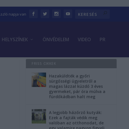
Lszló napja van
HELYSZÍNEK
ÖNVÉDELEM
VIDEO
PR
FRISS CIKKEK
Hazaküldték a győri
sürgősségi ügyeletről a
magas lázzal küzdő 3 éves
gyermeket, pár óra múlva a
fürdőkádban halt meg
A legjobb házőrző kutyák:
Ezek a fajták védik meg
valóban az otthonodat, de
egy valamire nagyon figyelj