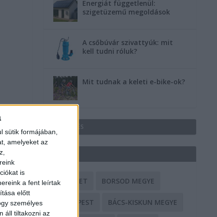
Energiát függetlenül:
szigetüzemű megoldások
A csőbúvár szivattyúk: mit
kell tudni róluk?
Mit tudnak a keleti e-bike-ok?
a
HIRDETÉS
l sütik formájában,
at, amelyeket az
z,
CÍMKÉK
reink
iókat is
BALESET
BORSOD MEGYE
reink a fent leírtak
tása előtt
BUDAPEST
BÁCS-KISKUN MEGYE
hogy személyes
áll tiltakozni az