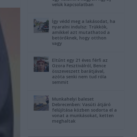
velük kapcsolatban
Így védd meg a lakásodat, ha
nyaralni indulsz: Trükkök,
amikkel azt mutathatod a
betörőknek, hogy otthon
vagy
Eltűnt egy 21 éves férfi az
Ozora Fesztiválról, Bence
összeveszett barátjával,
azóta senki nem tud róla
semmit
Munkahelyi baleset
Debrecenben: Vasúti átjáró
felújítása közben sodorta el a
vonat a munkásokat, ketten
meghaltak