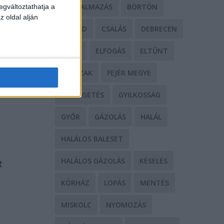
BÁNTALMAZÁS
BÖRTÖN
egváltoztathatja a
z oldal alján
k
CSALÁD
CSALÁS
DEBRECEN
DROG
ELFOGÁS
ELTŰNT
ERŐSZAK
FEJÉR MEGYE
FENYEGETÉS
GYILKOSSÁG
GYŐR
GÁZOLÁS
HALÁL
HALÁLOS BALESET
HALÁLOS GÁZOLÁS
KÉSELÉS
t
KÓRHÁZ
LOPÁS
MENTÉS
MISKOLC
NYOMOZÁS