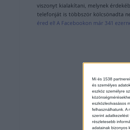
viszonyt kialakítani, melynek érdeké
telefonját is többször kölcsönadta n
éred el! A Facebookon már 341 ezern
Mi és 1538 partnerei
és személyes adatoka
eszköz személyre sz
közönségmérésekhez 
eszközleolvasásos mó
felhasználhatunk. A 
szerint adatkezelést
részletesebb informác
adatainak bizonyos k