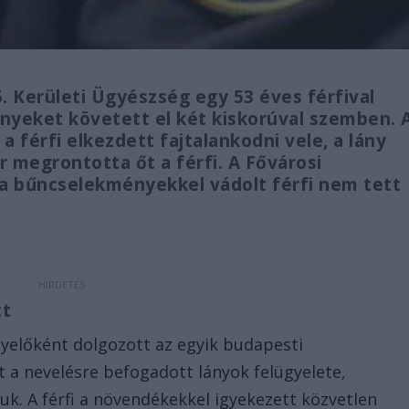
. Kerületi Ügyészség egy 53 éves férfival
yeket követett el két kiskorúval szemben. 
 a férfi elkezdett fajtalankodni vele, a lány
r megrontotta őt a férfi. A Fővárosi
 a bűncselekményekkel vádolt férfi nem tett
tt
ügyelőként dolgozott az egyik budapesti
 a nevelésre befogadott lányok felügyelete,
k. A férfi a növendékekkel igyekezett közvetlen