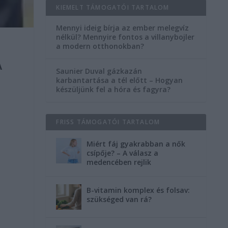
KIEMELT TÁMOGATÓI TARTALOM
Mennyi ideig bírja az ember melegvíz
nélkül? Mennyire fontos a villanybojler
a modern otthonokban?
A
Saunier Duval gázkazán
karbantartása a tél előtt – Hogyan
készüljünk fel a hóra és fagyra?
FRISS TÁMOGATÓI TARTALOM
Miért fáj gyakrabban a nők
csípője? – A válasz a
medencében rejlik
B-vitamin komplex és folsav:
szükséged van rá?