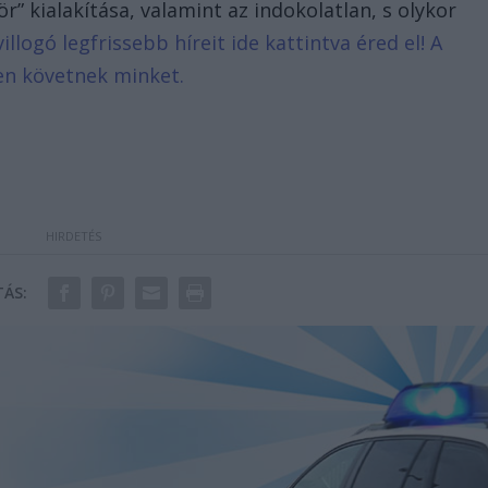
r” kialakítása, valamint az indokolatlan, s olykor
illogó legfrissebb híreit ide kattintva éred el! A
en követnek minket.
ÁS: