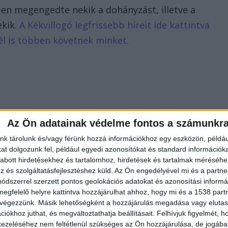
ben megengedte nekik a dohányzást, illetve a
ekik.
A Kékvillogó legfrissebb híreit ide kattintva
él is többen követnek minket.
Az Ön adatainak védelme fontos a számunkr
nk tárolunk és/vagy férünk hozzá információkhoz egy eszközön, példáu
t dolgozunk fel, például egyedi azonosítókat és standard információk
abott hirdetésekhez és tartalomhoz, hirdetések és tartalmak méréséhe
és szolgáltatásfejlesztéshez küld.
Az Ön engedélyével mi és a partne
dszerrel szerzett pontos geolokációs adatokat és azonosítási informác
megfelelő helyre kattintva hozzájárulhat ahhoz, hogy mi és a 1538 partne
 végezzünk. Másik lehetőségként a hozzájárulás megadása vagy elutasí
iókhoz juthat, és megváltoztathatja beállításait.
Felhívjuk figyelmét, 
ezeléséhez nem feltétlenül szükséges az Ön hozzájárulása, de jogában 