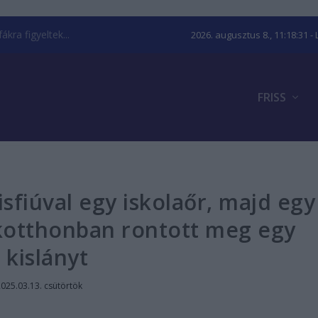
kra figyeltek...
2026. augusztus 8., 11:18:31
- 
FRISS
isfiúval egy iskolaőr, majd egy
kotthonban rontott meg egy
kislányt
025.03.13. csütörtök