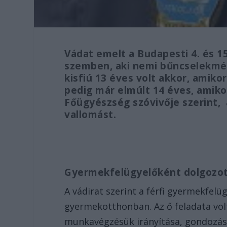
Vádat emelt a Budapesti 4. és 15
szemben, aki nemi bűncselekmén
kisfiú 13 éves volt akkor, amikor
pedig már elmúlt 14 éves, amiko
Főügyészség szóvivője szerint,
vallomást.
Gyermekfelügyelőként dolgozo
A vádirat szerint a férfi gyermekfel
gyermekotthonban. Az ő feladata volt
munkavégzésük irányítása, gondozásu