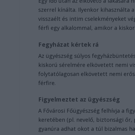
Egy idő után az elkövető a lakására hí
szerrel kínálta. Ilyenkor kihasználta 
visszaélt és intim cselekményeket vég
férfi egy alkalommal, amikor a kiskor
Fegyházat kértek rá
Az ügyészség súlyos fegyházbüntetést
kiskorú sérelmére elkövetett nemi vi
folytatólagosan elkövetett nemi erő
férfire.
Figyelmeztet az ügyészség
A Fővárosi Főügyészség felhívja a fi
keretében (pl. nevelő, biztonsági őr
gyanúra adhat okot a túl bizalmas ha