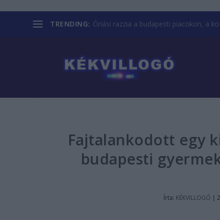
TRENDING:
Óriási razzia a budapesti piacokon, a kofá
Fajtalankodott egy k
budapesti gyerme
Írta:
KÉKVILLOGÓ
|
2