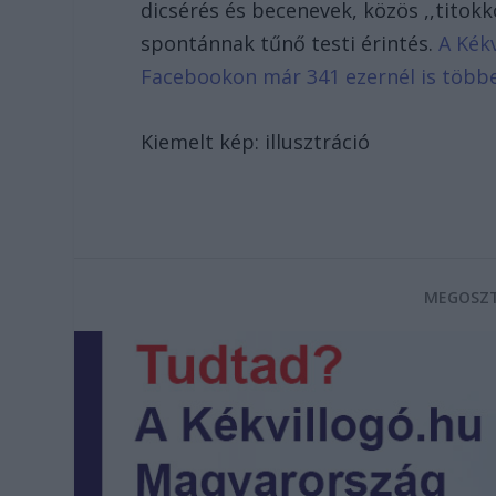
dicsérés és becenevek, közös ,,titokkö
spontánnak tűnő testi érintés.
A Kékv
Facebookon már 341 ezernél is több
Kiemelt kép: illusztráció
MEGOSZT