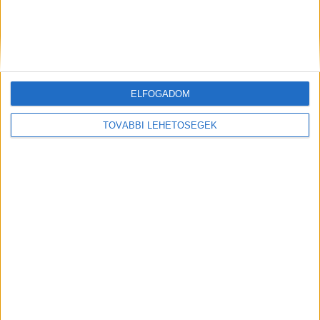
Facebookon már 341 ezernél is többen követnek
minket.
Kiemelt kép: helyszíni felvétel – Forrás:
ELFOGADOM
Facebook/Fejér Vármegyei Rendőrkapitányság
TOVÁBBI LEHETŐSÉGEK
MEGOSZTÁS: