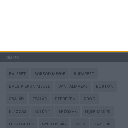
Mit tudnak a keleti e-bike-ok?
HIRDETÉS
CÍMKÉK
BALESET
BORSOD MEGYE
BUDAPEST
BÁCS-KISKUN MEGYE
BÁNTALMAZÁS
BÖRTÖN
CSALÁD
CSALÁS
DEBRECEN
DROG
ELFOGÁS
ELTŰNT
ERŐSZAK
FEJÉR MEGYE
FENYEGETÉS
GYILKOSSÁG
GYŐR
GÁZOLÁS