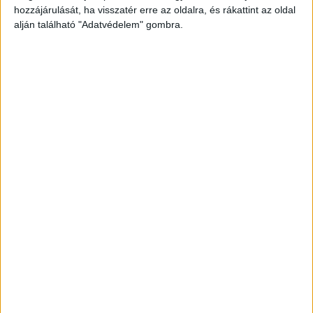
hozzájárulását, ha visszatér erre az oldalra, és rákattint az oldal
alján található "Adatvédelem" gombra.
Létrán jött le
A nőt megnyugtatták az egyenruhások, majd a
létra segítségével lesegítették őt az erkélyről. Így
a család minden tagja épségben megúszta.
A tüzet elektromos zárlat okozta.
A Kékvillogó
legfrissebb híreit ide kattintva éred el! A
Facebookon már 341 ezernél is többen követnek