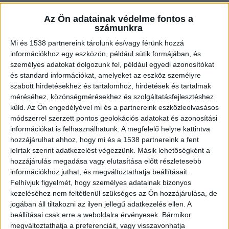
Az Ön adatainak védelme fontos a
számunkra
Azonnal menteni kezdtek
Mi és 1538 partnereink tárolunk és/vagy férünk hozzá
információkhoz egy eszközön, például sütik formájában, és
A Fejér Vármegyei Rendőr-főkapitányság számolt
személyes adatokat dolgozunk fel, például egyedi azonosítókat
és standard információkat, amelyeket az eszköz személyre
be közösségi oldalán a hősies mentés
szabott hirdetésekhez és tartalomhoz, hirdetések és tartalmak
körülményeiről. A gárdonyi rendőrök öt percen
méréséhez, közönségmérésekhez és szolgáltatásfejlesztéshez
belül a helyszínen voltak, majd habozás nélkül
küld.
Az Ön engedélyével mi és a partnereink eszközleolvasásos
módszerrel szerzett pontos geolokációs adatokat és azonosítási
nekifogtak a mentési munkáknak. Az egyikük
információkat is felhasználhatunk. A megfelelő helyre kattintva
behatolt az épületbe, hogy ablakot nyisson, a
hozzájárulhat ahhoz, hogy mi és a 1538 partnereink a fent
leírtak szerint adatkezelést végezzünk. Másik lehetőségként a
másik pedig szerzett egy létrát.
hozzájárulás megadása vagy elutasítása előtt részletesebb
információkhoz juthat, és megváltoztathatja beállításait.
Felhívjuk figyelmét, hogy személyes adatainak bizonyos
kezeléséhez nem feltétlenül szükséges az Ön hozzájárulása, de
jogában áll tiltakozni az ilyen jellegű adatkezelés ellen. A
beállításai csak erre a weboldalra érvényesek. Bármikor
megváltoztathatja a preferenciáit, vagy visszavonhatja