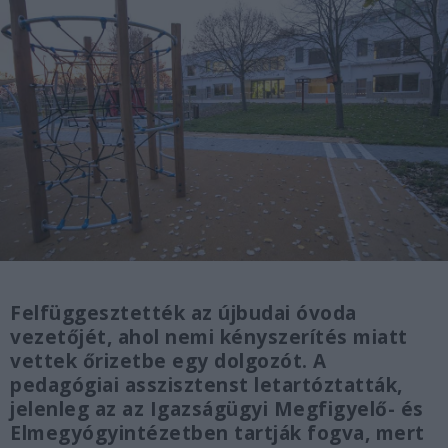
Felfüggesztették az újbudai óvoda
vezetőjét, ahol nemi kényszerítés miatt
vettek őrizetbe egy dolgozót. A
pedagógiai asszisztenst letartóztatták,
jelenleg az az Igazságügyi Megfigyelő- és
Elmegyógyintézetben tartják fogva, mert