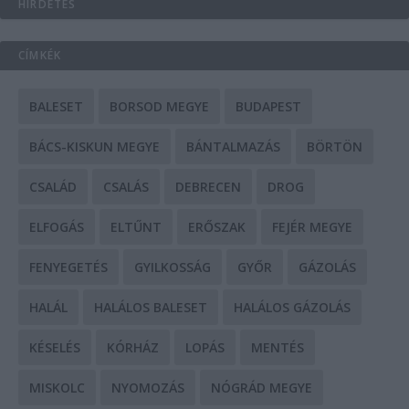
HIRDETÉS
CÍMKÉK
BALESET
BORSOD MEGYE
BUDAPEST
BÁCS-KISKUN MEGYE
BÁNTALMAZÁS
BÖRTÖN
CSALÁD
CSALÁS
DEBRECEN
DROG
ELFOGÁS
ELTŰNT
ERŐSZAK
FEJÉR MEGYE
FENYEGETÉS
GYILKOSSÁG
GYŐR
GÁZOLÁS
HALÁL
HALÁLOS BALESET
HALÁLOS GÁZOLÁS
KÉSELÉS
KÓRHÁZ
LOPÁS
MENTÉS
MISKOLC
NYOMOZÁS
NÓGRÁD MEGYE