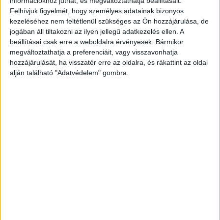
információkhoz juthat, és megváltoztathatja beállításait.
óvoda ügyében tett eddigi önkormányzati
Felhívjuk figyelmét, hogy személyes adatainak bizonyos
lépésekről, amit a Testület ellenszavazat nélkül
kezeléséhez nem feltétlenül szükséges az Ön hozzájárulása, de
elfogadott.
A Kékvillogó.hu legfrissebb híreit ide
jogában áll tiltakozni az ilyen jellegű adatkezelés ellen. A
beállításai csak erre a weboldalra érvényesek. Bármikor
kattintva éred el! A Facebookon már 341 ezernél
megváltoztathatja a preferenciáit, vagy visszavonhatja
is többen követnek minket.
hozzájárulását, ha visszatér erre az oldalra, és rákattint az oldal
alján található "Adatvédelem" gombra.