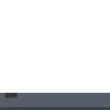
Miért fáj gyakrabban a nők csípője? – A válasz a
medencében rejlik
B-vitamin komplex és folsav: szükséged van rá?
Energiát függetlenül: szigetüzemű megoldások
A csőbúvár szivattyúk: mit kell tudni róluk?
Mit tudnak a keleti e-bike-ok?