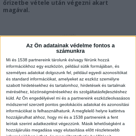
őrizetbe vétele után végezni akart
magával.
Rendkívüli ülés
Az Ön adatainak védelme fontos a
számunkra
A Gazdagréti Szivárvány Óvodában
Mi és 1538 partnereink tárolunk és/vagy férünk hozzá
történtek teljeskörű felderítésének, és a
információkhoz egy eszközön, például sütik formájában, és
személyes adatokat dolgozunk fel, például egyedi azonosítókat
gyermekek védelmének érdekében hozott
és standard információkat, amelyeket az eszköz személyre
döntéseket Újbuda képviselő-testülete, írta
szabott hirdetésekhez és tartalomhoz, hirdetések és tartalmak
szerdai közleményében az önkormányzat. A
méréséhez, közönségmérésekhez és szolgáltatásfejlesztéshez
küld.
Az Ön engedélyével mi és a partnereink eszközleolvasásos
rendkívüli ülést a 11. kerület polgármestere
módszerrel szerzett pontos geolokációs adatokat és azonosítási
kezdeményezte, aki elmondta: mélységesen
információkat is felhasználhatunk. A megfelelő helyre kattintva
hozzájárulhat ahhoz, hogy mi és a 1538 partnereink a fent
megdöbbentette az eset. Dr. László
leírtak szerint adatkezelést végezzünk. Másik lehetőségként a
Imre részletes tájékoztatást adott a Szivárvány
hozzájárulás megadása vagy elutasítása előtt részletesebb