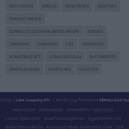
PEST MEGYE
RABLÁS
RENDŐRSÉG
SEGÍTSÉG
SOMOGY MEGYE
SZABOLCS-SZATMÁR-BEREG MEGYE
SZEGED
TRAGÉDIA
TÁMADÁS
TŰZ
VEREKEDÉS
VONATBALESET
VONATGÁZOLÁS
ÉLETMENTÉS
ÖNGYILKOSSÁG
ÜGYÉSZSÉG
ÜTKÖZÉS
Kiadja a
| Minden jog fenntartva!
Like Company Kft.
KÉKVILLOGO.hu
Impresszum
Médiaajánlat
Adatvédelmi Tájékoztató
Cookie tájékoztató
BudaPestkörnyéke.hu
IngatlanHírek.com
BalatonKörnyéke.hu
Közösségi Média Moderációs Elvek
DSA