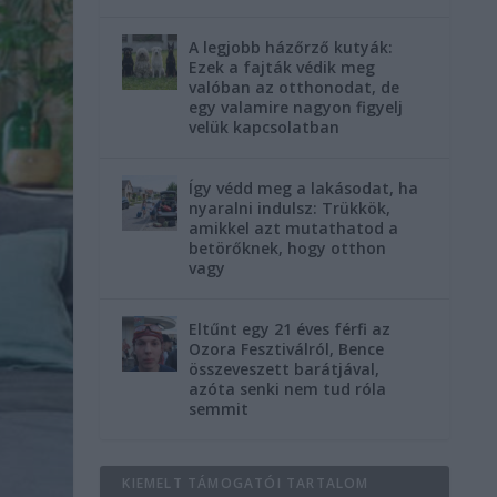
A legjobb házőrző kutyák:
Ezek a fajták védik meg
valóban az otthonodat, de
egy valamire nagyon figyelj
velük kapcsolatban
Így védd meg a lakásodat, ha
nyaralni indulsz: Trükkök,
amikkel azt mutathatod a
betörőknek, hogy otthon
vagy
Eltűnt egy 21 éves férfi az
Ozora Fesztiválról, Bence
összeveszett barátjával,
azóta senki nem tud róla
semmit
KIEMELT TÁMOGATÓI TARTALOM