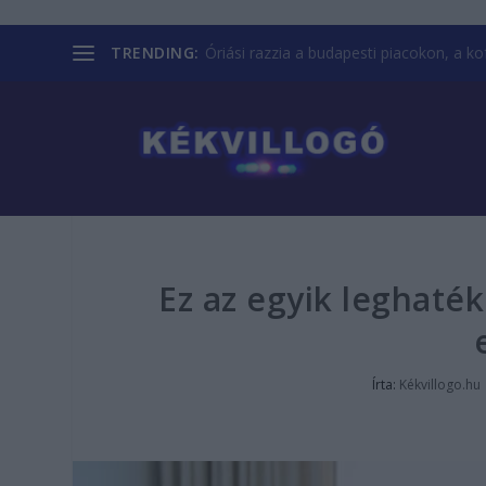
TRENDING:
Óriási razzia a budapesti piacokon, a kofá
Ez az egyik leghat
Írta:
Kékvillogo.hu