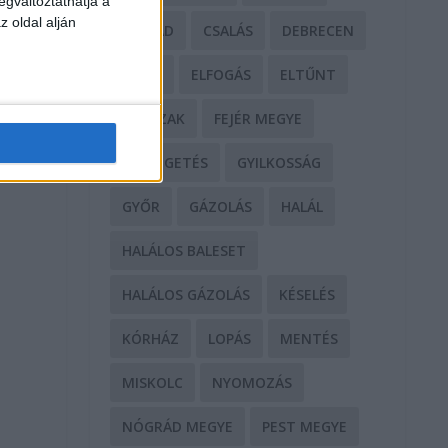
egváltoztathatja a
z oldal alján
CSALÁD
CSALÁS
DEBRECEN
DROG
ELFOGÁS
ELTŰNT
ERŐSZAK
FEJÉR MEGYE
FENYEGETÉS
GYILKOSSÁG
GYŐR
GÁZOLÁS
HALÁL
s
HALÁLOS BALESET
HALÁLOS GÁZOLÁS
KÉSELÉS
KÓRHÁZ
LOPÁS
MENTÉS
MISKOLC
NYOMOZÁS
NÓGRÁD MEGYE
PEST MEGYE