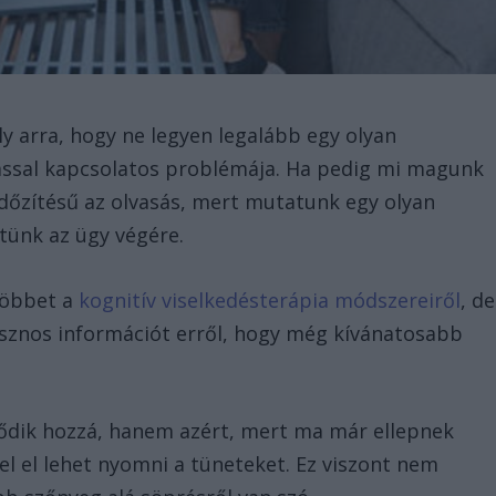
y arra, hogy ne legyen legalább egy olyan
ással kapcsolatos problémája. Ha pedig mi magunk
időzítésű az olvasás, mert mutatunk egy olyan
tünk az ügy végére.
többet a
kognitív viselkedésterápia módszereiről
, de
sznos információt erről, hogy még kívánatosabb
ődik hozzá, hanem azért, mert ma már ellepnek
l el lehet nyomni a tüneteket. Ez viszont nem