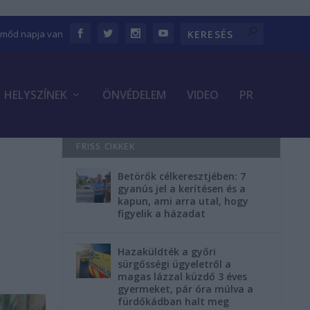
Emőd napja van
HELYSZÍNEK
ÖNVÉDELEM
VIDEO
PR
FRISS CIKKEK
Betörők célkeresztjében: 7
gyanús jel a kerítésen és a
kapun, ami arra utal, hogy
figyelik a házadat
Hazaküldték a győri
sürgősségi ügyeletről a
magas lázzal küzdő 3 éves
gyermeket, pár óra múlva a
fürdőkádban halt meg