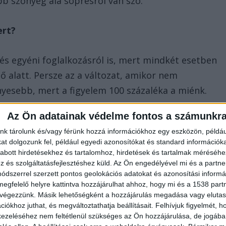
b szőnyeg alá söprésről van szó.
ert?
és egyéni foglalkozásról is, mert mindkét esetben
ő alatt. Persze az a változat, amikor nem
esebb, mert a figyelem 100 százaléka a miénk.
Az Ön adatainak védelme fontos a számunkr
alkalmazható a kognitív viselkedésterápia, mert ne
nk tárolunk és/vagy férünk hozzá információkhoz egy eszközön, példáu
ő a probléma felismerése, ami azt jelenti, hogy a
t dolgozunk fel, például egyedi azonosítókat és standard információk
ismerni a helyzetünket.
abott hirdetésekhez és tartalomhoz, hirdetések és tartalmak méréséhe
és szolgáltatásfejlesztéshez küld.
Az Ön engedélyével mi és a partne
dszerrel szerzett pontos geolokációs adatokat és azonosítási informác
s a viselkedésbeli minták megváltoztatásáról szól,
megfelelő helyre kattintva hozzájárulhat ahhoz, hogy mi és a 1538 partne
s helyét átveszi a kellemesebb pozitív és racionális
 végezzünk. Másik lehetőségként a hozzájárulás megadása vagy elutasí
iókhoz juthat, és megváltoztathatja beállításait.
Felhívjuk figyelmét, 
adat a problémát kiváltó, azaz a tüneteket generáló
ezeléséhez nem feltétlenül szükséges az Ön hozzájárulása, de jogában 
s megszüntetése.