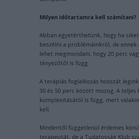
Milyen időtartamra kell számítani?
Abban egyetérthetünk, hogy ha sikerü
beszélni a problémáinkról, de ennek 
lehet megmondani, hogy 20 perc vagy 
tényezőtől is függ.
A terápiás foglalkozás hosszát legin
30 és 50 perc között mozog. A telje
komplexitásától is függ, mert valak
kell.
Mindentől függetlenül érdemes körül
terapeutát, de a Tudatosság Klub sz