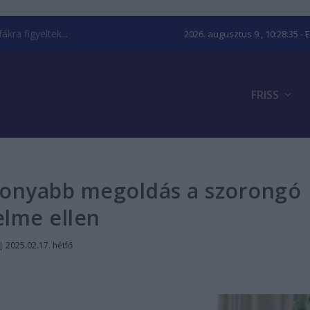
kra figyeltek...
2026. augusztus 9., 10:28:36
- 
FRISS
ékonyabb megoldás a szorongó
elme ellen
|
2025.02.17. hétfő