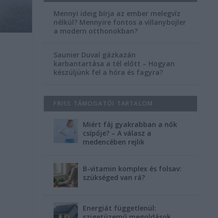
Mennyi ideig bírja az ember melegvíz
nélkül? Mennyire fontos a villanybojler
a modern otthonokban?
Saunier Duval gázkazán
karbantartása a tél előtt – Hogyan
készüljünk fel a hóra és fagyra?
FRISS TÁMOGATÓI TARTALOM
Miért fáj gyakrabban a nők
csípője? – A válasz a
medencében rejlik
B-vitamin komplex és folsav:
szükséged van rá?
Energiát függetlenül:
szigetüzemű megoldások