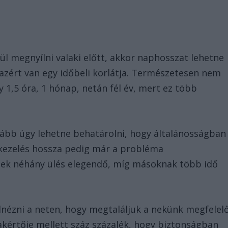
l megnyílni valaki előtt, akkor naphosszat lehetne
azért van egy időbeli korlátja. Természetesen nem
1,5 óra, 1 hónap, netán fél év, mert ez több
kább úgy lehetne behatárolni, hogy általánosságban
s kezelés hossza pedig már a probléma
inek néhány ülés elegendő, míg másoknak több idő
nézni a neten, hogy megtaláljuk a nekünk megfelel
akértője mellett száz százalék, hogy biztonságban