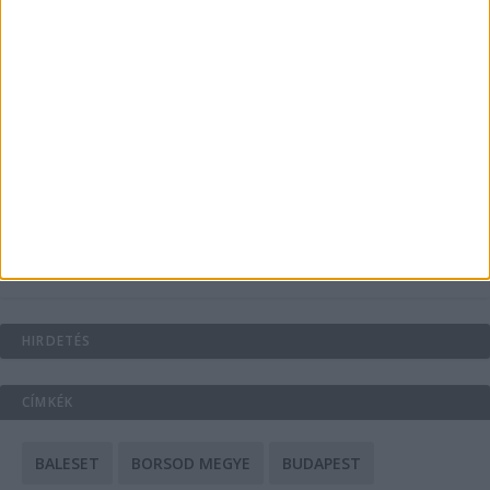
Energiát függetlenül: szigetüzemű megoldások
A csőbúvár szivattyúk: mit kell tudni róluk?
Mit tudnak a keleti e-bike-ok?
HIRDETÉS
CÍMKÉK
BALESET
BORSOD MEGYE
BUDAPEST