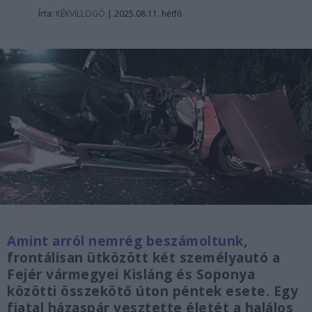
Írta:
KÉKVILLOGÓ
|
2025.08.11. hétfő
Amint arról nemrég beszámoltunk
,
frontálisan ütközött két személyautó a
Fejér vármegyei Kisláng és Soponya
közötti összekötő úton péntek esete. Egy
fiatal házaspár vesztette életét a halálos