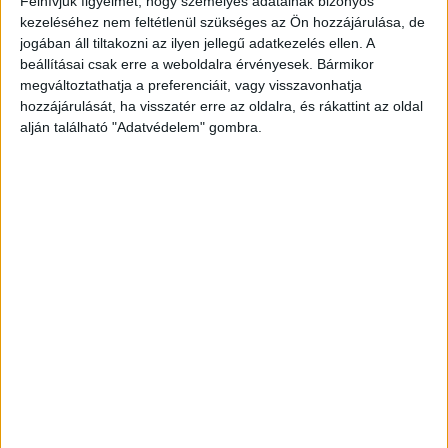
Felhívjuk figyelmét, hogy személyes adatainak bizonyos
mentőtiszt és a férje gyereket szeretett volna,
kezeléséhez nem feltétlenül szükséges az Ön hozzájárulása, de
jogában áll tiltakozni az ilyen jellegű adatkezelés ellen. A
ezért építkeztek, erről a legjobb barátjuk beszélt
beállításai csak erre a weboldalra érvényesek. Bármikor
sírva a
Tényeknek.
megváltoztathatja a preferenciáit, vagy visszavonhatja
hozzájárulását, ha visszatér erre az oldalra, és rákattint az oldal
alján található "Adatvédelem" gombra.