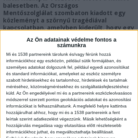
balesetben. Az Országos
Mentőszolglálat szombaton kiadott egy
közleményt a szörnyű tragédiával
kapcsolatban, amelyben kiderült, hogy egy
fiatal mentőtiszt és férje hunyt el az
Az Ön adatainak védelme fontos a
ütközés következtében.
számunkra
Mi és 1538 partnereink tárolunk és/vagy férünk hozzá
információkhoz egy eszközön, például sütik formájában, és
személyes adatokat dolgozunk fel, például egyedi azonosítókat
és standard információkat, amelyeket az eszköz személyre
Részeg lehetett a sofőr
szabott hirdetésekhez és tartalomhoz, hirdetések és tartalmak
méréséhez, közönségmérésekhez és szolgáltatásfejlesztéshez
Részeg lehetett az a sofőr, aki miatt meghalt a
küld.
Az Ön engedélyével mi és a partnereink eszközleolvasásos
fiatal házaspár pénteken Kisláng és Soponya
módszerrel szerzett pontos geolokációs adatokat és azonosítási
információkat is felhasználhatunk. A megfelelő helyre kattintva
között. A terepjárót, amely frontálisan az
hozzájárulhat ahhoz, hogy mi és a 1538 partnereink a fent
autójukba csapódott, egy 59 éves orvos vezette,
leírtak szerint adatkezelést végezzünk. Másik lehetőségként a
a helyiek azt mondták, rendszeresen
hozzájárulás megadása vagy elutasítása előtt részletesebb
információkhoz juthat, és megváltoztathatja beállításait.
száguldozott és gyakran vezetett részegen. A