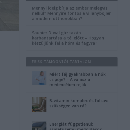
Mennyi ideig bírja az ember melegvíz
nélkül? Mennyire fontos a villanybojler
a modern otthonokban?
Saunier Duval gázkazán
karbantartása a tél előtt – Hogyan
készüljünk fel a hóra és fagyra?
FRISS TÁMOGATÓI TARTALOM
Miért fáj gyakrabban a nők
csípője? – A válasz a
medencében rejlik
B-vitamin komplex és folsav:
szükséged van rá?
Energiát függetlenül:
szigetüzemű megoldások