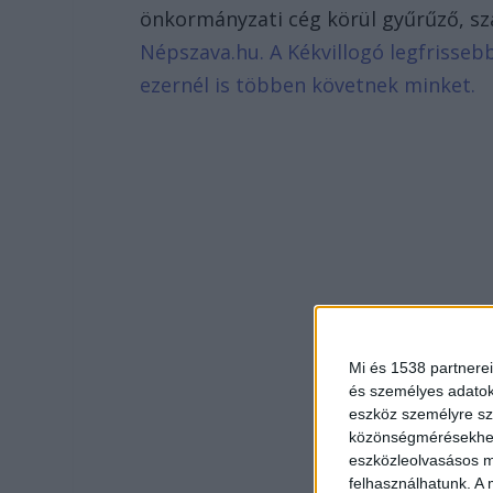
önkormányzati cég körül gyűrűző, szá
Népszava.hu.
A Kékvillogó legfrisseb
ezernél is többen követnek minket.
Mi és 1538 partnerei
és személyes adatoka
eszköz személyre sz
közönségmérésekhez 
eszközleolvasásos mó
felhasználhatunk. A 