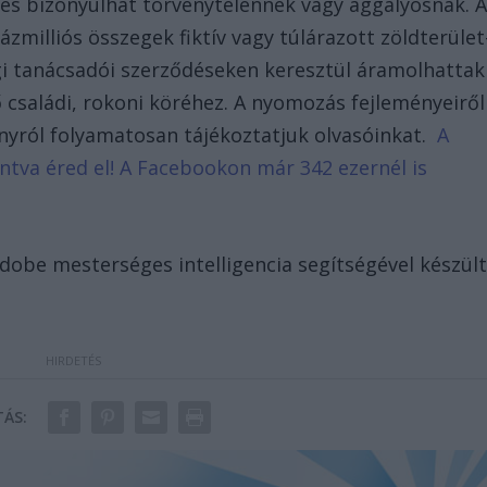
etés bizonyulhat törvénytelennek vagy aggályosnak. 
ázmilliós összegek fiktív vagy túlárazott zöldterület
gi tanácsadói szerződéseken keresztül áramolhattak
ő családi, rokoni köréhez. A nyomozás fejleményeiről
ványról folyamatosan tájékoztatjuk olvasóinkat.
A
tintva éred el! A Facebookon már 342 ezernél is
Adobe mesterséges intelligencia segítségével készül
ÁS: