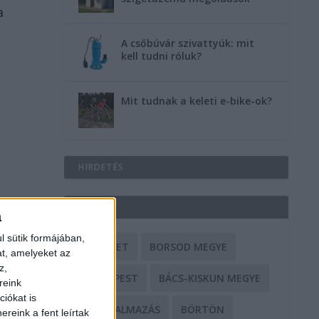
a
A csőbúvár szivattyúk: mit
kell tudni róluk?
Mit tudnak a keleti e-bike-ok?
HIRDETÉS
CÍMKÉK
a
l sütik formájában,
BALESET
BORSOD MEGYE
at, amelyeket az
z,
BUDAPEST
BÁCS-KISKUN MEGYE
reink
iókat is
BÁNTALMAZÁS
BÖRTÖN
reink a fent leírtak