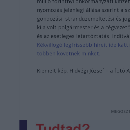
millió forintnyi önkormányzati kifiz
nyomozás jelenlegi állása szerint a sz
gondozási, strandüzemeltetési és jo
ki a volt polgármester és a cégvezet
és az esetleges letartóztatási indít
Kékvillogó legfrissebb híreit ide kat
többen követnek minket.
Kiemelt kép: Hidvégi József – a fotó 
MEGOSZT