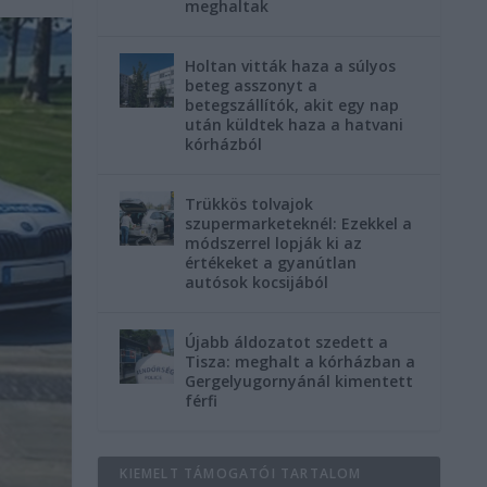
meghaltak
Holtan vitták haza a súlyos
beteg asszonyt a
betegszállítók, akit egy nap
után küldtek haza a hatvani
kórházból
Trükkös tolvajok
szupermarketeknél: Ezekkel a
módszerrel lopják ki az
értékeket a gyanútlan
autósok kocsijából
Újabb áldozatot szedett a
Tisza: meghalt a kórházban a
Gergelyugornyánál kimentett
férfi
KIEMELT TÁMOGATÓI TARTALOM