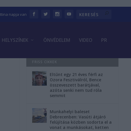
ettina napja van
HELYSZÍNEK
ÖNVÉDELEM
VIDEO
PR
FRISS CIKKEK
Eltűnt egy 21 éves férfi az
Ozora Fesztiválról, Bence
összeveszett barátjával,
azóta senki nem tud róla
semmit
Munkahelyi baleset
Debrecenben: Vasúti átjáró
felújítása közben sodorta el a
vonat a munkásokat, ketten