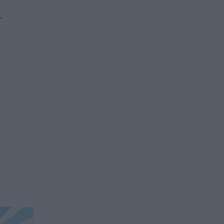
A
-
t