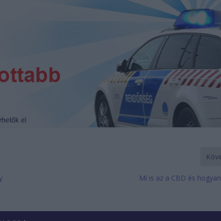
Köv
y
Mi is az a CBD és hogya