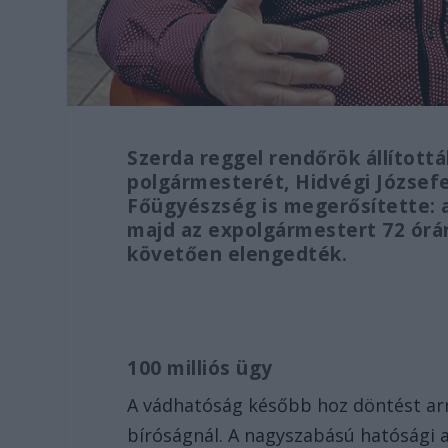
Szerda reggel rendőrök állított
polgármesterét, Hidvégi Józsefet
Főügyészség is megerősítette: a 
majd az expolgármestert 72 órára
követően elengedték.
100 milliós ügy
A vádhatóság később hoz döntést arró
bíróságnál. A nagyszabású hatósági a