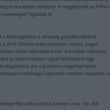
yomozók korábban többször is megjelentek az FVFVÜ
iratanyagot foglaltak le.
t a hatóságokhoz a társaság gazdálkodásával
en a 2019–2024-es önkormányzati ciklust, vagyis
ének utolsó időszakát érinti. A korábbi ciklusban
ására az önkormányzat ugyan létrehozott egy
 átvilágítására, ám a grémium megállapításait
mánypárti többségű képviselő-testület lesöpörte a
Hidvégi-féle ciklus utolsó éveiben cirka 150–300