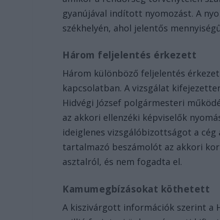
gyanújával indított nyomozást. A n
székhelyén, ahol jelentős mennyiségű 
Három feljelentés érkezett
Három különböző feljelentés érkezet
kapcsolatban. A vizsgálat kifejezett
Hidvégi József polgármesteri működés
az akkori ellenzéki képviselők nyom
ideiglenes vizsgálóbizottságot a cég
tartalmazó beszámolót az akkori kor
asztalról, és nem fogadta el.
Kamumegbízásokat köthetett
A kiszivárgott információk szerint a 