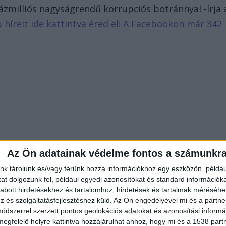
zmilliós nagyságrendű korrupciós botránnyal -írja 
b híreit ide kattintva éred el! A Facebookon már 342
Az Ön adatainak védelme fontos a számunkr
nk tárolunk és/vagy férünk hozzá információkhoz egy eszközön, példáu
t dolgozunk fel, például egyedi azonosítókat és standard információk
abott hirdetésekhez és tartalomhoz, hirdetések és tartalmak méréséhe
és szolgáltatásfejlesztéshez küld.
Az Ön engedélyével mi és a partne
dszerrel szerzett pontos geolokációs adatokat és azonosítási informác
megfelelő helyre kattintva hozzájárulhat ahhoz, hogy mi és a 1538 partne