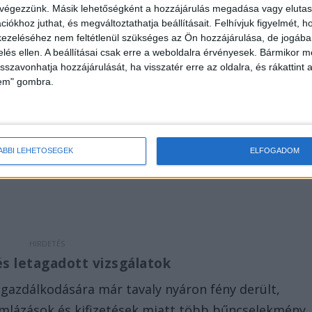
s a városfejlesztési cégnél
 végezzünk. Másik lehetőségként a hozzájárulás megadása vagy elutasí
iókhoz juthat, és megváltoztathatja beállításait.
Felhívjuk figyelmét, 
ak vissza, amikor a Kaposvári Törvényszék a
ezeléséhez nem feltétlenül szükséges az Ön hozzájárulása, de jogában 
tartóztatta a Fonyódi Városfejlesztési és
zelés ellen. A beállításai csak erre a weboldalra érvényesek. Bármikor m
isszavonhatja hozzájárulását, ha visszatér erre az oldalra, és rákattint a
nú Kft. (FVFVÜ) ügyvezetőnőjét és egyik rokonát. A
lem" gombra.
ként, különösen nagy értékre, folytatólagosan,
vetett gazdasági csalással gyanúsítja. Társa
sás megalapozott gyanúja is felmerült. A mostani
ÁBBI LEHETŐSÉGEK
ELFOGADOM
zsef őrizetbe vétele is, ehhez a büntetőeljáráshoz
s letagadott vizsgálatok
gazdálkodására már tavaly nyáron fény derült,
mlázások és kifizetések miatt több bűncselekmény