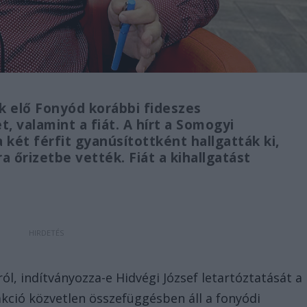
ák elő Fonyód korábbi fideszes
, valamint a fiát. A hírt a Somogyi
két férfit gyanúsítottként hallgatták ki,
 őrizetbe vették. Fiát a kihallgatást
l, indítványozza-e Hidvégi József letartóztatását a
kció közvetlen összefüggésben áll a fonyódi