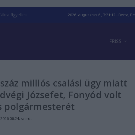
kra figyeltek...
2026. augusztus 6., 7:21:13
- Berta, B
FRISS
száz milliós csalási ügy miatt
dvégi Józsefet, Fonyód volt
s polgármesterét
|
2026.06.24. szerda