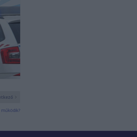
etkező
n működik?