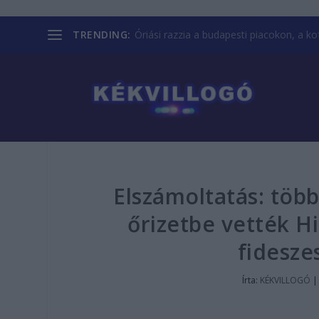
TRENDING:
Óriási razzia a budapesti piacokon, a kofá
Elszámoltatás: több
őrizetbe vették Hi
fidesze
Írta:
KÉKVILLOGÓ