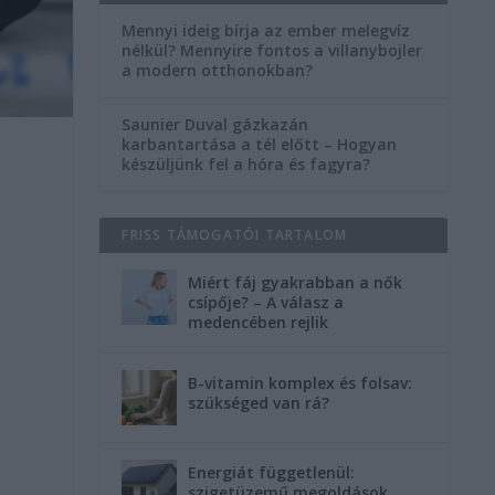
Mennyi ideig bírja az ember melegvíz
nélkül? Mennyire fontos a villanybojler
a modern otthonokban?
Saunier Duval gázkazán
karbantartása a tél előtt – Hogyan
készüljünk fel a hóra és fagyra?
FRISS TÁMOGATÓI TARTALOM
Miért fáj gyakrabban a nők
csípője? – A válasz a
medencében rejlik
B-vitamin komplex és folsav:
szükséged van rá?
Energiát függetlenül:
szigetüzemű megoldások