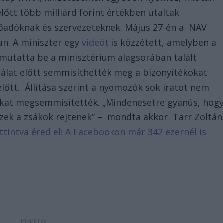
előtt több milliárd forint értékben utaltak
lőadóknak és szervezeteknek. Május 27-én a NAV
an. A miniszter egy
videót
is közzétett, amelyben a
mutatta be a minisztérium alagsorában talált
gálat előtt semmisíthették meg a bizonyítékokat
lőtt. Állítása szerint a nyomozók sok iratot nem
zokat megsemmisítették. „Mindenesetre gyanús, hog
ezek a zsákok rejtenek” – mondta akkor Tarr Zoltán
attintva éred el! A Facebookon már 342 ezernél is