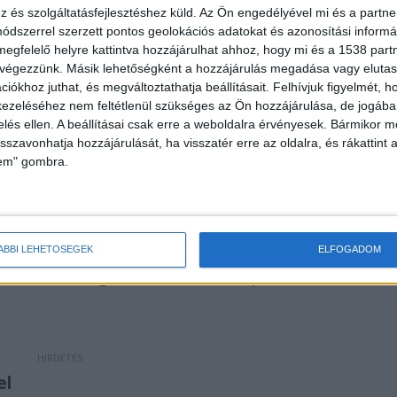
és szolgáltatásfejlesztéshez küld.
Az Ön engedélyével mi és a partne
dszerrel szerzett pontos geolokációs adatokat és azonosítási informác
megfelelő helyre kattintva hozzájárulhat ahhoz, hogy mi és a 1538 partne
 végezzünk. Másik lehetőségként a hozzájárulás megadása vagy elutasí
iókhoz juthat, és megváltoztathatja beállításait.
Felhívjuk figyelmét, 
ezeléséhez nem feltétlenül szükséges az Ön hozzájárulása, de jogában 
zelés ellen. A beállításai csak erre a weboldalra érvényesek. Bármikor m
isszavonhatja hozzájárulását, ha visszatér erre az oldalra, és rákattint a
lem" gombra.
a, halad előre a Hankó-botrány felderítése”, és enne
t vett őrizetbe a 17 milliárd forintot meghaladó
kája és a korábbi, politikai lojalitásból kiosztot
n, mert csak így lehet átláthatóan átalakítani,
ÁBBI LEHETŐSÉGEK
ELFOGADOM
turális támogatási rendszert kiépítését”.
el