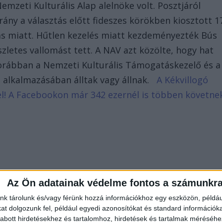
mzeti Kulturális Alap alelnöke volt. Posztjáról
rány a választás előtt fideszes körökben kiosztott 1
tás miatt. Hűtlen kezelés miatt kezdeményezték Bús
észletes vallomást tett. A NAV azt közölte, hogy hat
korábban a Nemzeti Kulturális Támogatáskezelő és a
m alkalmazásában álltak vagy állnak.
A Kékvillogó
d el! A Facebookon már 342 ezernél is többen követne
Az Ön adatainak védelme fontos a számunkr
nk tárolunk és/vagy férünk hozzá információkhoz egy eszközön, példáu
t dolgozunk fel, például egyedi azonosítókat és standard információk
abott hirdetésekhez és tartalomhoz, hirdetések és tartalmak méréséhe