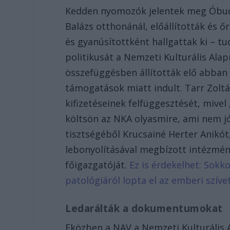
Kedden nyomozók jelentek meg Óbud
Balázs otthonánál, előállították és ő
és gyanúsítottként hallgattak ki – t
politikusát a Nemzeti Kulturális Alap
összefüggésben állították elő abban 
támogatások miatt indult. Tarr Zoltá
kifizetéseinek felfüggesztését, mivel
költsön az NKA olyasmire, ami nem jó
tisztségéből Krucsainé Herter Anikót
lebonyolításával megbízott intézmén
főigazgatóját.
Ez is érdekelhet: Sokk
patológiáról lopta el az emberi szíve
Ledarálták a dokumentumokat
Eközben a NAV a Nemzeti Kulturális 