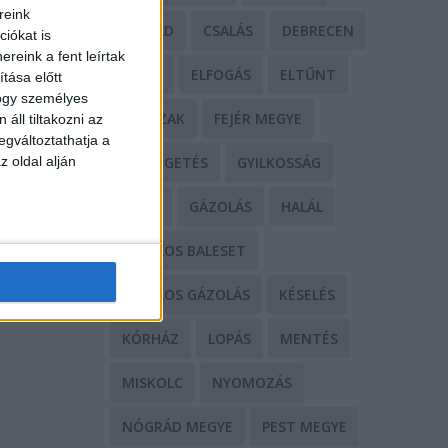
reink
CSALÁD
CSALÁS
DEBRECEN
iókat is
reink a fent leírtak
DROG
ELFOGÁS
ELTŰNT
tása előtt
hogy személyes
ERŐSZAK
FEJÉR MEGYE
áll tiltakozni az
egváltoztathatja a
z oldal alján
FENYEGETÉS
GYILKOSSÁG
k
GYŐR
GÁZOLÁS
HALÁL
t
HALÁLOS BALESET
HALÁLOS GÁZOLÁS
KÉSELÉS
KÓRHÁZ
LOPÁS
MENTÉS
MISKOLC
NYOMOZÁS
NÓGRÁD MEGYE
PEST MEGYE