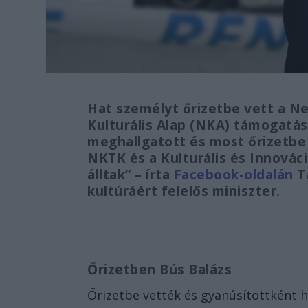
Hat személyt őrizetbe vett a N
Kulturális Alap (NKA) támogatás
meghallgatott és most őrizetbe
NKTK és a Kulturális és Innovác
álltak” – írta
Facebook-oldalán
Ta
kultúráért felelős miniszter.
Őrizetben Bús Balázs
Őrizetbe vették és gyanúsítottként h