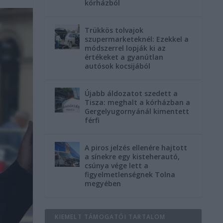
kórházból
Trükkös tolvajok
szupermarketeknél: Ezekkel a
módszerrel lopják ki az
értékeket a gyanútlan
autósok kocsijából
Újabb áldozatot szedett a
Tisza: meghalt a kórházban a
Gergelyugornyánál kimentett
férfi
A piros jelzés ellenére hajtott
a sínekre egy kisteherautó,
csúnya vége lett a
figyelmetlenségnek Tolna
megyében
KIEMELT TÁMOGATÓI TARTALOM