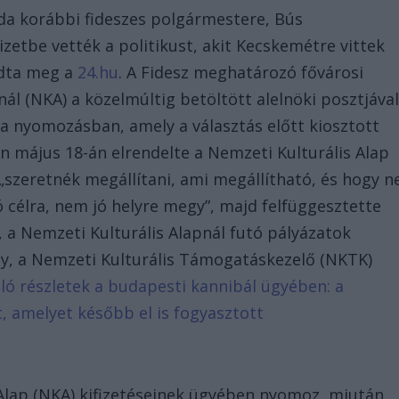
a korábbi fideszes polgármestere, Bús
rizetbe vették a politikust, akit Kecskemétre vittek
udta meg a
24.hu
. A Fidesz meghatározó fővárosi
nál (NKA) a közelmúltig betöltött alelnöki posztjáva
a nyomozásban, amely a választás előtt kiosztott
n május 18-án elrendelte a Nemzeti Kulturális Alap
 „szeretnék megállítani, ami megállítható, és hogy n
 célra, nem jó helyre megy”, majd felfüggesztette
, a Nemzeti Kulturális Alapnál futó pályázatok
y, a Nemzeti Kulturális Támogatáskezelő (NKTK)
oló részletek a budapesti kannibál ügyében: a
t, amelyet később el is fogyasztott
Alap (NKA) kifizetéseinek ügyében nyomoz, miután