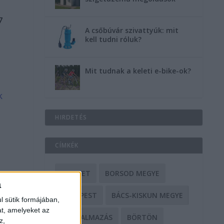
7
A csőbúvár szivattyúk: mit
kell tudni róluk?
Mit tudnak a keleti e-bike-ok?
k
HIRDETÉS
CÍMKÉK
BALESET
BORSOD MEGYE
a
BUDAPEST
BÁCS-KISKUN MEGYE
l sütik formájában,
at, amelyeket az
BÁNTALMAZÁS
BÖRTÖN
z,