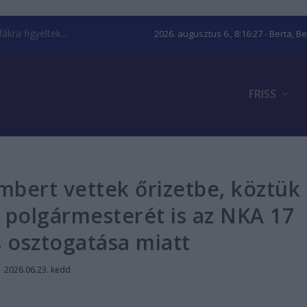
kra figyeltek...
2026. augusztus 6., 8:16:28
- Berta, B
FRISS
mbert vettek őrizetbe, köztük
 polgármesterét is az NKA 17
s osztogatása miatt
|
2026.06.23. kedd