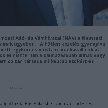
emzeti Adó- és Vámhivatal (NAV) a Nemzeti
ainak ügyében. „A hűtlen kezelés gyanújával
 vett egykori és mostani munkavállalók az
iós Minisztérium alkalmazásában állnak vagy
rr Zoltán társadalmi kapcsolatokért és
allgatták ki Bús Balázst, Óbuda volt fideszes