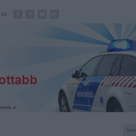
ÁS:
Köv