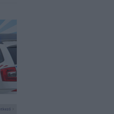
etkező