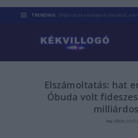
TRENDING:
Óriási razzia a budapesti piacokon, a kofá
Elszámoltatás: hat e
Óbuda volt fideszes
milliárdo
Írta:
KÉKVILLOGÓ