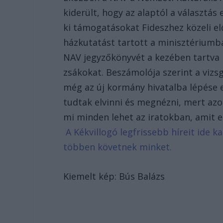
kiderült, hogy az alaptól a választás 
ki támogatásokat Fideszhez közeli e
házkutatást tartott a minisztériumb
NAV jegyzőkönyvét a kezében tartva 
zsákokat. Beszámolója szerint a vizs
még az új kormány hivatalba lépése e
tudtak elvinni és megnézni, mert a
mi minden lehet az iratokban, amit 
A Kékvillogó legfrissebb híreit ide k
többen követnek minket.
Kiemelt kép: Bús Balázs