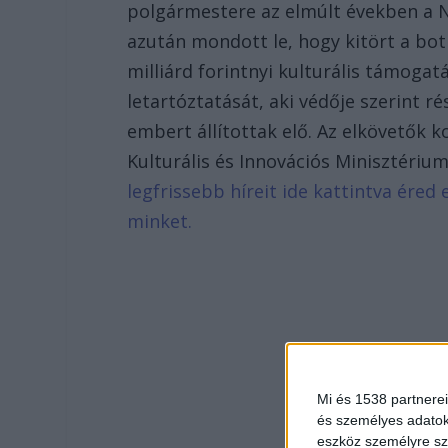
polgármestere az elmúlt években a Ne
azután mondott le, hogy kitört a bot
milliárd forintnyi kulturális támoga
letartóztatását, aki védője szerint r
embert állítottak elő. Az elkövetők 
Kulturális és Innovációs Minisztériu
legfrissebb híreit ide kattintva ére
minket.
Mi és 1538 partnerei
és személyes adatoka
eszköz személyre sz