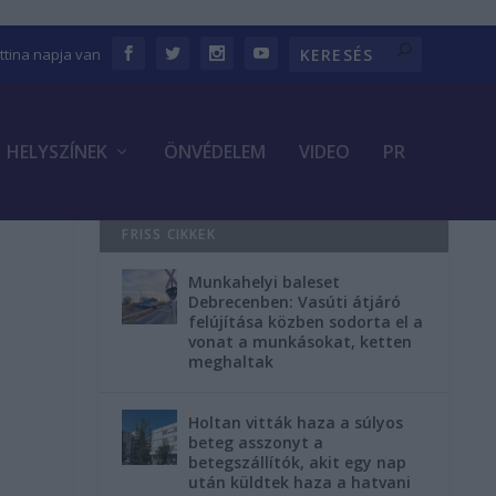
ettina napja van
HELYSZÍNEK
ÖNVÉDELEM
VIDEO
PR
FRISS CIKKEK
Munkahelyi baleset
Debrecenben: Vasúti átjáró
felújítása közben sodorta el a
vonat a munkásokat, ketten
meghaltak
Holtan vitták haza a súlyos
beteg asszonyt a
betegszállítók, akit egy nap
után küldtek haza a hatvani