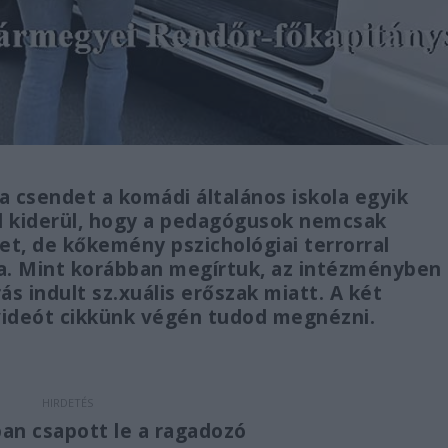
a csendet a komádi általános iskola egyik
l kiderül, hogy a pedagógusok nemcsak
t, de kőkemény pszichológiai terrorral
ra. Mint korábban megírtuk, az intézményben
rás indult sz.xuális erőszak miatt. A két
videót cikkünk végén tudod megnézni.
an csapott le a ragadozó