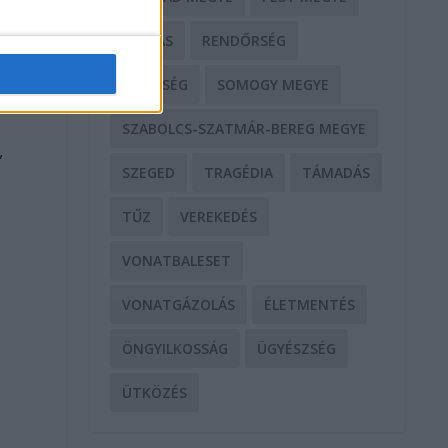
RABLÁS
RENDŐRSÉG
SEGÍTSÉG
SOMOGY MEGYE
SZABOLCS-SZATMÁR-BEREG MEGYE
,
SZEGED
TRAGÉDIA
TÁMADÁS
TŰZ
VEREKEDÉS
VONATBALESET
VONATGÁZOLÁS
ÉLETMENTÉS
ÖNGYILKOSSÁG
ÜGYÉSZSÉG
ÜTKÖZÉS