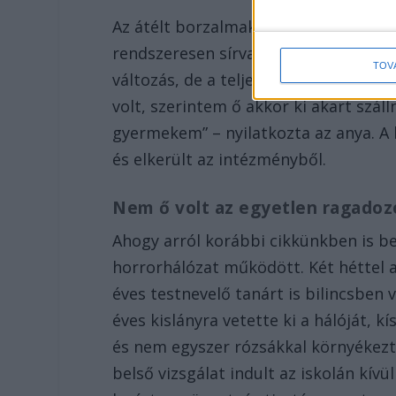
Az átélt borzalmak teljesen tönkretet
rendszeresen sírva ment vissza a gy
TOV
változás, de a teljes igazságra sokái
volt, szerintem ő akkor ki akart szá
gyermekem” – nyilatkozta az anya. A 
és elkerült az intézményből.
Nem ő volt az egyetlen ragadoz
Ahogy arról korábbi cikkünkben is b
horrorhálózat működött. Két héttel a
éves testnevelő tanárt is bilincsben v
éves kislányra vetette ki a hálóját, k
és nem egyszer rózsákkal környékezt
belső vizsgálat indult az iskolán kív