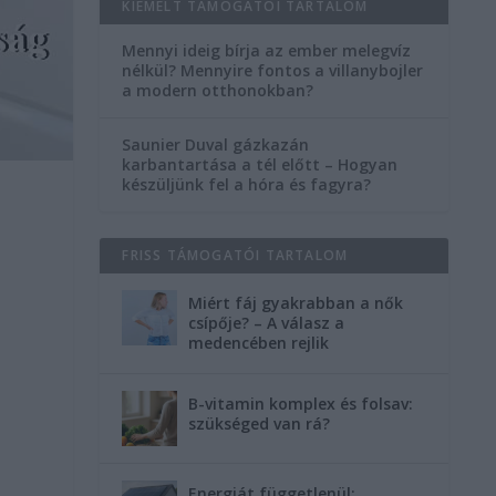
KIEMELT TÁMOGATÓI TARTALOM
Mennyi ideig bírja az ember melegvíz
nélkül? Mennyire fontos a villanybojler
a modern otthonokban?
Saunier Duval gázkazán
karbantartása a tél előtt – Hogyan
készüljünk fel a hóra és fagyra?
FRISS TÁMOGATÓI TARTALOM
Miért fáj gyakrabban a nők
csípője? – A válasz a
medencében rejlik
B-vitamin komplex és folsav:
szükséged van rá?
Energiát függetlenül: