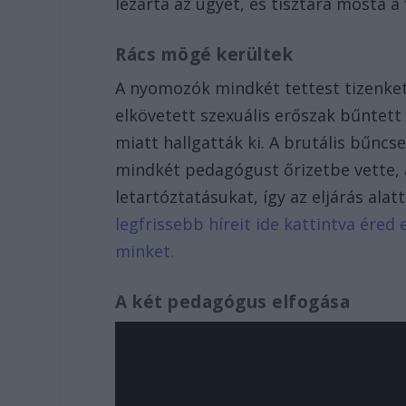
lezárta az ügyet, és tisztára mosta a f
Rács mögé kerültek
A nyomozók mindkét tettest tizenket
elkövetett szexuális erőszak bűnte
miatt hallgatták ki. A brutális bűncs
mindkét pedagógust őrizetbe vette, 
letartóztatásukat, így az eljárás al
legfrissebb híreit ide kattintva ére
minket.
A két pedagógus elfogása