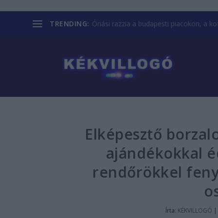
TRENDING:
Óriási razzia a budapesti piacokon, a kofá
Elképesztő borzalo
ajándékokkal 
rendőrökkel feny
o
Írta:
KÉKVILLOGÓ