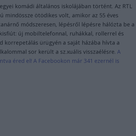
gyei komádi általános iskolájában történt. Az RTL
iú mindössze ötödikes volt, amikor az 55 éves
 tanárnő módszeresen, lépésről lépésre hálózta be a
fiút: új mobiltelefonnal, ruhákkal, rollerrel és
 korrepetálás ürügyén a saját házába hívta a
kalommal sor került a sz.xuális visszaélésre.
A
tintva éred el! A Facebookon már 341 ezernél is