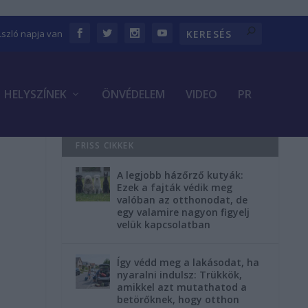
Lszló napja van
HELYSZÍNEK
ÖNVÉDELEM
VIDEO
PR
FRISS CIKKEK
A legjobb házőrző kutyák:
Ezek a fajták védik meg
valóban az otthonodat, de
egy valamire nagyon figyelj
velük kapcsolatban
Így védd meg a lakásodat, ha
nyaralni indulsz: Trükkök,
amikkel azt mutathatod a
betörőknek, hogy otthon