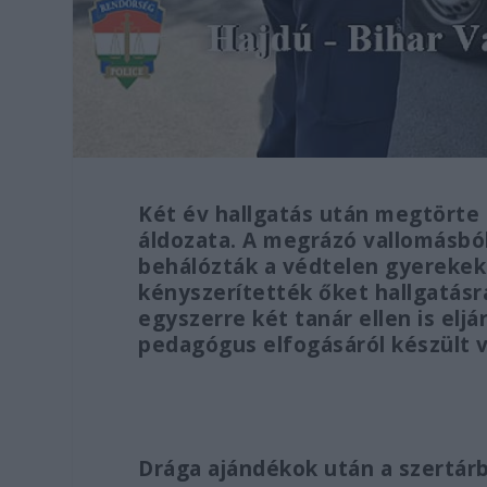
Két év hallgatás után megtörte 
áldozata. A megrázó vallomásbó
behálózták a védtelen gyerekeke
kényszerítették őket hallgatás
egyszerre két tanár ellen is eljá
pedagógus elfogásáról készült 
Drága ajándékok után a szertárb