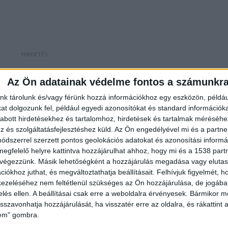
Az Ön adatainak védelme fontos a számunkr
lta a fiút
nk tárolunk és/vagy férünk hozzá információkhoz egy eszközön, példáu
rát is használta a zaklatásra, azzal az indokkal, hog
t dolgozunk fel, például egyedi azonosítókat és standard információk
kezdett fenyegetni, a többiekkel, hogy valami testvér
abott hirdetésekhez és tartalomhoz, hirdetések és tartalmak méréséhe
és szolgáltatásfejlesztéshez küld.
Az Ön engedélyével mi és a partne
megveret, ha én ezt elmondom valakinek… ilyeneket
dszerrel szerzett pontos geolokációs adatokat és azonosítási informác
lékezett vissza a kisfiú a kíméletlen zsarolásra,
megfelelő helyre kattintva hozzájárulhat ahhoz, hogy mi és a 1538 partne
 végezzünk. Másik lehetőségként a hozzájárulás megadása vagy elutasí
iókhoz juthat, és megváltoztathatja beállításait.
Felhívjuk figyelmét, 
ezeléséhez nem feltétlenül szükséges az Ön hozzájárulása, de jogában 
zelés ellen. A beállításai csak erre a weboldalra érvényesek. Bármikor m
isszavonhatja hozzájárulását, ha visszatér erre az oldalra, és rákattint a
lem" gombra.
 érezte a bajt