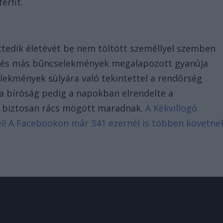
érfit.
tedik életévét be nem töltött személlyel szemben
tt és más bűncselekmények megalapozott gyanúja
elekmények súlyára való tekintettel a rendőrség
a bíróság pedig a napokban elrendelte a
att biztosan rács mögött maradnak.
A Kékvillogó
d el! A Facebookon már 341 ezernél is többen követne