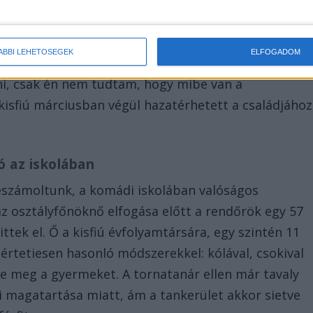
ték a gyermek lelkivilágát. Az alkalmak után
ermekotthonba, a nevelőknek pedig feltűnt a
ÁBBI LEHETŐSÉGEK
ELFOGADOM
g nem derült fény. „Lelkileg megtört, sírt, honvágya
llni, csak én nem tudtam, hogy mibe van a
kisfiú márciusban végül hazatérhetett a családjához
ó az iskolában
eszámoltunk, a komádi iskolában valóságos
z osztályfőnöknő elfogása előtt a rendőrök egy 57
ittek el. Ő a kisfiú évfolyamtársára, egy szintén 11
ísértetiesen hasonló módszerekkel: kólával, csokival
e meg a gyermeket. A tornatanár ellen már tavaly
üli magatartása miatt, ám a tankerület akkor sietve