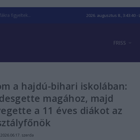
kra figyeltek...
2026. augusztus 8., 3:43:41
- 
FRISS
m a hajdú-bihari iskolában:
édesgette magához, majd
egette a 11 éves diákot az
sztályfőnök
|
2026.06.17. szerda