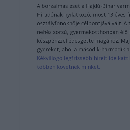
A borzalmas eset a Hajdú-Bihar várme
Híradónak nyilatkozó, most 13 éves f
osztályfőnöknője célpontjává vált. A
nehéz sorsú, gyermekotthonban élő kis
készpénzzel édesgette magához. Majd
gyereket, ahol a második-harmadik al
Kékvillogó legfrissebb híreit ide kat
többen követnek minket.