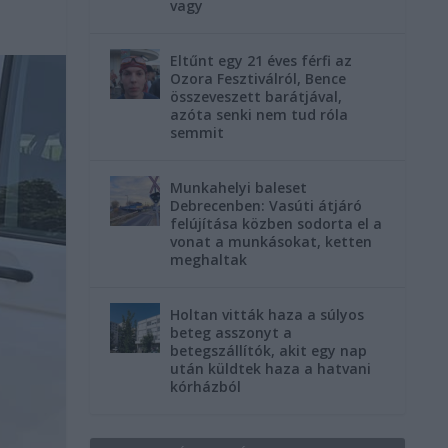
vagy
Eltűnt egy 21 éves férfi az
Ozora Fesztiválról, Bence
összeveszett barátjával,
azóta senki nem tud róla
semmit
Munkahelyi baleset
Debrecenben: Vasúti átjáró
felújítása közben sodorta el a
vonat a munkásokat, ketten
meghaltak
Holtan vitták haza a súlyos
beteg asszonyt a
betegszállítók, akit egy nap
után küldtek haza a hatvani
kórházból