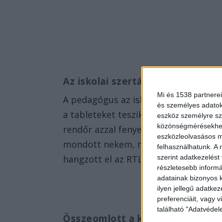
Az iskolai szertárban is molesztá
Mi és 1538 partnerei
A pedagógus az iskola digitális szertá
és személyes adatoka
a tableteket teszik fel a töltőre. „El
eszköz személyre sz
közönségmérésekhez 
rendőr azzal fenyegetett, másokkal 
eszközleolvasásos mó
mondott nekem, meg megbuktat!” – em
felhasználhatunk. A 
hangzott el az RTL Híradóban.
szerint adatkezelést
részletesebb informác
adatainak bizonyos k
ilyen jellegű adatke
preferenciáit, vagy v
található "Adatvéde
Összeomlott a kisfiú, az anyja is