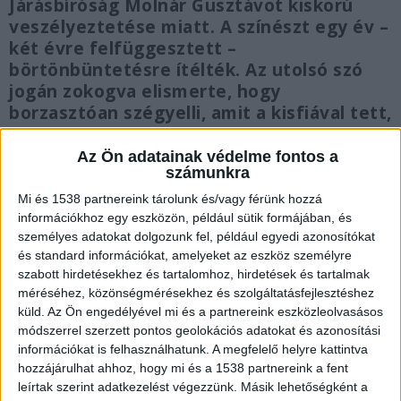
Járásbíróság Molnár Gusztávot kiskorú
veszélyeztetése miatt. A színészt egy év –
két évre felfüggesztett –
börtönbüntetésre ítélték. Az utolsó szó
jogán zokogva elismerte, hogy
borzasztóan szégyelli, amit a kisfiával tett,
és jóvátehetetlen károkat okozott neki. A
bíróság emellett két évre eltiltotta
Az Ön adatainak védelme fontos a
számunkra
minden olyan munkától, ahol 18 év
alattiakkal kerülhetne kapcsolatba.
Mi és 1538 partnereink tárolunk és/vagy férünk hozzá
információkhoz egy eszközön, például sütik formájában, és
személyes adatokat dolgozunk fel, például egyedi azonosítókat
és standard információkat, amelyeket az eszköz személyre
szabott hirdetésekhez és tartalomhoz, hirdetések és tartalmak
méréséhez, közönségmérésekhez és szolgáltatásfejlesztéshez
Felfüggesztett börtön és eltiltás
küld.
Az Ön engedélyével mi és a partnereink eszközleolvasásos
módszerrel szerzett pontos geolokációs adatokat és azonosítási
Lezárult a bírósági szakasz Molnár Gusztáv
információkat is felhasználhatunk. A megfelelő helyre kattintva
büntetőügyében. A Gödöllői Járásbíróság ítélete
hozzájárulhat ahhoz, hogy mi és a 1538 partnereink a fent
szerint a színész egy év szabadságvesztést
leírtak szerint adatkezelést végezzünk. Másik lehetőségként a