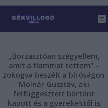
„Borzasztóan szégyellem,
amit a fiammat tettem” –
zokogva beszélt a bíróságon
Molnár Gusztáv, aki
felfüggesztett börtönt
kapott és a gyerekektől is