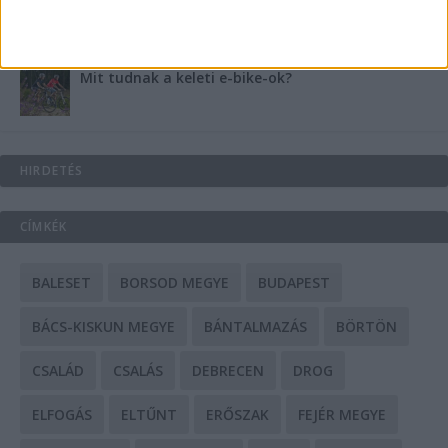
Mit tudnak a keleti e-bike-ok?
HIRDETÉS
CÍMKÉK
BALESET
BORSOD MEGYE
BUDAPEST
BÁCS-KISKUN MEGYE
BÁNTALMAZÁS
BÖRTÖN
CSALÁD
CSALÁS
DEBRECEN
DROG
ELFOGÁS
ELTŰNT
ERŐSZAK
FEJÉR MEGYE