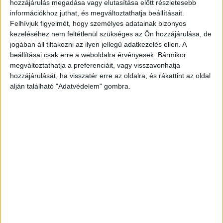
hozzájárulás megadása vagy elutasítása előtt részletesebb
kapott, melynek végrehajtását a bíróság két év
információkhoz juthat, és megváltoztathatja beállításait.
próbaidőre felfüggesztette. A döntés értelmében
Felhívjuk figyelmét, hogy személyes adatainak bizonyos
kezeléséhez nem feltétlenül szükséges az Ön hozzájárulása, de
a legsúlyosabb mellékbüntetésként a bíróság két
jogában áll tiltakozni az ilyen jellegű adatkezelés ellen. A
évre eltiltotta a színészt minden olyan
beállításai csak erre a weboldalra érvényesek. Bármikor
megváltoztathatja a preferenciáit, vagy visszavonhatja
foglalkozás gyakorlásától vagy egyéb
hozzájárulását, ha visszatér erre az oldalra, és rákattint az oldal
tevékenységtől, amelynek keretében 18. életévét
alján található "Adatvédelem" gombra.
be nem töltött személy nevelését, felügyeletét,
gondozását vagy gyógykezelését végezné.
A
Kékvillogó legfrissebb híreit ide kattintva éred el!
A Facebookon már 341 ezernél is többen
követnek minket.