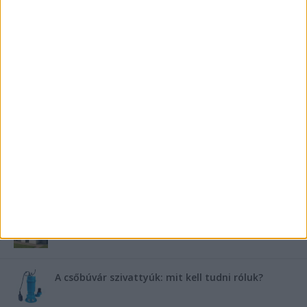
Saunier Duval gázkazán karbantartása a tél előtt –
Hogyan készüljünk fel a hóra és fagyra?
FRISS TÁMOGATÓI TARTALOM
Miért fáj gyakrabban a nők csípője? – A válasz a
medencében rejlik
B-vitamin komplex és folsav: szükséged van rá?
Energiát függetlenül: szigetüzemű megoldások
A csőbúvár szivattyúk: mit kell tudni róluk?