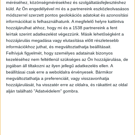
felkérésére, velük folyamatosan együttműködve
méréséhez, közönségmérésekhez és szolgáltatásfejlesztéshez
küld.
Az Ön engedélyével mi és a partnereink eszközleolvasásos
kereste a nőt, akit emberrablás miatt európai
módszerrel szerzett pontos geolokációs adatokat és azonosítási
elfogatóparancs alapján köröztek. Mivel olyan
információkat is felhasználhatunk. A megfelelő helyre kattintva
hozzájárulhat ahhoz, hogy mi és a 1538 partnereink a fent
információkat kaptak, hogy hazánkban lehet a
leírtak szerint adatkezelést végezzünk. Másik lehetőségként a
kislányával, akit pedig eltűntként kerestek. A
hozzájárulás megadása vagy elutasítása előtt részletesebb
tartózkodási helyüket sikerült azonosítani, majd
információkhoz juthat, és megváltoztathatja beállításait.
Felhívjuk figyelmét, hogy személyes adatainak bizonyos
a nő és lányát, a napokban fogták el
kezeléséhez nem feltétlenül szükséges az Ön hozzájárulása, de
Mezőtúron.
A Kékvillogó legfrissebb híreit ide
jogában áll tiltakozni az ilyen jellegű adatkezelés ellen. A
beállításai csak erre a weboldalra érvényesek. Bármikor
kattintva éred el! A Facebookon már 342 ezernél
megváltoztathatja a preferenciáit, vagy visszavonhatja
is többen követnek minket.
hozzájárulását, ha visszatér erre az oldalra, és rákattint az oldal
alján található "Adatvédelem" gombra.