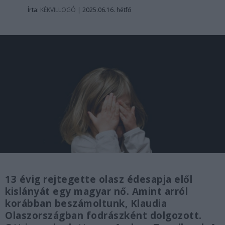
Írta:
KÉKVILLOGÓ
|
2025.06.16. hétfő
13 évig rejtegette olasz édesapja elől
kislányát egy magyar nő. Amint arról
korábban beszámoltunk, Klaudia
Olaszországban fodrászként dolgozott.