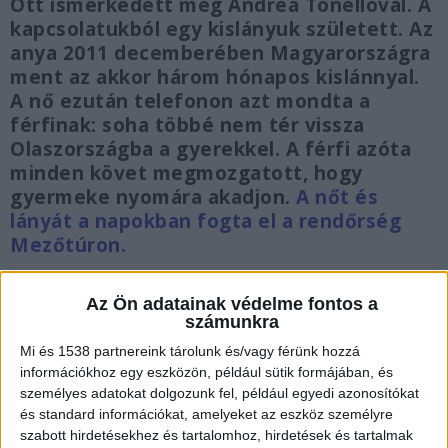
Ott ismerkedett meg Andrea Tonelloval. A
kapcsolatukból egy kislányuk született. Az
anya 2011 decemberében Magyarországra
ment az akkor három hónapos kislánnyal.
A nő ezután telefonon azt mondta a
férfinak: soha többé nem tér vissza
Olaszországba a gyerekkel. A férfi azóta
minden követ megmozgatott, hogy
gyermeke nyomára akadjon.
A nőt és
lányát a napokban fogta el a rendőrség
Mezőtúron.
Az Ön adatainak védelme fontos a
számunkra
Mi és 1538 partnereink tárolunk és/vagy férünk hozzá
Mezőtúron fogták el
információkhoz egy eszközön, például sütik formájában, és
A Készenléti Rendőrség Nemzeti Nyomozó Iroda
személyes adatokat dolgozunk fel, például egyedi azonosítókat
és standard információkat, amelyeket az eszköz személyre
Célkörözési Osztálya az olasz hatóságok
szabott hirdetésekhez és tartalomhoz, hirdetések és tartalmak