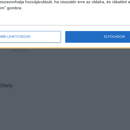
isszavonhatja hozzájárulását, ha visszatér erre az oldalra, és rákattint a
 menetrendjük szerint Oroszlány és Tatabánya
lem" gombra.
a párhuzamos VOLÁN járatokkal utazhatnak,
 is.
ÁBBI LEHETŐSÉGEK
ELFOGADOM
óhely