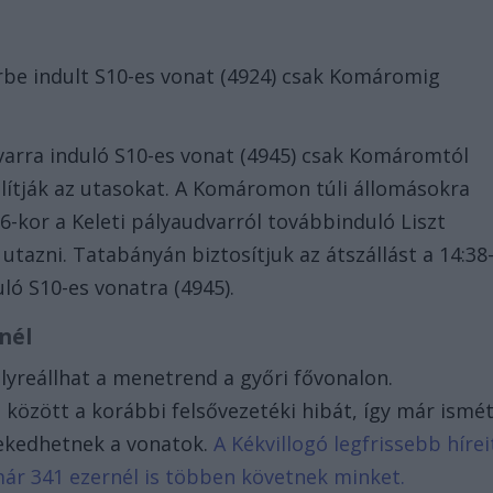
őrbe indult S10-es vonat (4924) csak Komáromig
dvarra induló S10-es vonat (4945) csak Komáromtól
llítják az utasokat. A Komáromon túli állomásokra
-kor a Keleti pályaudvarról továbbinduló Liszt
utazni. Tatabányán biztosítjuk az átszállást a 14:38
ló S10-es vonatra (4945).
nél
lyreállhat a menetrend a győri fővonalon.
 között a korábbi felsővezetéki hibát, így már ismé
lekedhetnek a vonatok.
A Kékvillogó legfrissebb hírei
már 341 ezernél is többen követnek minket.