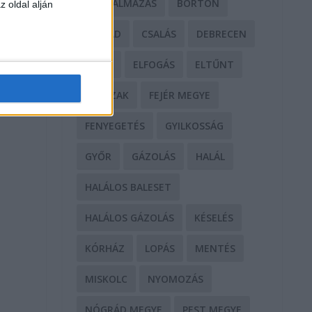
BÁNTALMAZÁS
BÖRTÖN
z oldal alján
CSALÁD
CSALÁS
DEBRECEN
DROG
ELFOGÁS
ELTŰNT
ERŐSZAK
FEJÉR MEGYE
FENYEGETÉS
GYILKOSSÁG
GYŐR
GÁZOLÁS
HALÁL
HALÁLOS BALESET
HALÁLOS GÁZOLÁS
KÉSELÉS
KÓRHÁZ
LOPÁS
MENTÉS
MISKOLC
NYOMOZÁS
NÓGRÁD MEGYE
PEST MEGYE