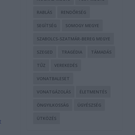
RABLÁS
RENDŐRSÉG
SEGÍTSÉG
SOMOGY MEGYE
SZABOLCS-SZATMÁR-BEREG MEGYE
SZEGED
TRAGÉDIA
TÁMADÁS
TŰZ
VEREKEDÉS
-
VONATBALESET
VONATGÁZOLÁS
ÉLETMENTÉS
ÖNGYILKOSSÁG
ÜGYÉSZSÉG
t
ÜTKÖZÉS
t