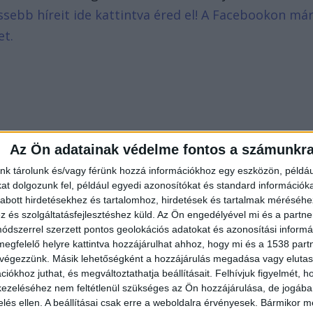
issebb híreit ide kattintva éred el! A Facebookon má
et.
Az Ön adatainak védelme fontos a számunkr
nk tárolunk és/vagy férünk hozzá információkhoz egy eszközön, példáu
t dolgozunk fel, például egyedi azonosítókat és standard információk
abott hirdetésekhez és tartalomhoz, hirdetések és tartalmak méréséhe
és szolgáltatásfejlesztéshez küld.
Az Ön engedélyével mi és a partne
dszerrel szerzett pontos geolokációs adatokat és azonosítási informác
megfelelő helyre kattintva hozzájárulhat ahhoz, hogy mi és a 1538 partne
 végezzünk. Másik lehetőségként a hozzájárulás megadása vagy elutasí
iókhoz juthat, és megváltoztathatja beállításait.
Felhívjuk figyelmét, 
ezeléséhez nem feltétlenül szükséges az Ön hozzájárulása, de jogában 
zelés ellen. A beállításai csak erre a weboldalra érvényesek. Bármikor m