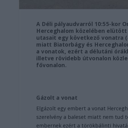
A Déli pályaudvarról 10:55-kor O
Herceghalom közelében elütött 
utasait egy következő vonatra (4
miatt Biatorbágy és Herceghal
a vonatok, ezért a délutáni órák
illetve rövidebb útvonalon közle
fővonalon.
Gázolt a vonat
Elgázolt egy embert a vonat Hercegh
szerelvény a baleset miatt nem tud 
embernek ezért a törökbálinti hivatá