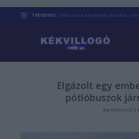
TRENDING:
Óriási razzia a budapesti piacokon, a kofá
Elgázolt egy emb
pótlóbuszok jár
Írta:
KÉKVILLOGÓ
|
2