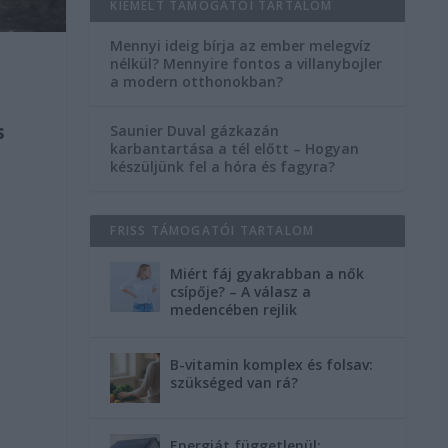
KIEMELT TÁMOGATÓI TARTALOM
Mennyi ideig bírja az ember melegvíz
nélkül? Mennyire fontos a villanybojler
a modern otthonokban?
s
Saunier Duval gázkazán
karbantartása a tél előtt – Hogyan
készüljünk fel a hóra és fagyra?
FRISS TÁMOGATÓI TARTALOM
Miért fáj gyakrabban a nők
csípője? – A válasz a
medencében rejlik
B-vitamin komplex és folsav:
szükséged van rá?
Energiát függetlenül: