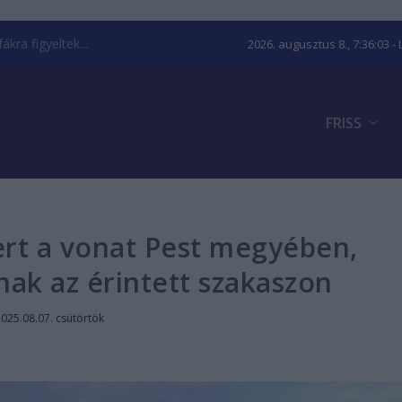
kra figyeltek...
2026. augusztus 8., 7:36:03
- 
FRISS
ert a vonat Pest megyében,
nak az érintett szakaszon
025.08.07. csütörtök