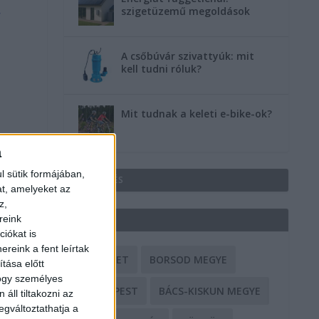
szigetüzemű megoldások
r
A csőbúvár szivattyúk: mit
kell tudni róluk?
Mit tudnak a keleti e-bike-ok?
a
l sütik formájában,
HIRDETÉS
at, amelyeket az
z,
reink
CÍMKÉK
iókat is
reink a fent leírtak
BALESET
BORSOD MEGYE
tása előtt
hogy személyes
BUDAPEST
BÁCS-KISKUN MEGYE
áll tiltakozni az
egváltoztathatja a