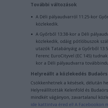
További változások
A Déli pályaudvarról 11:25-kor Gy
közlekedik.
A Győrből 13:38-kor a Déli pályau
közlekedik, odáig pótlóbuszok szá
utazók Tatabányáig a Győrből 13:56
Ferenc EuroCityvel (EC 145) tudnak 
kor a Déli pályaudvarra továbbindu
Helyreállt a közlekedés Budaörs
Csökkenhetnek a késések, délután he
Helyreállították Kelenföld és Budaörs
mindkét vágányon, zavartalanul köz
ide kattintva éred el! A Facebookon 