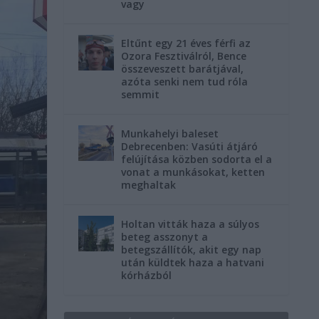
vagy
Eltűnt egy 21 éves férfi az
Ozora Fesztiválról, Bence
összeveszett barátjával,
azóta senki nem tud róla
semmit
Munkahelyi baleset
Debrecenben: Vasúti átjáró
felújítása közben sodorta el a
vonat a munkásokat, ketten
meghaltak
Holtan vitták haza a súlyos
beteg asszonyt a
betegszállítók, akit egy nap
után küldtek haza a hatvani
kórházból