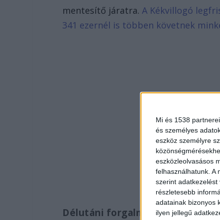
mentesítő járatra.
A Kékvillogó legfr
341 ezernél is többen követnek mink
Mi és 1538 partnerei
és személyes adatoka
eszköz személyre sz
közönségmérésekhez 
eszközleolvasásos mó
felhasználhatunk. A 
szerint adatkezelést
részletesebb informác
adatainak bizonyos k
Délutáni forgalmi változások:
ilyen jellegű adatke