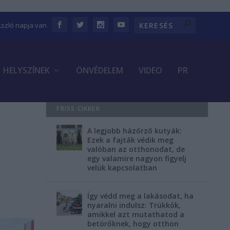
Lszló napja van
HELYSZÍNEK
ÖNVÉDELEM
VIDEO
PR
FRISS CIKKEK
A legjobb házőrző kutyák:
Ezek a fajták védik meg
valóban az otthonodat, de
egy valamire nagyon figyelj
velük kapcsolatban
Így védd meg a lakásodat, ha
nyaralni indulsz: Trükkök,
amikkel azt mutathatod a
betörőknek, hogy otthon