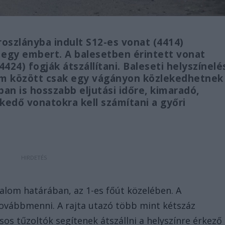
roszlányba indult S12-es vonat (4414)
egy embert. A balesetben érintett vonat
424) fogják átszállítani. Baleseti helyszínelé
om között csak egy vágányon közlekedhetnek
ban is hosszabb eljutási időre, kimaradó,
kedő vonatokra kell számítani a győri
alom határában, az 1-es főút közelében. A
továbbmenni. A rajta utazó több mint kétszáz
sos tűzoltók segítenek átszállni a helyszínre érkező