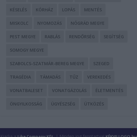
KÉSELÉS
KÓRHÁZ
LOPÁS
MENTÉS
MISKOLC
NYOMOZÁS
NÓGRÁD MEGYE
PEST MEGYE
RABLÁS
RENDŐRSÉG
SEGÍTSÉG
SOMOGY MEGYE
SZABOLCS-SZATMÁR-BEREG MEGYE
SZEGED
TRAGÉDIA
TÁMADÁS
TŰZ
VEREKEDÉS
VONATBALESET
VONATGÁZOLÁS
ÉLETMENTÉS
ÖNGYILKOSSÁG
ÜGYÉSZSÉG
ÜTKÖZÉS
Kiadja a
| Minden jog fenntartva!
Like Company Kft.
KÉKVILLOGO.hu