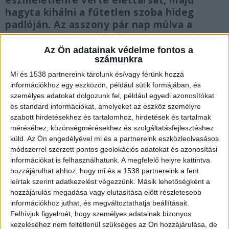
eszméletlenre verte élettársát, majd
hagyta kihálni a fűtetlen szoba hideg
padlóján. Az asszony pár nap múlva a
bántalmazás és a kihűlés miatt meghalt.
Az Ön adatainak védelme fontos a
számunkra
Mi és 1538 partnereink tárolunk és/vagy férünk hozzá
információkhoz egy eszközön, például sütik formájában, és
Szegényesen éltek
személyes adatokat dolgozunk fel, például egyedi azonosítókat
és standard információkat, amelyeket az eszköz személyre
A pár szegényes körülmények között élt
szabott hirdetésekhez és tartalomhoz, hirdetések és tartalmak
Kiskunlacházán. Ennek köszönhetően csak
méréséhez, közönségmérésekhez és szolgáltatásfejlesztéshez
küld.
Az Ön engedélyével mi és a partnereink eszközleolvasásos
éjszakánként fűtötték télen a hálószobát. A
módszerrel szerzett pontos geolokációs adatokat és azonosítási
házuk falai így nem tudtak átmelegedni, így
információkat is felhasználhatunk. A megfelelő helyre kattintva
hozzájárulhat ahhoz, hogy mi és a 1538 partnereink a fent
azokat több helyen is feketepenész borította.
A
leírtak szerint adatkezelést végezzünk. Másik lehetőségként a
Kékvillogó.hu legfrissebb híreit ide kattintva éred
hozzájárulás megadása vagy elutasítása előtt részletesebb
információkhoz juthat, és megváltoztathatja beállításait.
el!
Felhívjuk figyelmét, hogy személyes adatainak bizonyos
kezeléséhez nem feltétlenül szükséges az Ön hozzájárulása, de