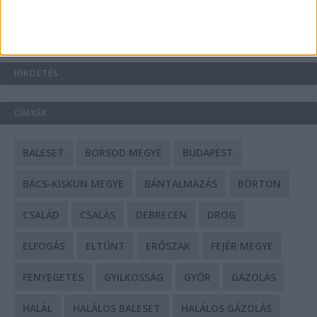
Mit tudnak a keleti e-bike-ok?
HIRDETÉS
CÍMKÉK
BALESET
BORSOD MEGYE
BUDAPEST
BÁCS-KISKUN MEGYE
BÁNTALMAZÁS
BÖRTÖN
CSALÁD
CSALÁS
DEBRECEN
DROG
ELFOGÁS
ELTŰNT
ERŐSZAK
FEJÉR MEGYE
FENYEGETÉS
GYILKOSSÁG
GYŐR
GÁZOLÁS
HALÁL
HALÁLOS BALESET
HALÁLOS GÁZOLÁS