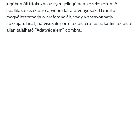
jogában áll tiltakozni az ilyen jellegű adatkezelés ellen. A
beállításai csak erre a weboldalra érvényesek. Bármikor
megváltoztathatja a preferenciáit, vagy visszavonhatja
hozzájárulását, ha visszatér erre az oldalra, és rákattint az oldal
alján található "Adatvédelem" gombra.
Együtt ittak
A férfi és a párja is rendszeresen italozott,
melynek során többször is veszekedtek
egymással. A férfi többször is bántalmazta