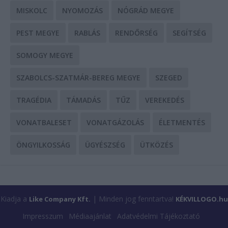
MISKOLC
NYOMOZÁS
NÓGRÁD MEGYE
PEST MEGYE
RABLÁS
RENDŐRSÉG
SEGÍTSÉG
SOMOGY MEGYE
SZABOLCS-SZATMÁR-BEREG MEGYE
SZEGED
TRAGÉDIA
TÁMADÁS
TŰZ
VEREKEDÉS
VONATBALESET
VONATGÁZOLÁS
ÉLETMENTÉS
ÖNGYILKOSSÁG
ÜGYÉSZSÉG
ÜTKÖZÉS
Kiadja a
| Minden jog fenntartva!
Like Company Kft.
KÉKVILLOGO.hu
Impresszum
Médiaajánlat
Adatvédelmi Tájékoztató