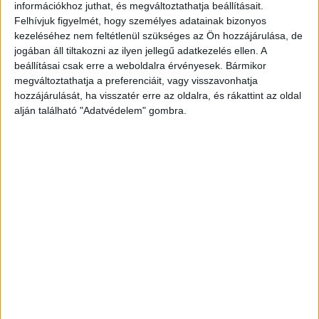
információkhoz juthat, és megváltoztathatja beállításait.
Felhívjuk figyelmét, hogy személyes adatainak bizonyos
kezeléséhez nem feltétlenül szükséges az Ön hozzájárulása, de
jogában áll tiltakozni az ilyen jellegű adatkezelés ellen. A
beállításai csak erre a weboldalra érvényesek. Bármikor
megváltoztathatja a preferenciáit, vagy visszavonhatja
hozzájárulását, ha visszatér erre az oldalra, és rákattint az oldal
alján található "Adatvédelem" gombra.
Fékezés nélkül csapódott az autópályahíd
pillérének
Miután a becsapódás megtörtént, a jármű
kigyulladt. A sofőrök a baleset előtt nem sokkal
váltották egymást. A katasztrófát az okozhatta,
hogy a vezető alvászavarban szenvedett, a busz
pedig számos átalakítás következtében
alkalmatlan volt a közlekedésre.