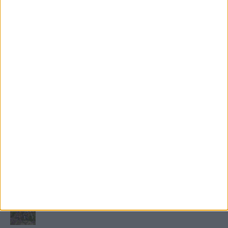
FRISS TÁMOGATÓI TARTALOM
Miért fáj gyakrabban a nők csípője? – A válasz a
medencében rejlik
B-vitamin komplex és folsav: szükséged van rá?
Energiát függetlenül: szigetüzemű megoldások
A csőbúvár szivattyúk: mit kell tudni róluk?
Mit tudnak a keleti e-bike-ok?