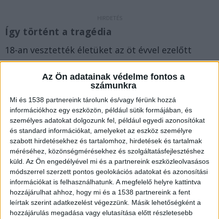
Így történt a tragédia
18-an vesztették életüket az öt évvel ezelőtt
történt
veronai buszbalesetben
. Egy sítáborból
Az Ön adatainak védelme fontos a
hazafelé tartó autóbuszt V. János egy
számunkra
betonpillérnek kormányozta. A buszsofőr csak
Mi és 1538 partnereink tárolunk és/vagy férünk hozzá
három hónappal ezelőtt került rácsok mögé.
A
információkhoz egy eszközön, például sütik formájában, és
személyes adatokat dolgozunk fel, például egyedi azonosítókat
Kékvillogó.hu legfrissebb híreit ide kattintva éred
és standard információkat, amelyeket az eszköz személyre
el.
szabott hirdetésekhez és tartalomhoz, hirdetések és tartalmak
méréséhez, közönségmérésekhez és szolgáltatásfejlesztéshez
küld.
Az Ön engedélyével mi és a partnereink eszközleolvasásos
módszerrel szerzett pontos geolokációs adatokat és azonosítási
információkat is felhasználhatunk. A megfelelő helyre kattintva
hozzájárulhat ahhoz, hogy mi és a 1538 partnereink a fent
leírtak szerint adatkezelést végezzünk. Másik lehetőségként a
hozzájárulás megadása vagy elutasítása előtt részletesebb