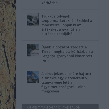
kórházból
Trükkös tolvajok
szupermarketeknél: Ezekkel a
módszerrel lopják ki az
értékeket a gyanútlan
autósok kocsijából
Újabb áldozatot szedett a
Tisza: meghalt a kórházban a
Gergelyugornyánál kimentett
férfi
A piros jelzés ellenére hajtott
a sínekre egy kisteherautó,
csúnya vége lett a
figyelmetlenségnek Tolna
megyében
KIEMELT TÁMOGATÓI TARTALOM