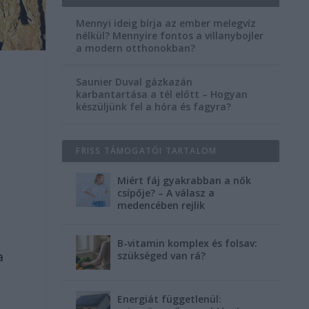
Mennyi ideig bírja az ember melegvíz
nélkül? Mennyire fontos a villanybojler
a modern otthonokban?
Saunier Duval gázkazán
karbantartása a tél előtt – Hogyan
készüljünk fel a hóra és fagyra?
FRISS TÁMOGATÓI TARTALOM
Miért fáj gyakrabban a nők
csípője? – A válasz a
medencében rejlik
B-vitamin komplex és folsav:
a
szükséged van rá?
Energiát függetlenül: