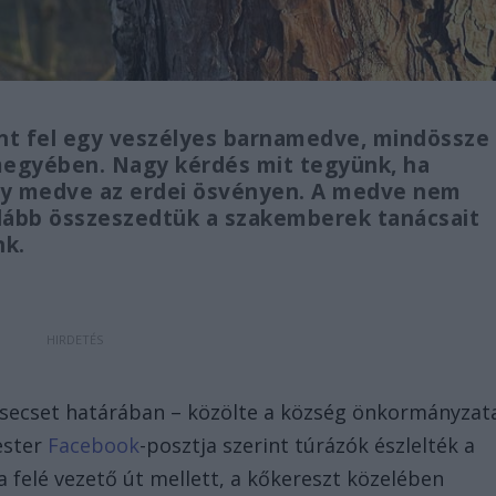
nt fel egy veszélyes barnamedve, mindössze
megyében. Nagy kérdés mit tegyünk, ha
gy medve az erdei ösvényen. A medve nem
 Alább összeszedtük a szakemberek tanácsait
nk.
isecset határában – közölte a község önkormányzat
ester
Facebook
-posztja szerint túrázók észlelték a
 felé vezető út mellett, a kőkereszt közelében