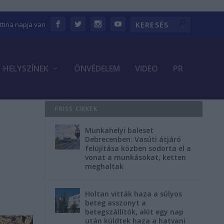
ettina napja van
HELYSZÍNEK
ÖNVÉDELEM
VIDEO
PR
FRISS CIKKEK
Munkahelyi baleset
Debrecenben: Vasúti átjáró
felújítása közben sodorta el a
vonat a munkásokat, ketten
meghaltak
Holtan vitták haza a súlyos
beteg asszonyt a
betegszállítók, akit egy nap
után küldtek haza a hatvani