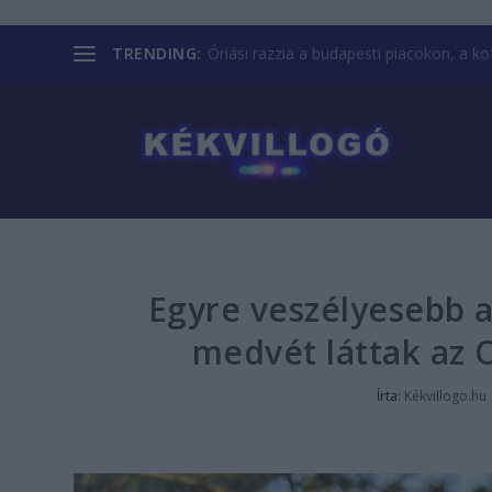
TRENDING:
Óriási razzia a budapesti piacokon, a kofá
Egyre veszélyesebb 
medvét láttak az 
Írta:
Kékvillogo.hu