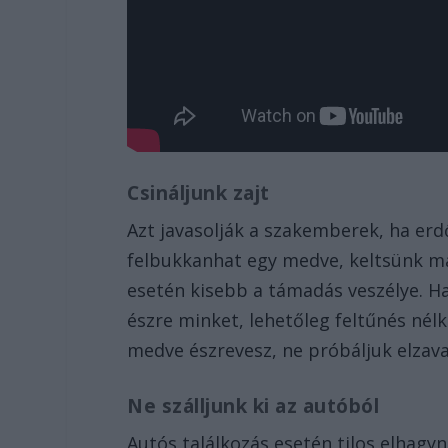
Csináljunk zajt
Azt javasolják a szakemberek, ha er
felbukkanhat egy medve, keltsünk mag
esetén kisebb a támadás veszélye. Ha
észre minket, lehetőleg feltűnés nélk
medve észrevesz, ne próbáljuk elzava
Ne szálljunk ki az autóból
Autós találkozás esetén tilos elhagyn