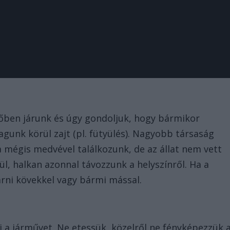
dőben járunk és úgy gondoljuk, hogy bármikor
unk körül zajt (pl. fütyülés). Nagyobb társaság
 mégis medvével találkozunk, de az állat nem vett
ül, halkan azonnal távozzunk a helyszínről. Ha a
rni kövekkel vagy bármi mással.
i a járművet. Ne etessük, közelről ne fényképezzük 