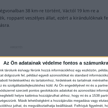
légvonalban 38 km-re történt, Váctól 19 km-re a
, roppant veszélyes állat, ezért a kirándulóknak fe
ásra.
 listát adott ki arról, mit tegyünk, ha túrázás
Az Ön adatainak védelme fontos a számunkr
nk. Mint írják, a medvét el kell kerülni. A medvével
nk tárolunk és/vagy férünk hozzá információkhoz egy eszközön, példáu
t dolgozunk fel, például egyedi azonosítókat és standard információk
 is legyen. A bocsok közelében nagy valószínűségge
abott hirdetésekhez és tartalomhoz, hirdetések és tartalmak méréséhe
ktus az anyamedvékhez kapcsolódik.
és szolgáltatásfejlesztéshez küld.
Az Ön engedélyével mi és a partne
dszerrel szerzett pontos geolokációs adatokat és azonosítási informác
megfelelő helyre kattintva hozzájárulhat ahhoz, hogy mi és a 1538 partne
 végezzünk. Másik lehetőségként a hozzájárulás megadása vagy elutasí
iókhoz juthat, és megváltoztathatja beállításait.
Felhívjuk figyelmét, 
 a medve indokolatlanul nem támad emberre, sőt ha