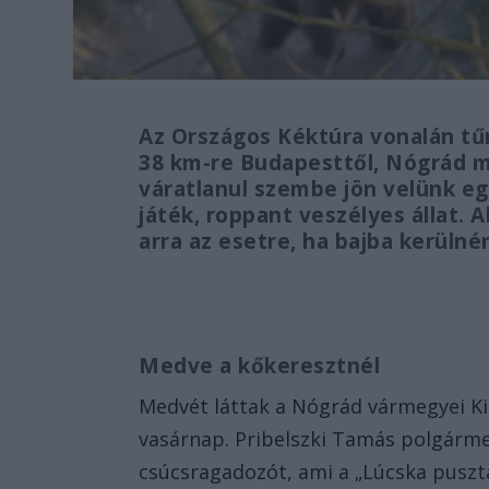
Az Országos Kéktúra vonalán tű
38 km-re Budapesttől, Nógrád 
váratlanul szembe jön velünk e
játék, roppant veszélyes állat.
arra az esetre, ha bajba kerülné
Medve a kőkeresztnél
Medvét láttak a Nógrád vármegyei K
vasárnap. Pribelszki Tamás polgárm
csúcsragadozót, ami a „Lúcska puszta