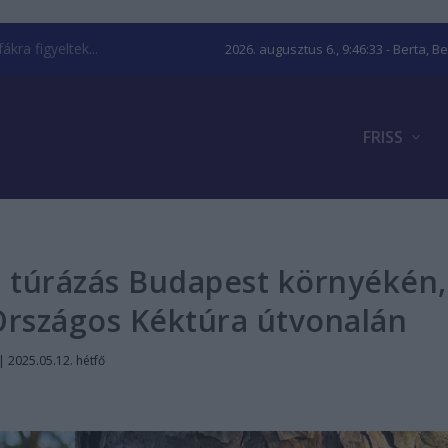
kra figyeltek...
2026. augusztus 6., 9:46:35
- Berta, B
FRISS
a túrázás Budapest környékén,
Országos Kéktúra útvonalán
|
2025.05.12. hétfő