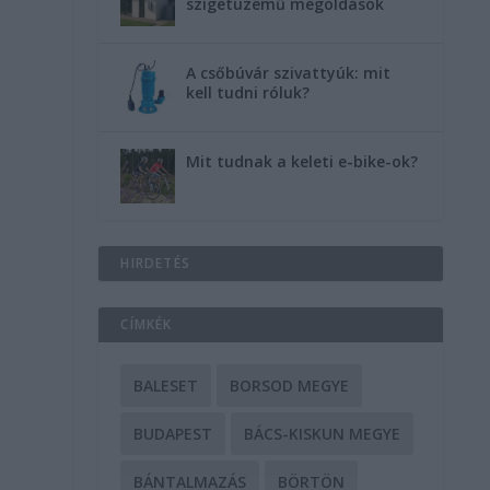
szigetüzemű megoldások
A csőbúvár szivattyúk: mit
kell tudni róluk?
Mit tudnak a keleti e-bike-ok?
HIRDETÉS
CÍMKÉK
BALESET
BORSOD MEGYE
BUDAPEST
BÁCS-KISKUN MEGYE
BÁNTALMAZÁS
BÖRTÖN