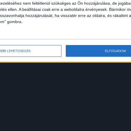
ezeléséhez nem feltétlenül szükséges az Ön hozzájárulása, de jogában 
zzel sokan vitatkoznak, különösen ha az alábbi
zelés ellen. A beállításai csak erre a weboldalra érvényesek. Bármikor m
nézik, vagy a szlovák és román medvetámadásokró
isszavonhatja hozzájárulását, ha visszatér erre az oldalra, és rákattint a
lem" gombra.
ÁBBI LEHETŐSÉGEK
ELFOGADOM