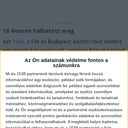
18 évesen halhatott meg
Azt
írták
, a Fót és Budapest közötti főút mellett
egy jelzett katonasír volt, amelyen Bányász József
neve volt olvasható, aki a szakemberek szerint az
Az Ön adatainak védelme fontos a
számunkra
1/I. ejtőernyős zászlóalj kötelékében szolgált, és
Mi és 1538 partnereink tárolunk és/vagy férünk hozzá
1944 decemberében, 18 évesen, a fóti harcokban
információkhoz egy eszközön, például sütik formájában, és
halt hősi halált.
A Kékvillogó.hu legfrissebb híreit
személyes adatokat dolgozunk fel, például egyedi azonosítókat
és standard információkat, amelyeket az eszköz személyre
ide kattintva éred el!
szabott hirdetésekhez és tartalomhoz, hirdetések és tartalmak
méréséhez, közönségmérésekhez és szolgáltatásfejlesztéshez
küld.
Az Ön engedélyével mi és a partnereink eszközleolvasásos
módszerrel szerzett pontos geolokációs adatokat és azonosítási
információkat is felhasználhatunk. A megfelelő helyre kattintva
hozzájárulhat ahhoz, hogy mi és a 1538 partnereink a fent