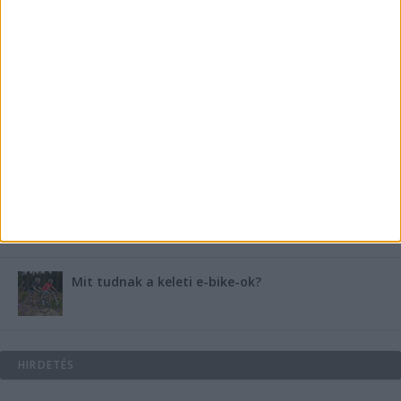
medencében rejlik
B-vitamin komplex és folsav: szükséged van rá?
Energiát függetlenül: szigetüzemű megoldások
A csőbúvár szivattyúk: mit kell tudni róluk?
Mit tudnak a keleti e-bike-ok?
HIRDETÉS