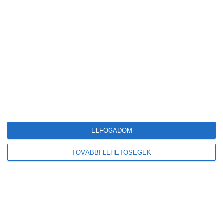
írták.
Fotó a helyszínről:
ELFOGADOM
TOVÁBBI LEHETŐSÉGEK