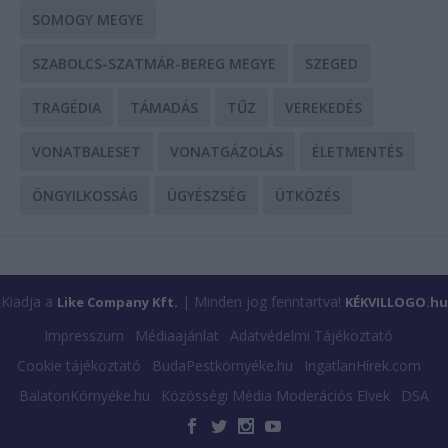
SOMOGY MEGYE
SZABOLCS-SZATMÁR-BEREG MEGYE
SZEGED
TRAGÉDIA
TÁMADÁS
TŰZ
VEREKEDÉS
VONATBALESET
VONATGÁZOLÁS
ÉLETMENTÉS
ÖNGYILKOSSÁG
ÜGYÉSZSÉG
ÜTKÖZÉS
Kiadja a
| Minden jog fenntartva!
Like Company Kft.
KÉKVILLOGO.hu
Impresszum
Médiaajánlat
Adatvédelmi Tájékoztató
Cookie tájékoztató
BudaPestkörnyéke.hu
IngatlanHírek.com
BalatonKörnyéke.hu
Közösségi Média Moderációs Elvek
DSA