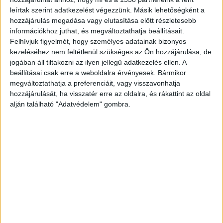
leírtak szerint adatkezelést végezzünk. Másik lehetőségként a
hozzájárulás megadása vagy elutasítása előtt részletesebb
információkhoz juthat, és megváltoztathatja beállításait.
Felhívjuk figyelmét, hogy személyes adatainak bizonyos
kezeléséhez nem feltétlenül szükséges az Ön hozzájárulása, de
jogában áll tiltakozni az ilyen jellegű adatkezelés ellen. A
beállításai csak erre a weboldalra érvényesek. Bármikor
megváltoztathatja a preferenciáit, vagy visszavonhatja
hozzájárulását, ha visszatér erre az oldalra, és rákattint az oldal
alján található "Adatvédelem" gombra.
Fotó a helyszínről: