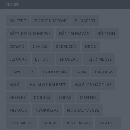
CÍMKÉK
BALESET
BORSOD MEGYE
BUDAPEST
BÁCS-KISKUN MEGYE
BÁNTALMAZÁS
BÖRTÖN
CSALÁD
CSALÁS
DEBRECEN
DROG
ELFOGÁS
ELTŰNT
ERŐSZAK
FEJÉR MEGYE
FENYEGETÉS
GYILKOSSÁG
GYŐR
GÁZOLÁS
HALÁL
HALÁLOS BALESET
HALÁLOS GÁZOLÁS
KÉSELÉS
KÓRHÁZ
LOPÁS
MENTÉS
MISKOLC
NYOMOZÁS
NÓGRÁD MEGYE
PEST MEGYE
RABLÁS
RENDŐRSÉG
SEGÍTSÉG