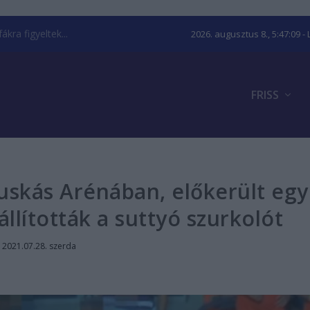
kra figyeltek...
2026. augusztus 8., 5:47:10
- 
FRISS
uskás Arénában, előkerült egy
állították a suttyó szurkolót
|
2021.07.28. szerda