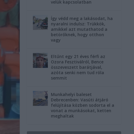
velük kapcsolatban
Így védd meg a lakásodat, ha
nyaralni indulsz: Trükkök,
amikkel azt mutathatod a
betörőknek, hogy otthon
vagy
Eltűnt egy 21 éves férfi az
Ozora Fesztiválról, Bence
összeveszett barátjával,
azóta senki nem tud róla
semmit
Munkahelyi baleset
Debrecenben: Vasúti átjáró
felújítása közben sodorta el a
vonat a munkásokat, ketten
meghaltak