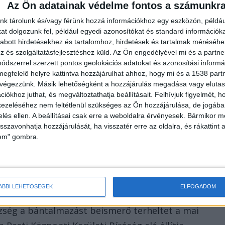
Az Ön adatainak védelme fontos a számunkr
nk tárolunk és/vagy férünk hozzá információkhoz egy eszközön, példáu
t dolgozunk fel, például egyedi azonosítókat és standard információk
abott hirdetésekhez és tartalomhoz, hirdetések és tartalmak méréséhe
és szolgáltatásfejlesztéshez küld.
Az Ön engedélyével mi és a partne
dszerrel szerzett pontos geolokációs adatokat és azonosítási informác
kodó személyek fellépése miatt a suttyó verekedő
megfelelő helyre kattintva hozzájárulhat ahhoz, hogy mi és a 1538 partne
 végezzünk. Másik lehetőségként a hozzájárulás megadása vagy elutasí
 könnyű sérüléseket szenvedett.
iókhoz juthat, és megváltoztathatja beállításait.
Felhívjuk figyelmét, 
ezeléséhez nem feltétlenül szükséges az Ön hozzájárulása, de jogában 
zelés ellen. A beállításai csak erre a weboldalra érvényesek. Bármikor m
isszavonhatja hozzájárulását, ha visszatér erre az oldalra, és rákattint a
égellenes, erőszakos magatartás miatt
lem" gombra.
it nyilvános rendezvényen elkövetett garázdaság
ége miatt.
ÁBBI LEHETŐSÉGEK
ELFOGADOM
szség a bántalmazást beismerő terheltet a mai