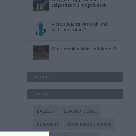
szigetüzemű megoldások
A csőbúvár szivattyúk: mit
kell tudni róluk?
Mit tudnak a keleti e-bike-ok?
HIRDETÉS
CÍMKÉK
BALESET
BORSOD MEGYE
,
BUDAPEST
BÁCS-KISKUN MEGYE