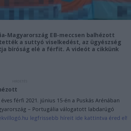
ália-Magyarország EB-meccsen balhézott
tették a suttyó viselkedést, az ügyészség
tja bíróság elé a férfit. A videót a cikkünk
hézott
éves férfi 2021. június 15-én a Puskás Arénában
arország – Portugália válogatott labdarúgó
ékvillogó.hu legfrissebb híreit ide kattintva éred el!