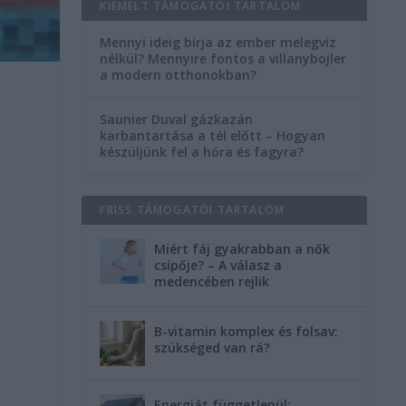
KIEMELT TÁMOGATÓI TARTALOM
Mennyi ideig bírja az ember melegvíz
nélkül? Mennyire fontos a villanybojler
a modern otthonokban?
Saunier Duval gázkazán
karbantartása a tél előtt – Hogyan
készüljünk fel a hóra és fagyra?
FRISS TÁMOGATÓI TARTALOM
Miért fáj gyakrabban a nők
csípője? – A válasz a
medencében rejlik
B-vitamin komplex és folsav:
szükséged van rá?
Energiát függetlenül: