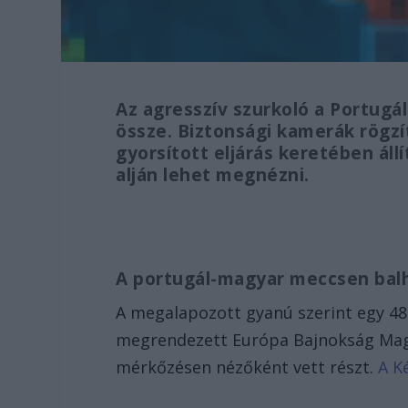
Az agresszív szurkoló a Portug
össze. Biztonsági kamerák rögzí
gyorsított eljárás keretében állí
alján lehet megnézni.
A portugál-magyar meccsen bal
A megalapozott gyanú szerint egy 48 
megrendezett Európa Bajnokság Magy
mérkőzésen nézőként vett részt.
A K