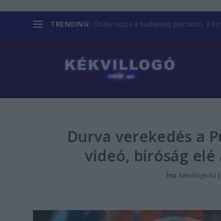
TRENDING:
Óriási razzia a budapesti piacokon, a kofá
Durva verekedés a P
videó, bíróság elé 
Írta:
Kékvillogo.hu