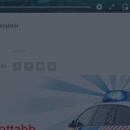
deójából
ÁS: