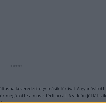
áltásba keveredett egy másik férfival. A gyanúsított
ör megütötte a másik férfi arcát. A videón jól látszik
k.