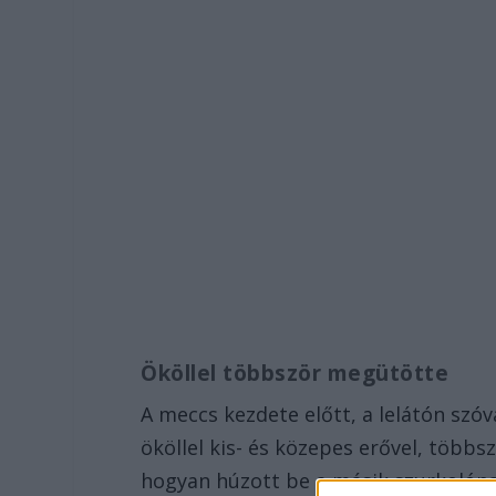
Ököllel többször megütötte
A meccs kezdete előtt, a lelátón szóv
ököllel kis- és közepes erővel, többsz
hogyan húzott be a másik szurkolóna