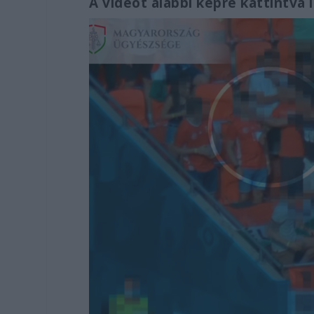
A videót alábbi képre kattintva