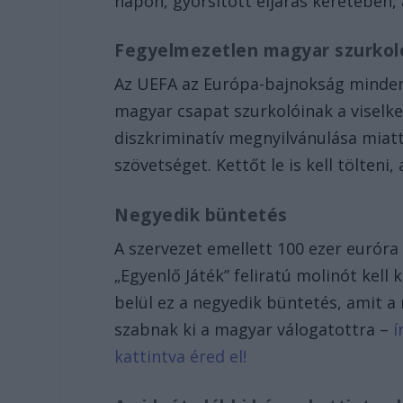
napon, gyorsított eljárás keretében, a
Fegyelmezetlen magyar szurkol
Az UEFA az Európa-bajnokság minden 
magyar csapat szurkolóinak a viselk
diszkriminatív megnyilvánulása mia
szövetséget. Kettőt le is kell tölteni
Negyedik büntetés
A szervezet emellett 100 ezer eurór
„Egyenlő Játék” feliratú molinót kell
belül ez a negyedik büntetés, amit a
szabnak ki a magyar válogatottra –
í
kattintva éred el!