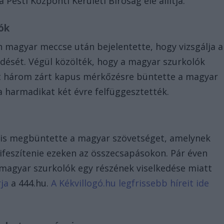
 Pesti Központi Kerületi Bíróság elé állítja.
ók
magyar meccse után bejelentette, hogy vizsgálja a
edését. Végül közölték, hogy a magyar szurkolók
tt három zárt kapus mérkőzésre büntette a magyar
, a harmadikat két évre felfüggesztették.
a is megbüntette a magyar szövetséget, amelynek
 kifeszítenie ezeken az összecsapásokon. Pár éven
 magyar szurkolók egy részének viselkedése miatt
rja
a 444.hu.
A Kékvillogó.hu legfrissebb híreit ide