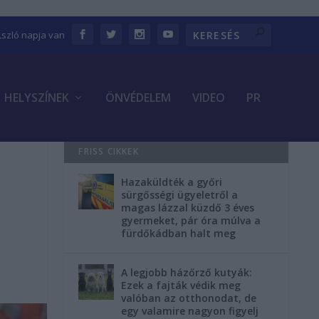
Lszló napja van
HELYSZÍNEK
ÖNVÉDELEM
VIDEO
PR
FRISS CIKKEK
Hazaküldték a győri
sürgősségi ügyeletről a
magas lázzal küzdő 3 éves
gyermeket, pár óra múlva a
fürdőkádban halt meg
A legjobb házőrző kutyák:
Ezek a fajták védik meg
valóban az otthonodat, de
egy valamire nagyon figyelj