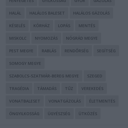
FENYEGETÉS
GYILKOSSÁG
GYŐR
GÁZOLÁS
HALÁL
HALÁLOS BALESET
HALÁLOS GÁZOLÁS
KÉSELÉS
KÓRHÁZ
LOPÁS
MENTÉS
MISKOLC
NYOMOZÁS
NÓGRÁD MEGYE
PEST MEGYE
RABLÁS
RENDŐRSÉG
SEGÍTSÉG
SOMOGY MEGYE
SZABOLCS-SZATMÁR-BEREG MEGYE
SZEGED
TRAGÉDIA
TÁMADÁS
TŰZ
VEREKEDÉS
VONATBALESET
VONATGÁZOLÁS
ÉLETMENTÉS
ÖNGYILKOSSÁG
ÜGYÉSZSÉG
ÜTKÖZÉS