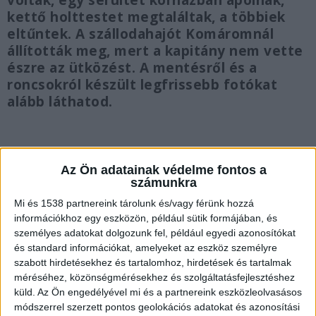
voltak, egy sérültet kórházban ápolnak,
kettő holttestet megtaláltak, a többiek
eltűntek. A szállodahajót Komáromnál
állították meg, mert a kapitány nem vette
észre az ütközést. A mentésről és a
roncsokról készült legfrissebb fotókat
alább láthatod.
Az Ön adatainak védelme fontos a
Mentőbúvár keresi az áldozatokat
számunkra
Mi és 1538 partnereink tárolunk és/vagy férünk hozzá
információkhoz egy eszközön, például sütik formájában, és
személyes adatokat dolgozunk fel, például egyedi azonosítókat
és standard információkat, amelyeket az eszköz személyre
szabott hirdetésekhez és tartalomhoz, hirdetések és tartalmak
méréséhez, közönségmérésekhez és szolgáltatásfejlesztéshez
küld.
Az Ön engedélyével mi és a partnereink eszközleolvasásos
módszerrel szerzett pontos geolokációs adatokat és azonosítási