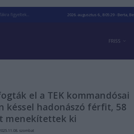
kra figyeltek...
2026. augusztus 6., 8:05:30
- Berta, B
FRISS
 fogták el a TEK kommandósai
 késsel hadonászó férfit, 58
t menekítettek ki
2025.11.08. szombat