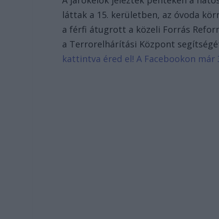
A járókelők jelezték pénteken a hat
láttak a 15. kerületben, az óvoda kör
a férfi átugrott a közeli Forrás Ref
a Terrorelhárítási Központ segítség
kattintva éred el! A Facebookon már 