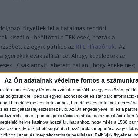
olgozói figyeltek fel a hatalmas rendőri
ek kiszállni, beöltözni a TEK-esek, hozták a
rzsébet, az egyik patikus az
RTL Híradónak
. Az
 a gyerekek evakuálásához. Ahogy közeledtek az
mesek. „Csak annyit lehetett hallani, hogy énekelnek;
 az óvónénik a kicsiket” – idézte fel a patikus.
Az Ön adatainak védelme fontos a számunkr
nk tárolunk és/vagy férünk hozzá információkhoz egy eszközön, példáu
t dolgozunk fel, például egyedi azonosítókat és standard információk
abott hirdetésekhez és tartalomhoz, hirdetések és tartalmak méréséhe
és szolgáltatásfejlesztéshez küld.
Az Ön engedélyével mi és a partne
yerekeket
dszerrel szerzett pontos geolokációs adatokat és azonosítási informác
lakon keresztül menekítették ki. Volt olyan gyerkőc,
megfelelő helyre kattintva hozzájárulhat ahhoz, hogy mi és a 1538 partne
 végezzünk. Másik lehetőségként a hozzájárulás megadása vagy elutasí
 ébresztették fel őket.„Ott annál az ablaknál, az
iókhoz juthat, és megváltoztathatja beállításait.
Felhívjuk figyelmét, 