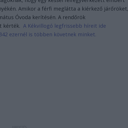
óságoknak, hogy egy késsel felfegyverkezett embert
nyékén. Amikor a férfi meglátta a kiérkező járőröket
ormátus Óvoda kerítésén. A rendőrök
ét kérték.
A Kékvillogó legfrissebb híreit ide
342 ezernél is többen követnek minket.