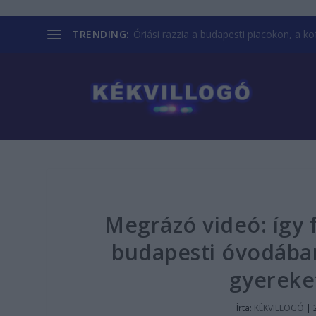
TRENDING:
Óriási razzia a budapesti piacokon, a kofá
Megrázó videó: így
budapesti óvodában
gyereke
Írta:
KÉKVILLOGÓ
|