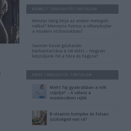
KIEMELT TÁMOGATÓI TARTALOM
Mennyi ideig bírja az ember melegvíz
nélkül? Mennyire fontos a villanybojler
a modern otthonokban?
Saunier Duval gázkazán
karbantartása a tél előtt – Hogyan
készüljünk fel a hóra és fagyra?
i
FRISS TÁMOGATÓI TARTALOM
Miért fáj gyakrabban a nők
csípője? – A válasz a
medencében rejlik
B-vitamin komplex és folsav:
szükséged van rá?