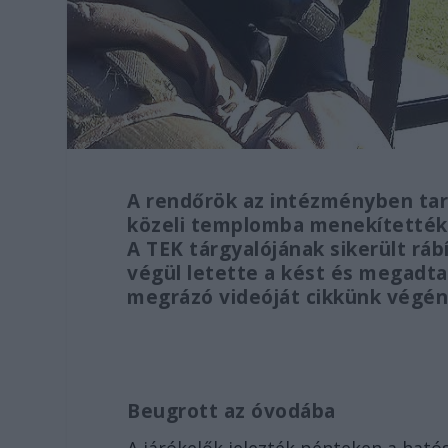
A rendőrök az intézményben tar
közeli templomba menekítették 
A TEK tárgyalójának sikerült ráb
végül letette a kést és megadt
megrázó videóját cikkünk végé
Beugrott az óvodába