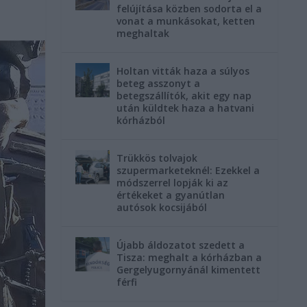
felújítása közben sodorta el a
vonat a munkásokat, ketten
meghaltak
Holtan vitták haza a súlyos
beteg asszonyt a
betegszállítók, akit egy nap
után küldtek haza a hatvani
kórházból
Trükkös tolvajok
szupermarketeknél: Ezekkel a
módszerrel lopják ki az
értékeket a gyanútlan
autósok kocsijából
Újabb áldozatot szedett a
Tisza: meghalt a kórházban a
Gergelyugornyánál kimentett
férfi