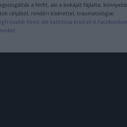
izsgálták a férfit, aki a bokáját fájlalta, könnyeb
tok céljából, rendőri kísérettel, traumatológiai
egfrissebb híreit ide kattintva éred el! A Facebooko
minket.