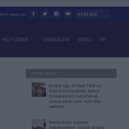
ettina napja van
HELYSZÍNEK
ÖNVÉDELEM
VIDEO
PR
FRISS CIKKEK
Eltűnt egy 21 éves férfi az
Ozora Fesztiválról, Bence
összeveszett barátjával,
azóta senki nem tud róla
semmit
Munkahelyi baleset
Debrecenben: Vasúti átjáró