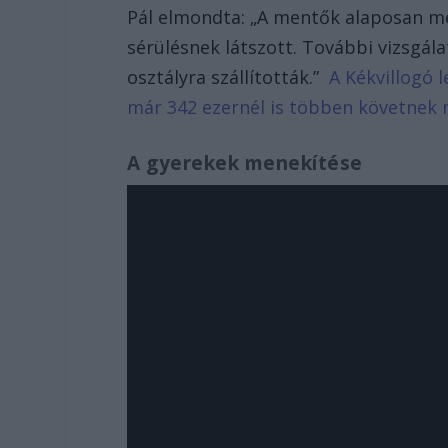
Pál elmondta: „A mentők alaposan megv
sérülésnek látszott. További vizsgála
osztályra szállították.”
A Kékvillogó l
már 342 ezernél is többen követnek 
A gyerekek menekítése