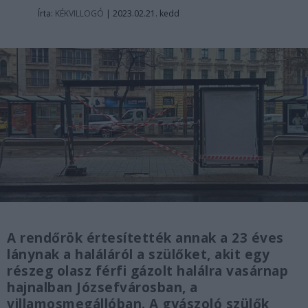
Írta:
KÉKVILLOGÓ
|
2023.02.21. kedd
A rendőrök értesítették annak a 23 éves
lánynak a haláláról a szülőket, akit egy
részeg olasz férfi gázolt halálra vasárnap
hajnalban Józsefvárosban, a
villamosmegállóban. A gyászoló szülők