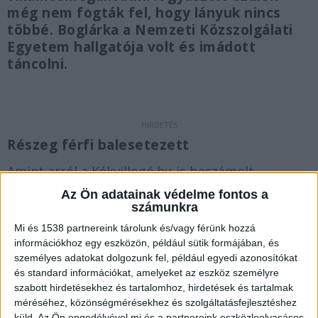
még nem fogták fel, hogy lányuk nincs
többé. Boglárka a Nemzeti Közszolgálati
Egyetem hallgatója volt és imádott
táncolni.
Részeg férfi balesetezett
Amint arról a Kékvillogó.hu is beszámolt,
borzalmas tragédia történt vasárnap hajnalban
Az Ön adatainak védelme fontos a
számunkra
Budapesten. A József körúti villamosmegállóba
Mi és 1538 partnereink tárolunk és/vagy férünk hozzá
csapódott egy autó, amelyet egy részeg olasz
információkhoz egy eszközön, például sütik formájában, és
férfi vezetett.
A Kékvillogó.hu legfrissebb híreit
személyes adatokat dolgozunk fel, például egyedi azonosítókat
és standard információkat, amelyeket az eszköz személyre
ide kattintva éred el.
szabott hirdetésekhez és tartalomhoz, hirdetések és tartalmak
méréséhez, közönségmérésekhez és szolgáltatásfejlesztéshez
küld.
Az Ön engedélyével mi és a partnereink eszközleolvasásos