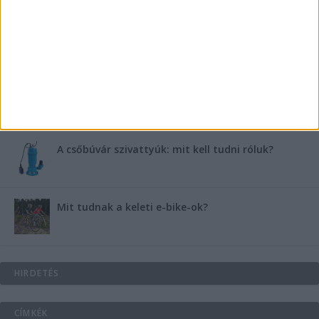
B-vitamin komplex és folsav: szükséged van rá?
Energiát függetlenül: szigetüzemű megoldások
A csőbúvár szivattyúk: mit kell tudni róluk?
Mit tudnak a keleti e-bike-ok?
HIRDETÉS
CÍMKÉK