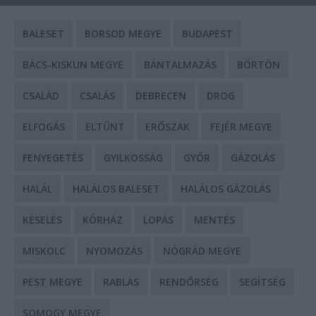
BALESET
BORSOD MEGYE
BUDAPEST
BÁCS-KISKUN MEGYE
BÁNTALMAZÁS
BÖRTÖN
CSALÁD
CSALÁS
DEBRECEN
DROG
ELFOGÁS
ELTŰNT
ERŐSZAK
FEJÉR MEGYE
FENYEGETÉS
GYILKOSSÁG
GYŐR
GÁZOLÁS
HALÁL
HALÁLOS BALESET
HALÁLOS GÁZOLÁS
KÉSELÉS
KÓRHÁZ
LOPÁS
MENTÉS
MISKOLC
NYOMOZÁS
NÓGRÁD MEGYE
PEST MEGYE
RABLÁS
RENDŐRSÉG
SEGÍTSÉG
SOMOGY MEGYE