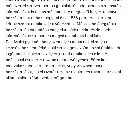
módszerrel szerzett pontos geolokációs adatokat és azonosítási
információkat is felhasználhatunk. A megfelelő helyre kattintva
hozzájárulhat ahhoz, hogy mi és a 1538 partnereink a fent
leírtak szerint adatkezelést végezzünk. Másik lehetőségként a
hozzájárulás megadása vagy elutasítása előtt részletesebb
információkhoz juthat, és megváltoztathatja beállításait.
Felhívjuk figyelmét, hogy személyes adatainak bizonyos
kezeléséhez nem feltétlenül szükséges az Ön hozzájárulása, de
jogában áll tiltakozni az ilyen jellegű adatkezelés ellen. A
beállításai csak erre a weboldalra érvényesek. Bármikor
megváltoztathatja a preferenciáit, vagy visszavonhatja
hozzájárulását, ha visszatér erre az oldalra, és rákattint az oldal
alján található "Adatvédelem" gombra.
Szörnyethalt a lány
A BudaPestkörnyeke.hu helyszínen tartózkodó
tudósítója szerint a jármű a Corvin-negyed felől
érkezett, majd letért az útról, és a megállóba