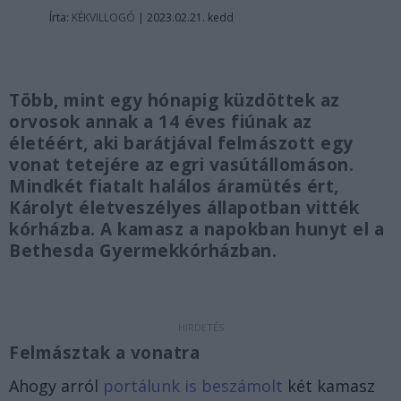
Írta:
KÉKVILLOGÓ
|
2023.02.21. kedd
Több, mint egy hónapig küzdöttek az
orvosok annak a 14 éves fiúnak az
életéért, aki barátjával felmászott egy
vonat tetejére az egri vasútállomáson.
Mindkét fiatalt halálos áramütés ért,
Károlyt életveszélyes állapotban vitték
kórházba. A kamasz a napokban hunyt el a
Bethesda Gyermekkórházban.
Felmásztak a vonatra
Ahogy arról
portálunk is beszámolt
két kamasz