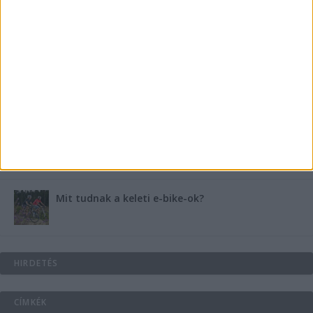
B-vitamin komplex és folsav: szükséged van rá?
Energiát függetlenül: szigetüzemű megoldások
A csőbúvár szivattyúk: mit kell tudni róluk?
Mit tudnak a keleti e-bike-ok?
HIRDETÉS
CÍMKÉK