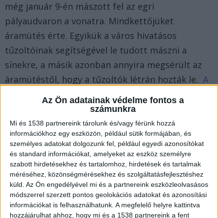
még január 9-én mászott fel az egri
pályaudvaron a vonatra. Mindkettőjüket
áramütés érte. Egyikük a város hivatásos
tűzoltóinak segítségével le tudott mászni a
sínekre, a másik azonban annyira megsérült az
áramütéstől, hogy a tűzoltók létrán hozták le.
A
Kékvillogó.hu legfrissebb híreit ide kattintva éred
Az Ön adatainak védelme fontos a
el!
számunkra
Mi és 1538 partnereink tárolunk és/vagy férünk hozzá
információkhoz egy eszközön, például sütik formájában, és
személyes adatokat dolgozunk fel, például egyedi azonosítókat
és standard információkat, amelyeket az eszköz személyre
szabott hirdetésekhez és tartalomhoz, hirdetések és tartalmak
méréséhez, közönségmérésekhez és szolgáltatásfejlesztéshez
küld.
Az Ön engedélyével mi és a partnereink eszközleolvasásos
módszerrel szerzett pontos geolokációs adatokat és azonosítási
információkat is felhasználhatunk. A megfelelő helyre kattintva
hozzájárulhat ahhoz, hogy mi és a 1538 partnereink a fent