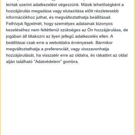
leírtak szerint adatkezelést végezzünk. Másik lehetőségként a
hozzájárulás megadása vagy elutasítása előtt részletesebb
információkhoz juthat, és megváltoztathatja beállításait.
Felhívjuk figyelmét, hogy személyes adatainak bizonyos
kezeléséhez nem feltétlenül szükséges az Ön hozzájárulása, de
jogában áll tiltakozni az ilyen jellegű adatkezelés ellen. A
beállításai csak erre a weboldalra érvényesek. Bármikor
Testének nagy része megégett
megváltoztathatja a preferenciáit, vagy visszavonhatja
hozzájárulását, ha visszatér erre az oldalra, és rákattint az oldal
A mentők ezután a két fút kórházba vitték. Az
alján található "Adatvédelem" gombra.
egyikük enyhébb áramütést szenvedett, a 14
éves Károly azonban életveszélyes állapotba
került, testének 80%-án megégett. A fiatalok
állítólag egy felnőtt, 50 éves férfi társaságában
jártak a pályaudvaron, eredetileg bulizni
indultak.