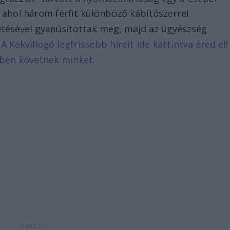
, ahol három férfit különböző kábítószerrel
tésével gyanúsítottak meg, majd az ügyészség
.
A Kékvillogó legfrissebb híreit ide kattintva éred el!
bben követnek minket.