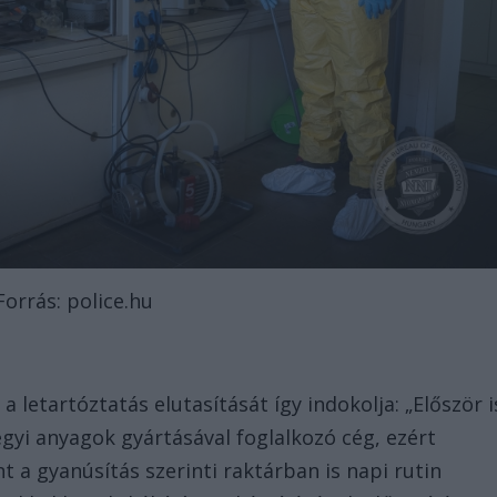
Forrás: police.hu
 letartóztatás elutasítását így indokolja: „Először i
vegyi anyagok gyártásával foglalkozó cég, ezért
 a gyanúsítás szerinti raktárban is napi rutin