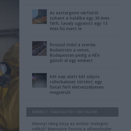
Az esztergomi várfalról
zuhant a halálba egy 30 éves
férfi, tavaly ugyanitt egy 13
éves fiú esett le
Rosszul indul a szerda:
Budaörsön a vonat,
Budapesten pedig a HÉV
gázolt el egy embert
Két nap alatt két súlyos
rollerbaleset történt: egy
fiatal férfi életveszélyesen
megsérült
KIEMELT TÁMOGATÓI TARTALOM
Mennyi ideig bírja az ember melegvíz
nélkül? Mennyire fontos a villanybojler