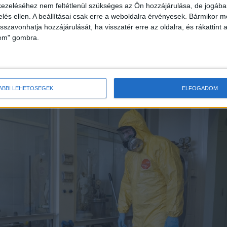
g, több mint 100 kg mennyiség került rendőrkézre,
ezeléséhez nem feltétlenül szükséges az Ön hozzájárulása, de jogában 
lió forint – közölte Horváth László, a kábítószer-
zelés ellen. A beállításai csak erre a weboldalra érvényesek. Bármikor m
isszavonhatja hozzájárulását, ha visszatér erre az oldalra, és rákattint a
s kormánybiztos, aki szerint ipari mennyiségben,
lem" gombra.
lt vegyészek keverték a mérgeket.
ÁBBI LEHETŐSÉGEK
ELFOGADOM