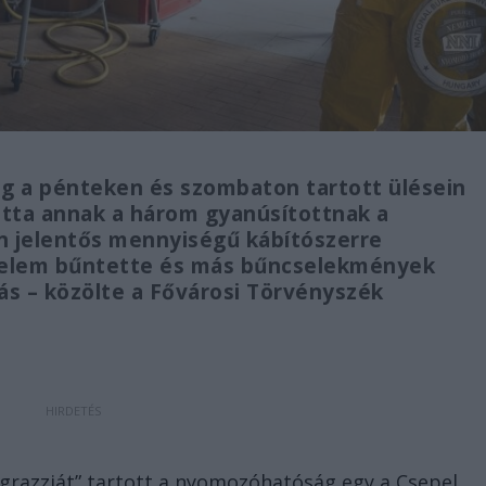
ág a pénteken és szombaton tartott ülésein
otta annak a három gyanúsítottnak a
en jelentős mennyiségű kábítószerre
delem bűntette és más bűncselekmények
ás – közölte a Fővárosi Törvényszék
grazziát” tartott a nyomozóhatóság egy a Csepel