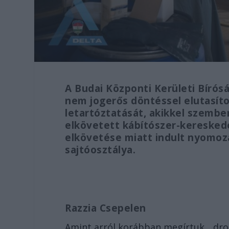
A Budai Központi Kerületi Bírós
nem jogerős döntéssel elutasít
letartóztatását, akikkel szemb
elkövetett kábítószer-kereske
elkövetése miatt indult nyomoz
sajtóosztálya.
Razzia Csepelen
Amint arról korábban megírtuk, „dro