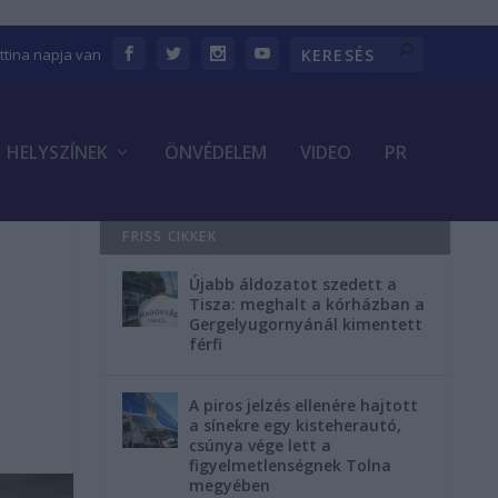
ettina napja van
HELYSZÍNEK
ÖNVÉDELEM
VIDEO
PR
FRISS CIKKEK
Újabb áldozatot szedett a
Tisza: meghalt a kórházban a
Gergelyugornyánál kimentett
férfi
A piros jelzés ellenére hajtott
a sínekre egy kisteherautó,
csúnya vége lett a
figyelmetlenségnek Tolna
megyében