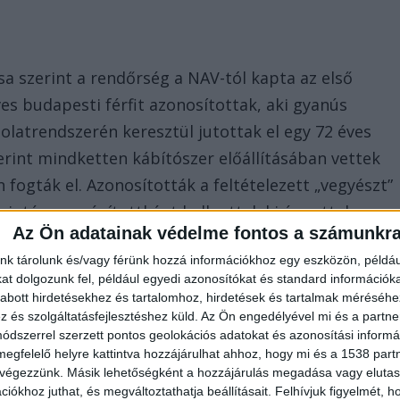
 szerint a rendőrség a NAV-tól kapta az első
es budapesti férfit azonosítottak, aki gyanús
latrendszerén keresztül jutottak el egy 72 éves
erint mindketten kábítószer előállításában vettek
én fogták el. Azonosították a feltételezett „vegyészt”
 szintén gyanúsítottként hallgattak ki és vettek
Az Ön adatainak védelme fontos a számunkr
nk tárolunk és/vagy férünk hozzá információkhoz egy eszközön, példáu
t dolgozunk fel, például egyedi azonosítókat és standard információk
abott hirdetésekhez és tartalomhoz, hirdetések és tartalmak méréséhe
és szolgáltatásfejlesztéshez küld.
Az Ön engedélyével mi és a partne
dszerrel szerzett pontos geolokációs adatokat és azonosítási informác
megfelelő helyre kattintva hozzájárulhat ahhoz, hogy mi és a 1538 partne
 végezzünk. Másik lehetőségként a hozzájárulás megadása vagy elutasí
m foglaltak le kristály nevű kábítószert: a volt
iókhoz juthat, és megváltoztathatja beállításait.
Felhívjuk figyelmét, 