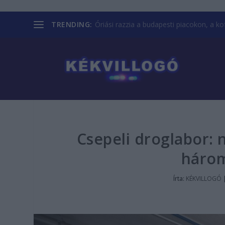
TRENDING:
Óriási razzia a budapesti piacokon, a kofá
Csepeli droglabor: 
három
Írta:
KÉKVILLOGÓ