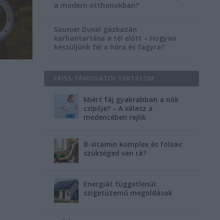
a modern otthonokban?
Saunier Duval gázkazán
karbantartása a tél előtt – Hogyan
készüljünk fel a hóra és fagyra?
FRISS TÁMOGATÓI TARTALOM
Miért fáj gyakrabban a nők
csípője? – A válasz a
medencében rejlik
B-vitamin komplex és folsav:
szükséged van rá?
Energiát függetlenül:
szigetüzemű megoldások