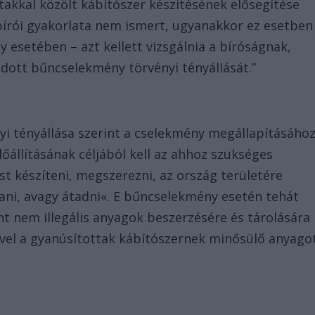
takkal közölt kábítószer készítésének elősegítése
írói gyakorlata nem ismert, ugyanakkor ez esetben
esetében – azt kellett vizsgálnia a bíróságnak,
 adott bűncselekmény törvényi tényállását.”
i tényállása szerint a cselekmény megállapításáho
őállításának céljából kell az ahhoz szükséges
st készíteni, megszerezni, az ország területére
ítani, avagy átadni«. E bűncselekmény esetén tehát
nt nem illegális anyagok beszerzésére és tárolására
ével a gyanúsítottak kábítószernek minősülő anyago