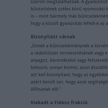
szerint megtalálhatóak. A gyanúsítot
bűntettének széles körű nyomozási b
is – mint bármely más bűncselekmény 
hogy a közölt gyanúsítás lefedi-e az
Bizonyítást várnak
„Ennek a bűncselekménynek a törvény
a »kábítószer termesztésének vagy el
anyagot, berendezést vagy felszerelé
behozni, onnan kivinni, azon átszáll
azt kell bizonyítani, hogy az egyébké
azért került sor, hogy azok segítség
állítsanak elő.”
Kiakadt a Fidesz frakció