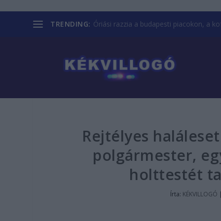
TRENDING:
Óriási razzia a budapesti piacokon, a kofá
Rejtélyes halálese
polgármester, eg
holttestét t
Írta:
KÉKVILLOGÓ