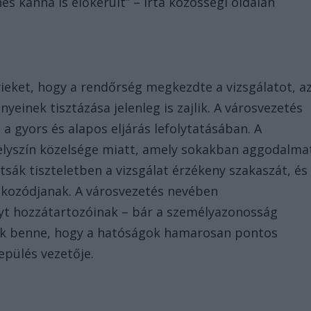
es kanna is előkerült” – írta közösségi oldalán
yieket, hogy a rendőrség megkezdte a vizsgálatot, a
yeinek tisztázása jelenleg is zajlik. A városvezetés
 gyors és alapos eljárás lefolytatásában. A
elyszín közelsége miatt, amely sokakban aggodalma
tsák tiszteletben a vizsgálat érzékeny szakaszát, és
jékozódjanak. A városvezetés nevében
yt hozzátartozóinak – bár a személyazonosság
unk benne, hogy a hatóságok hamarosan pontos
lepülés vezetője.