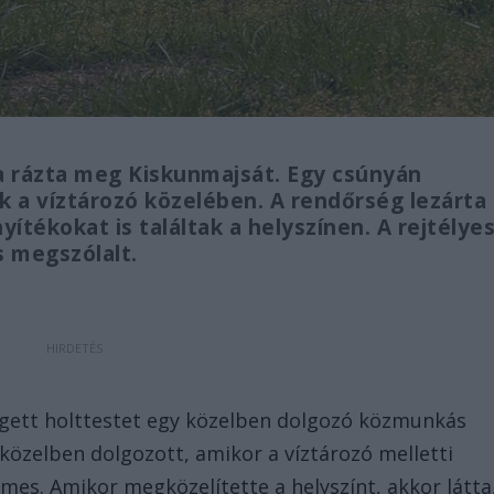
a rázta meg Kiskunmajsát. Egy csúnyán
 a víztározó közelében. A rendőrség lezárta
yítékokat is találtak a helyszínen. A rejtélye
s megszólalt.
ő
égett holttestet egy közelben dolgozó közmunkás
 közelben dolgozott, amikor a víztározó melletti
lmes. Amikor megközelítette a helyszínt, akkor látta