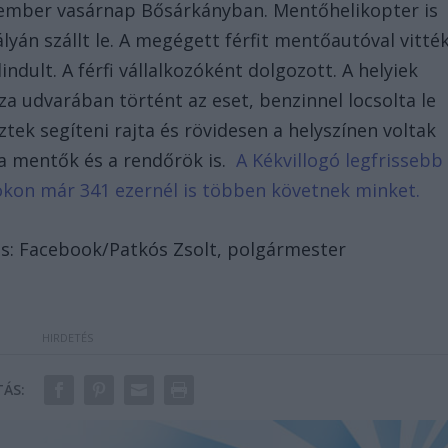
 ember vasárnap Bősárkányban. Mentőhelikopter is
ályán szállt le. A megégett férfit mentőautóval vitté
indult. A férfi vállalkozóként dolgozott. A helyiek
za udvarában történt az eset, benzinnel locsolta le
tek segíteni rajta és rövidesen a helyszínen voltak
 a mentők és a rendőrök is.
A Kékvillogó legfrissebb
bookon már 341 ezernél is többen követnek minket.
rás: Facebook/Patkós Zsolt, polgármester
ÁS: