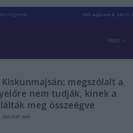
kra figyeltek...
2026. augusztus 8., 3:43:13
- 
FRISS
t Kiskunmajsán: megszólalt a
yelőre nem tudják, kinek a
alálták meg összeégve
|
2025.04.07. hétfő