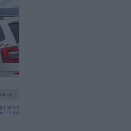
etkező
ság a három
anúsítottat