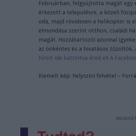
Februárban, felgyújtotta magát egy
érkezett a településre, a közeli focip
oda, majd rövidesen a helikopter is el
elmondása szerint otthon, családi há
magát. Hozzátartozói azonnal igyekez
az önkéntes és a hivatásos tűzoltók,
híreit ide kattintva éred el! A Face
Kiemelt kép: helyszíni felvétel – For
MEGOSZT