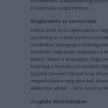
történhetett. A helyszínen egy benzin
Kiskunmajsa polgármestere.
Megkezdték az azonosítást
Patkós Zsolt arról tájékoztatta a hel
azonosítás és a halál pontos körülmén
mindenben támogatja a hatóságokat a
történtek megrázóak, különösen a h
keltett. Kérem a lakosságot, hogy tar
kizárólag a hivatalos forrásokból tá
együttérzésemet fejezem ki az elhun
megerősítésére még várni kell, bíz
válaszokat adnak” – zárta sorait a te
Tragédia Bősárkányban