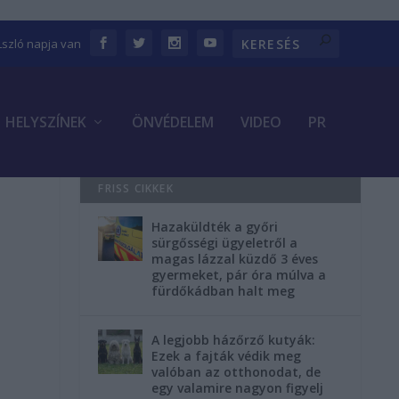
Lszló napja van
HELYSZÍNEK
ÖNVÉDELEM
VIDEO
PR
FRISS CIKKEK
Hazaküldték a győri
sürgősségi ügyeletről a
magas lázzal küzdő 3 éves
gyermeket, pár óra múlva a
fürdőkádban halt meg
A legjobb házőrző kutyák:
Ezek a fajták védik meg
valóban az otthonodat, de
egy valamire nagyon figyelj