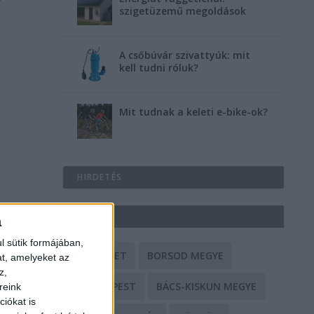
szigetüzemű megoldások
A csőbúvár szivattyúk: mit
kell tudni róluk?
Mit tudnak a keleti e-bike-ok?
HIRDETÉS
CÍMKÉK
a
l sütik formájában,
BALESET
BORSOD MEGYE
at, amelyeket az
z,
BUDAPEST
BÁCS-KISKUN MEGYE
reink
iókat is