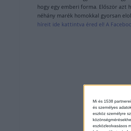
hogy egy emberi forma. Először azt h
néhány marék homokkal gyorsan elolt
híreit ide kattintva éred el! A Face
Mi és 1538 partnerei
és személyes adatoka
eszköz személyre sz
közönségmérésekhez 
eszközleolvasásos mó