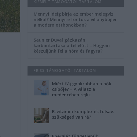
KIEMELT TÁMOGATÓI TARTALOM
Mennyi ideig bírja az ember melegvíz
nélkül? Mennyire fontos a villanybojler
a modern otthonokban?
Saunier Duval gázkazán
karbantartása a tél előtt – Hogyan
készüljünk fel a hóra és fagyra?
s
FRISS TÁMOGATÓI TARTALOM
Miért fáj gyakrabban a nők
csípője? – A válasz a
medencében rejlik
B-vitamin komplex és folsav:
szükséged van rá?
,
Energiát függetlenül: