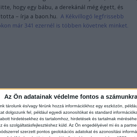
itte, hogy egy bábu, a derekánál még égett, és
otta – írja a baon.hu.
A Kékvillogó legfrissebb
bookon már 341 ezernél is többen követnek minket.
Az Ön adatainak védelme fontos a számunkr
nk tárolunk és/vagy férünk hozzá információkhoz egy eszközön, példáu
t dolgozunk fel, például egyedi azonosítókat és standard információk
abott hirdetésekhez és tartalomhoz, hirdetések és tartalmak méréséhe
és szolgáltatásfejlesztéshez küld.
Az Ön engedélyével mi és a partne
dszerrel szerzett pontos geolokációs adatokat és azonosítási informác