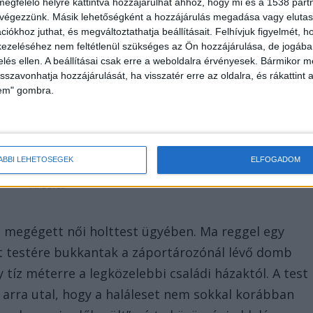
megfelelő helyre kattintva hozzájárulhat ahhoz, hogy mi és a 1538 partne
 végezzünk. Másik lehetőségként a hozzájárulás megadása vagy elutasí
iókhoz juthat, és megváltoztathatja beállításait.
Felhívjuk figyelmét, 
onnal hívták a 112-es segélyhívót. A helyszínen, a tes
ezeléséhez nem feltétlenül szükséges az Ön hozzájárulása, de jogában 
 egy műanyag palackot is találtak, amelyből
zelés ellen. A beállításai csak erre a weboldalra érvényesek. Bármikor m
isszavonhatja hozzájárulását, ha visszatér erre az oldalra, és rákattint a
megyei Rendőr-főkapitányság megerősítette, hogy a
lem" gombra.
ül kaptak bejelentést a reggeli órákban. A rendőrség
setet.
ÁBBI LEHETŐSÉGEK
ELFOGADOM
t megégett női holttest ügyében. Ma reggel egy
t testére bukkantak a záportározónál lévő domb
tíz méterre a legközelebbi családi házaktól. A test
i arra utal, hogy a haláleset nem sokkal korábban