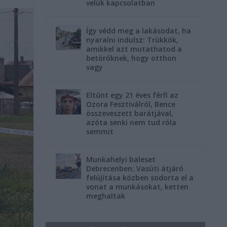
velük kapcsolatban
Így védd meg a lakásodat, ha
nyaralni indulsz: Trükkök,
amikkel azt mutathatod a
betörőknek, hogy otthon
vagy
Eltűnt egy 21 éves férfi az
Ozora Fesztiválról, Bence
összeveszett barátjával,
azóta senki nem tud róla
semmit
Munkahelyi baleset
Debrecenben: Vasúti átjáró
felújítása közben sodorta el a
vonat a munkásokat, ketten
meghaltak