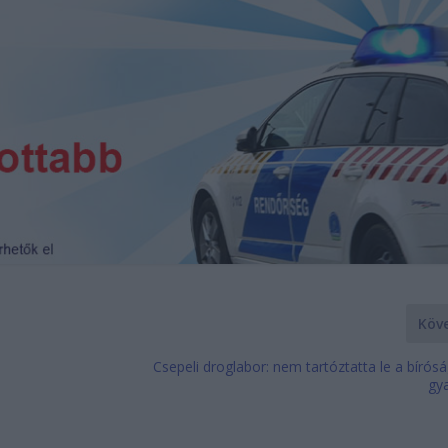
Köv
Csepeli droglabor: nem tartóztatta le a bíró
gy