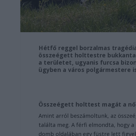
Hétfő reggel borzalmas tragédi
összeégett holttestre bukkantak
a területet, ugyanis furcsa bizon
ügyben a város polgármestere i
Összeégett holttest magát a n
Amint arról beszámoltunk, az össze
találta meg. A férfi elmondta, hogy a
domb oldalában egy füstre lett figye