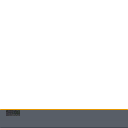
FRISS TÁMOGATÓI TARTALOM
Miért fáj gyakrabban a nők csípője? – A válasz a
medencében rejlik
B-vitamin komplex és folsav: szükséged van rá?
Energiát függetlenül: szigetüzemű megoldások
A csőbúvár szivattyúk: mit kell tudni róluk?
Mit tudnak a keleti e-bike-ok?