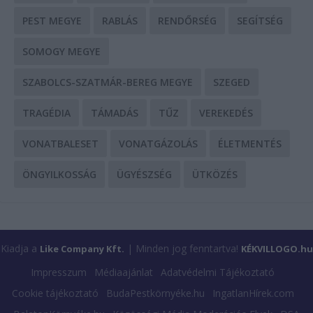
PEST MEGYE
RABLÁS
RENDŐRSÉG
SEGÍTSÉG
SOMOGY MEGYE
SZABOLCS-SZATMÁR-BEREG MEGYE
SZEGED
TRAGÉDIA
TÁMADÁS
TŰZ
VEREKEDÉS
VONATBALESET
VONATGÁZOLÁS
ÉLETMENTÉS
ÖNGYILKOSSÁG
ÜGYÉSZSÉG
ÜTKÖZÉS
Kiadja a
| Minden jog fenntartva!
Like Company Kft.
KÉKVILLOGO.hu
Impresszum
Médiaajánlat
Adatvédelmi Tájékoztató
Cookie tájékoztató
BudaPestkörnyéke.hu
IngatlanHírek.com