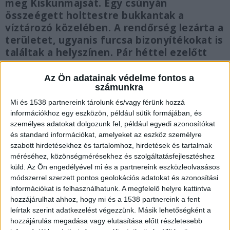
meg Kiskunmajsát. Egy csúnyán
összeégett holttestre bukkantak a
víztározó közelében. A rendőrség lezárta a
területet, ugyanis furcsa bizonyítékokat is
találtak a helyszínen. Pár héttel ezelőtt
egy vállalkozó gyújtotta fel magát saját
udvarán. Őt mentőhelikopterrel vitték
Az Ön adatainak védelme fontos a
számunkra
kórházba.
Mi és 1538 partnereink tárolunk és/vagy férünk hozzá
információkhoz egy eszközön, például sütik formájában, és
személyes adatokat dolgozunk fel, például egyedi azonosítókat
és standard információkat, amelyeket az eszköz személyre
szabott hirdetésekhez és tartalomhoz, hirdetések és tartalmak
Felgyújtotta magát a nő
méréséhez, közönségmérésekhez és szolgáltatásfejlesztéshez
A holttestet egy közelben dolgozó közmunkás
küld.
Az Ön engedélyével mi és a partnereink eszközleolvasásos
módszerrel szerzett pontos geolokációs adatokat és azonosítási
találta meg. A férfi elmondta, hogy a közelben
információkat is felhasználhatunk. A megfelelő helyre kattintva
dolgozott, amikor a víztározó melletti domb
hozzájárulhat ahhoz, hogy mi és a 1538 partnereink a fent
leírtak szerint adatkezelést végezzünk. Másik lehetőségként a
oldalában egy füstre lett figyelmes. Amikor
hozzájárulás megadása vagy elutasítása előtt részletesebb
megközelítette a helyszínt, akkor látta, hogy egy