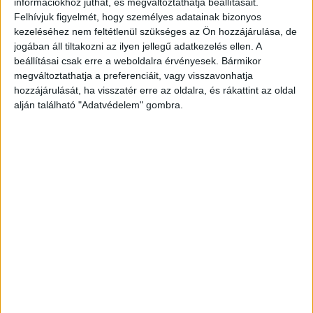
információkhoz juthat, és megváltoztathatja beállításait.
emberi forma. Először azt hitte, hogy egy bábu, a
Felhívjuk figyelmét, hogy személyes adatainak bizonyos
kezeléséhez nem feltétlenül szükséges az Ön hozzájárulása, de
derekánál még égett, és néhány marék homokkal
jogában áll tiltakozni az ilyen jellegű adatkezelés ellen. A
gyorsan eloltotta – írja a
baon.hu
.
A Kékvillogó
beállításai csak erre a weboldalra érvényesek. Bármikor
megváltoztathatja a preferenciáit, vagy visszavonhatja
legfrissebb híreit ide kattintva éred el! A
hozzájárulását, ha visszatér erre az oldalra, és rákattint az oldal
Facebookon már 341 ezernél is többen követnek
alján található "Adatvédelem" gombra.
minket.