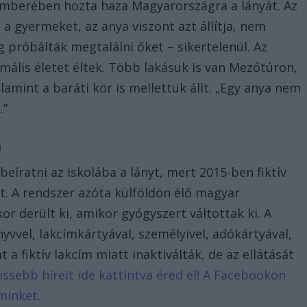
emberében hozta haza Magyarországra a lányát. Az
 a gyermeket, az anya viszont azt állítja, nem
ig próbálták megtalálni őket – sikertelenül. Az
ális életet éltek. Több lakásuk is van Mezőtúron,
alamint a baráti kör is mellettük állt. „Egy anya nem
.”
n
eíratni az iskolába a lányt, mert 2015-ben fiktív
lt. A rendszer azóta külföldön élő magyar
or derült ki, amikor gyógyszert váltottak ki. A
vel, lakcímkártyával, személyivel, adókártyával,
t a fiktív lakcím miatt inaktiválták, de az ellátását
rissebb híreit ide kattintva éred el! A Facebookon
minket.