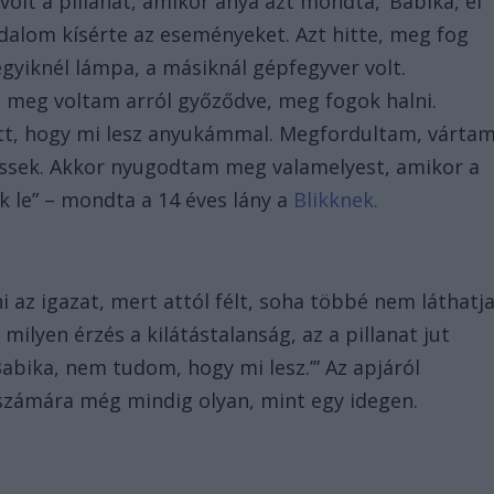
 volt a pillanat, amikor anya azt mondta, ‘Babika, el
odalom kísérte az eseményeket. Azt hitte, meg fog
 egyiknél lámpa, a másiknál gépfegyver volt.
 meg voltam arról győződve, meg fogok halni.
ott, hogy mi lesz anyukámmal. Megfordultam, várta
essek. Akkor nyugodtam meg valamelyest, amikor a
 le” – mondta a 14 éves lány a
Blikknek.
az igazat, mert attól félt, soha többé nem láthatj
milyen érzés a kilátástalanság, az a pillanat jut
bika, nem tudom, hogy mi lesz.’” Az apjáról
számára még mindig olyan, mint egy idegen.