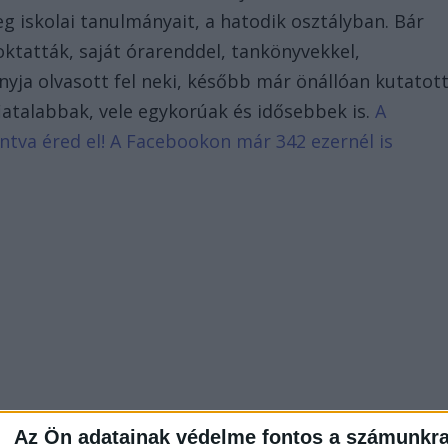
 iskolai tanulmányait, a hatodik osztályban. Bár
oktatták, saját órarenddel, tankönyvekkel,
yja olvasott fel neki, később már önállóan kutatot
, fiatalabbak, vele egykorúak és idősebbek is.
A
tintva éred el! A Facebookon már 342 ezernél is
Az Ön adatainak védelme fontos a számunkr