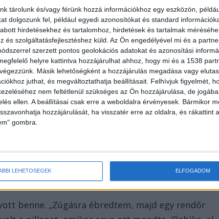
nk tárolunk és/vagy férünk hozzá információkhoz egy eszközön, példáu
t dolgozunk fel, például egyedi azonosítókat és standard információk
abott hirdetésekhez és tartalomhoz, hirdetések és tartalmak méréséhe
és szolgáltatásfejlesztéshez küld.
Az Ön engedélyével mi és a partne
dszerrel szerzett pontos geolokációs adatokat és azonosítási informác
megfelelő helyre kattintva hozzájárulhat ahhoz, hogy mi és a 1538 partne
illetve itt, a nagymamám lakásában töltöttük.
 végezzünk. Másik lehetőségként a hozzájárulás megadása vagy elutasí
iókhoz juthat, és megváltoztathatja beállításait.
Felhívjuk figyelmét, 
s volt.” Chantal korábban ügyvéd szeretett volna
ezeléséhez nem feltétlenül szükséges az Ön hozzájárulása, de jogában 
gyermekkereskedelemről szólt – úgy döntött,
zelés ellen. A beállításai csak erre a weboldalra érvényesek. Bármikor m
isztában volt a helyzetükkel, semmit sem titkoltak
isszavonhatja hozzájárulását, ha visszatér erre az oldalra, és rákattint a
lem" gombra.
ÁBBI LEHETŐSÉGEK
ELFOGADOM
yott benne. „Zúgásra ébredtem, majd egy rendőr