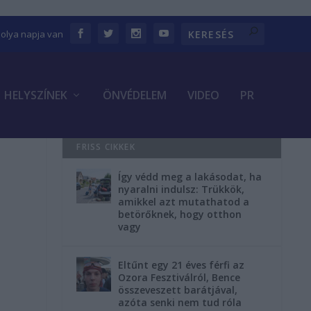
bolya napja van
HELYSZÍNEK
ÖNVÉDELEM
VIDEO
PR
FRISS CIKKEK
Így védd meg a lakásodat, ha
nyaralni indulsz: Trükkök,
amikkel azt mutathatod a
betörőknek, hogy otthon
vagy
Eltűnt egy 21 éves férfi az
Ozora Fesztiválról, Bence
összeveszett barátjával,
azóta senki nem tud róla