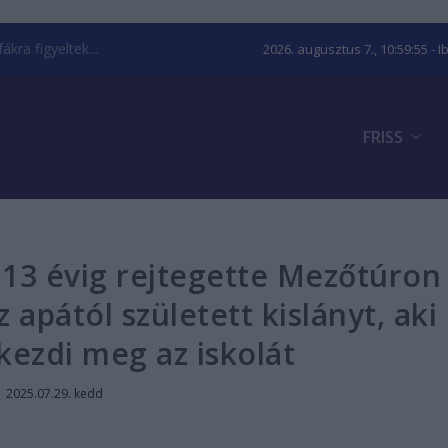
kra figyeltek...
2026. augusztus 7., 10:59:56
- I
FRISS
: 13 évig rejtegette Mezőtúron
 apától született kislányt, aki
kezdi meg az iskolát
|
2025.07.29. kedd