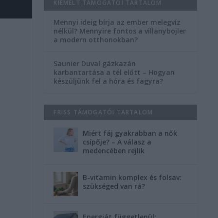
KIEMELT TÁMOGATÓI TARTALOM
Mennyi ideig bírja az ember melegvíz
nélkül? Mennyire fontos a villanybojler
a modern otthonokban?
Saunier Duval gázkazán
karbantartása a tél előtt – Hogyan
m
készüljünk fel a hóra és fagyra?
FRISS TÁMOGATÓI TARTALOM
Miért fáj gyakrabban a nők
csípője? – A válasz a
medencében rejlik
B-vitamin komplex és folsav:
szükséged van rá?
Energiát függetlenül: