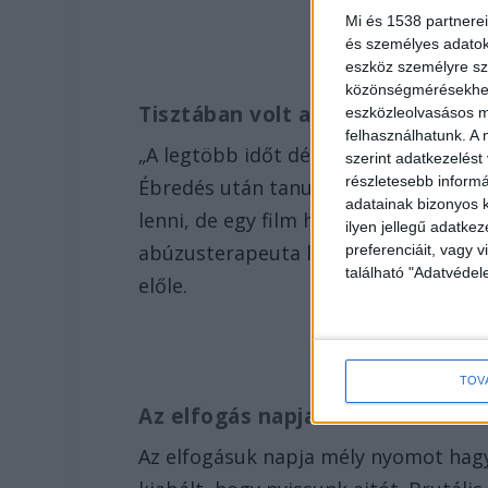
Mi és 1538 partnerei
és személyes adatoka
eszköz személyre sz
közönségmérésekhez 
Tisztában volt a helyzetével
eszközleolvasásos mó
felhasználhatunk. A 
„A legtöbb időt dédszüleim házában, 
szerint adatkezelést
részletesebb informác
Ébredés után tanultunk, órarendem i
adatainak bizonyos k
lenni, de egy film hatására – ami a 
ilyen jellegű adatke
abúzusterapeuta lenne. Azt mondja, t
preferenciáit, vagy v
található "Adatvéde
előle.
TOV
Az elfogás napja
Az elfogásuk napja mély nyomot hag