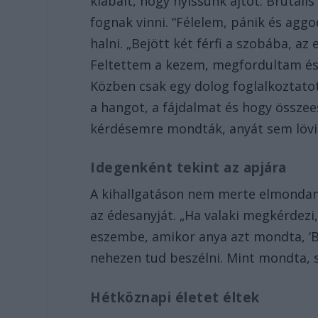
kiabált, hogy nyissunk ajtót. Brutális
fognak vinni. “Félelem, pánik és agg
halni. „Bejött két férfi a szobába, az
Feltettem a kezem, megfordultam és
Közben csak egy dolog foglalkoztat
a hangot, a fájdalmat és hogy össze
kérdésemre mondták, anyát sem lövik
Idegenként tekint az apjára
A kihallgatáson nem merte elmondani 
az édesanyját. „Ha valaki megkérdezi, 
eszembe, amikor anya azt mondta, ‘Ba
nehezen tud beszélni. Mint mondta, 
Hétköznapi életet éltek