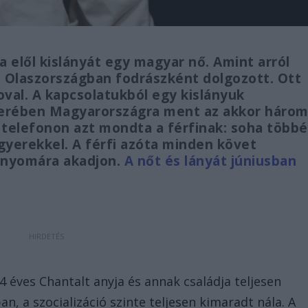
a elől kislányát egy magyar nő. Amint arról
 Olaszországban fodrászként dolgozott. Ott
val. A kapcsolatukból egy kislányuk
berében Magyarországra ment az akkor háro
 telefonon azt mondta a férfinak: soha többé
gyerekkel. A férfi azóta minden követ
nyomára akadjon.
A nőt és lányát júniusban
éves Chantalt anyja és annak családja teljesen
ban, a szocializáció szinte teljesen kimaradt nála. A