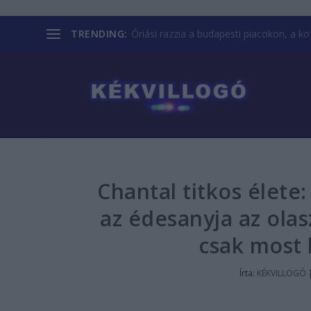
TRENDING:
Óriási razzia a budapesti piacokon, a kofá
Chantal titkos élete
az édesanyja az olasz
csak most 
Írta:
KÉKVILLOGÓ