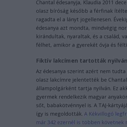
Chantal édesanyja, Klaudia 2011 dec
olasz bíróság később a férfinak ítélte
ragadta el a lányt jogellenesen. Évek
édesanya azt mondta, mindvégig norm
kirándultak, nyaraltak, és a család, v
félhet, amikor a gyerekét óvja és félti
Fiktív lakcímen tartották nyilvá
Az édesanya szerint azért nem tudta b
olasz lakcímre jelentették be Chanta
állampolgárként tartja nyilván. Ez akk
gyermek rendelkezik magyar anyakönyv
sőt, babakötvénnyel is. A TAJ-kártyájá
így is megoldották.
A Kékvillogó legf
már 342 ezernél is többen követnek 