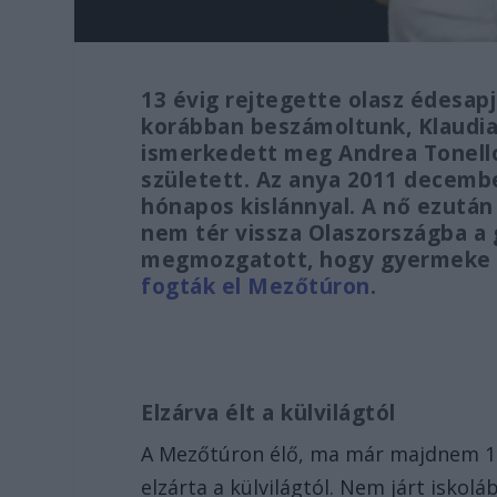
13 évig rejtegette olasz édesapj
korábban beszámoltunk, Klaudia
ismerkedett meg Andrea Tonello
született. Az anya 2011 decem
hónapos kislánnyal. A nő ezután
nem tér vissza Olaszországba a 
megmozgatott, hogy gyermeke 
fogták el Mezőtúron
.
Elzárva élt a külvilágtól
A Mezőtúron élő, ma már majdnem 14 
elzárta a külvilágtól. Nem járt iskolá