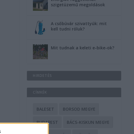
szigetüzemű megoldások
t
A csőbúvár szivattyúk: mit
kell tudni róluk?
Mit tudnak a keleti e-bike-ok?
HIRDETÉS
CÍMKÉK
BALESET
BORSOD MEGYE
BUDAPEST
BÁCS-KISKUN MEGYE
a