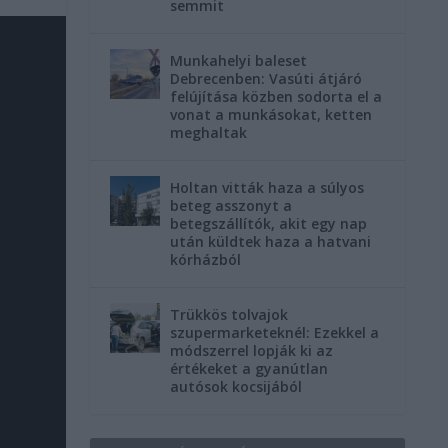
semmit
Munkahelyi baleset
Debrecenben: Vasúti átjáró
felújítása közben sodorta el a
vonat a munkásokat, ketten
meghaltak
Holtan vitták haza a súlyos
beteg asszonyt a
betegszállítók, akit egy nap
után küldtek haza a hatvani
kórházból
Trükkös tolvajok
szupermarketeknél: Ezekkel a
módszerrel lopják ki az
értékeket a gyanútlan
autósok kocsijából