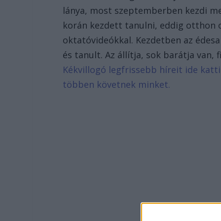
lánya, most szeptemberben kezdi meg
korán kezdett tanulni, eddig otthon 
oktatóvideókkal. Kezdetben az édesan
és tanult. Az állítja, sok barátja van
Kékvillogó legfrissebb híreit ide kat
többen követnek minket.