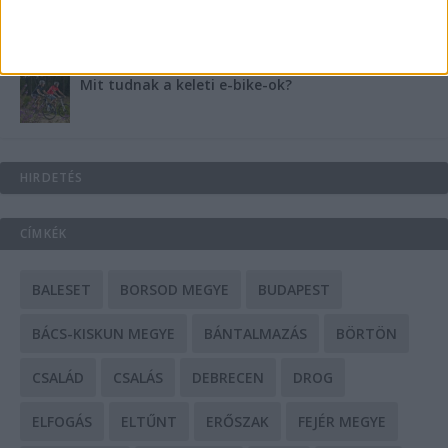
A csőbúvár szivattyúk: mit kell tudni róluk?
Mit tudnak a keleti e-bike-ok?
HIRDETÉS
CÍMKÉK
BALESET
BORSOD MEGYE
BUDAPEST
BÁCS-KISKUN MEGYE
BÁNTALMAZÁS
BÖRTÖN
CSALÁD
CSALÁS
DEBRECEN
DROG
ELFOGÁS
ELTŰNT
ERŐSZAK
FEJÉR MEGYE