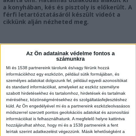
akarta ölni. Hatalmas dulakodás alakult ki
a konyhában, kés és pisztoly is előkerült. A
férfi letartóztatásáról készült videót a
cikkünk alján nézheted meg.
Az Ön adatainak védelme fontos a
Élettársak voltak
számunkra
Az elkövető férfi és a sértett nő korábban évekig
Mi és 1538 partnereink tárolunk és/vagy férünk hozzá
információkhoz egy eszközön, például sütik formájában, és
élettári kapcsolatban élt, amelyből két
személyes adatokat dolgozunk fel, például egyedi azonosítókat
gyermekük is született. Már a kapcsolatuk alatt
és standard információkat, amelyeket az eszköz személyre
szabott hirdetésekhez és tartalomhoz, hirdetések és tartalmak
is előfordult, hogy a férfi többször is
méréséhez, közönségmérésekhez és szolgáltatásfejlesztéshez
bántalmazta a nőt illetve vitáik során össze is
küld.
Az Ön engedélyével mi és a partnereink eszközleolvasásos
verekedtek.
A Kékvillogó legfrissebb híreit ide
módszerrel szerzett pontos geolokációs adatokat és azonosítási
információkat is felhasználhatunk. A megfelelő helyre kattintva
kattintva éred el! A Facebookon már 341 ezernél
hozzájárulhat ahhoz, hogy mi és a 1538 partnereink a fent
is többen követnek minket.
leírtak szerint adatkezelést végezzünk. Másik lehetőségként a