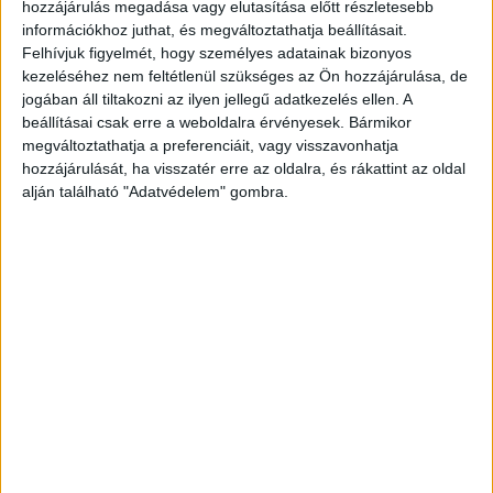
hozzájárulás megadása vagy elutasítása előtt részletesebb
információkhoz juthat, és megváltoztathatja beállításait.
Felhívjuk figyelmét, hogy személyes adatainak bizonyos
kezeléséhez nem feltétlenül szükséges az Ön hozzájárulása, de
jogában áll tiltakozni az ilyen jellegű adatkezelés ellen. A
beállításai csak erre a weboldalra érvényesek. Bármikor
megváltoztathatja a preferenciáit, vagy visszavonhatja
hozzájárulását, ha visszatér erre az oldalra, és rákattint az oldal
alján található "Adatvédelem" gombra.
Féltékeny férfi
A férfinek meggyőződésévé vált, hogy a nő
megcsalja, ezért többször el is hagyta a nőt, de