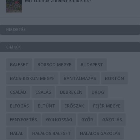
Mit tudnak a keleti e-bike-ok?
HIRDETÉS
CÍMKÉK
BALESET
BORSOD MEGYE
BUDAPEST
BÁCS-KISKUN MEGYE
BÁNTALMAZÁS
BÖRTÖN
CSALÁD
CSALÁS
DEBRECEN
DROG
ELFOGÁS
ELTŰNT
ERŐSZAK
FEJÉR MEGYE
FENYEGETÉS
GYILKOSSÁG
GYŐR
GÁZOLÁS
HALÁL
HALÁLOS BALESET
HALÁLOS GÁZOLÁS