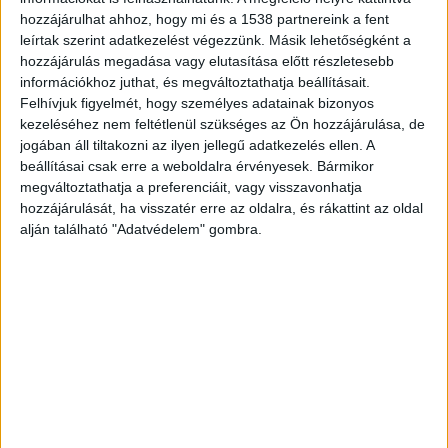
száját, a másik pedig leszorította a kezét. A
hozzájárulhat ahhoz, hogy mi és a 1538 partnereink a fent
földön fekvő asszonyt többször megütötték,
leírtak szerint adatkezelést végezzünk. Másik lehetőségként a
szorították a nyakát, és a ház helyiségeiben
hozzájárulás megadása vagy elutasítása előtt részletesebb
információkhoz juthat, és megváltoztathatja beállításait.
többször megerőszakolták.
A Kékvillogó
Felhívjuk figyelmét, hogy személyes adatainak bizonyos
legfrissebb híreit ide kattintva éred el! A
kezeléséhez nem feltétlenül szükséges az Ön hozzájárulása, de
jogában áll tiltakozni az ilyen jellegű adatkezelés ellen. A
Facebookon már 341 ezernél is többen követnek
beállításai csak erre a weboldalra érvényesek. Bármikor
minket.
megváltoztathatja a preferenciáit, vagy visszavonhatja
hozzájárulását, ha visszatér erre az oldalra, és rákattint az oldal
alján található "Adatvédelem" gombra.