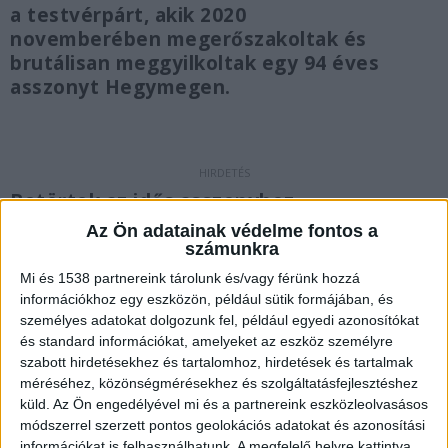
a testvérpárt, akik 2020
novemberében megerőszakoltak és
brutálisan meggyilkoltak egy 94 éves
asszonyt Hegymegen.
Betörtek az idős asszonyhoz
Az Ön adatainak védelme fontos a
A testvérek közös italozás után úgy döntöttek,
számunkra
hogy pénzt szereznek az egyedül élő idős
Mi és 1538 partnereink tárolunk és/vagy férünk hozzá
asszonytól és nemi cselekményt végeznek vele.
információkhoz egy eszközön, például sütik formájában, és
személyes adatokat dolgozunk fel, például egyedi azonosítókat
Elmentek a nyugdíjas házához, s bemásztak
és standard információkat, amelyeket az eszköz személyre
hozzá az ablakon. Az ágyban fekvő asszony
szabott hirdetésekhez és tartalomhoz, hirdetések és tartalmak
méréséhez, közönségmérésekhez és szolgáltatásfejlesztéshez
felismerte a két férfit, sikítozni kezdett és
küld.
Az Ön engedélyével mi és a partnereink eszközleolvasásos
segítségért kiáltott, mire az egyik befogta a
módszerrel szerzett pontos geolokációs adatokat és azonosítási
információkat is felhasználhatunk. A megfelelő helyre kattintva