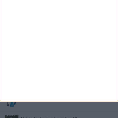
Saunier Duval gázkazán karbantartása a tél előtt –
Hogyan készüljünk fel a hóra és fagyra?
FRISS TÁMOGATÓI TARTALOM
Miért fáj gyakrabban a nők csípője? – A válasz a
medencében rejlik
B-vitamin komplex és folsav: szükséged van rá?
Energiát függetlenül: szigetüzemű megoldások
A csőbúvár szivattyúk: mit kell tudni róluk?