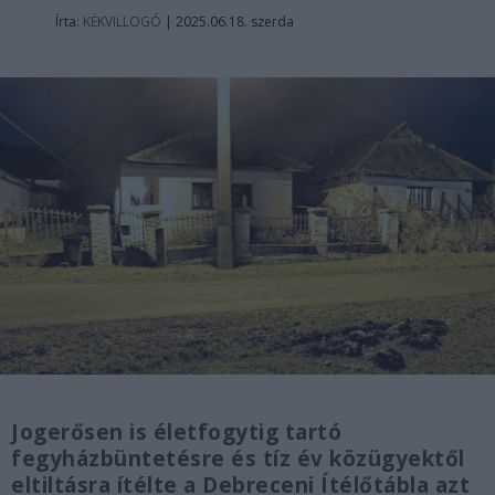
Írta:
KÉKVILLOGÓ
|
2025.06.18. szerda
Jogerősen is életfogytig tartó
fegyházbüntetésre és tíz év közügyektől
eltiltásra ítélte a Debreceni Ítélőtábla azt