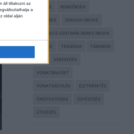
áll tiltakozni az
RABLÁS
RENDŐRSÉG
egváltoztathatja a
z oldal alján
SEGÍTSÉG
SOMOGY MEGYE
SZABOLCS-SZATMÁR-BEREG MEGYE
SZEGED
TRAGÉDIA
TÁMADÁS
TŰZ
VEREKEDÉS
VONATBALESET
VONATGÁZOLÁS
ÉLETMENTÉS
ÖNGYILKOSSÁG
ÜGYÉSZSÉG
ÜTKÖZÉS