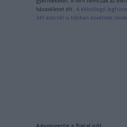
gyermekeket. A férfi nemcsak az élet
házaséletet élt.
A Kékvillogó legfris
341 ezernél is többen követnek mink
Agyonverte a fiatal nőt