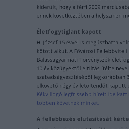
kiderült, hogy a férfi 2009 márciusá
ennek következtében a helyszínen m
Életfogytiglant kapott
H. József 15 évvel is megúszhatta vo
kötött alkut. A Fővárosi Fellebbvitel
Balassagyarmati Törvényszék életfog
10 év közügyektől eltiltás ítélte neve
szabadságvesztéséből legkorábban 30 
elkövető négy év letöltendőt kapot
Kékvillogó legfrissebb híreit ide kat
többen követnek minket.
A fellebbezés elutasítását kért