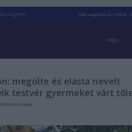
kra figyeltek...
2026. augusztus 9., 11:02:53
- 
FRISS
n: megölte és elásta nevelt
yik testvér gyermeket várt től
|
2025.09.24. szerda