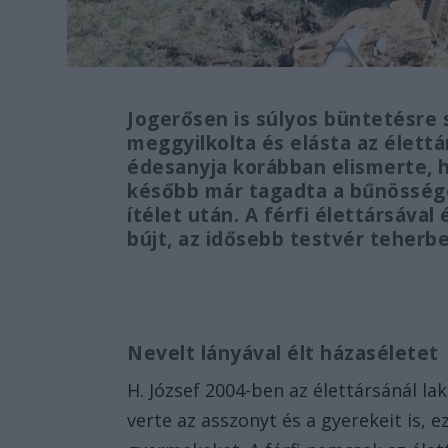
Jogerősen is súlyos büntetésre s
meggyilkolta és elásta az élettá
édesanyja korábban elismerte, h
később már tagadta a bűnösségé
ítélet után. A férfi élettársával
bújt, az idősebb testvér teherbe
Nevelt lányával élt házaséletet
H. József 2004-ben az élettársánál la
verte az asszonyt és a gyerekeit is, 