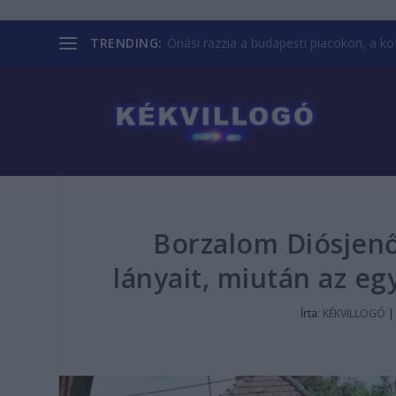
TRENDING:
Óriási razzia a budapesti piacokon, a kofá
Borzalom Diósjenő
lányait, miután az eg
Írta:
KÉKVILLOGÓ