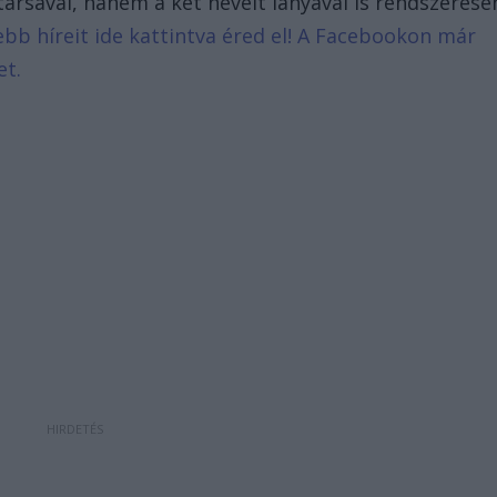
társával, hanem a két nevelt lányával is rendszerese
sebb híreit ide kattintva éred el! A Facebookon már
et.