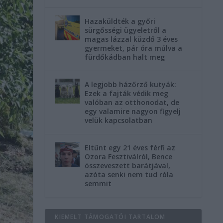
Hazaküldték a győri
sürgősségi ügyeletről a
magas lázzal küzdő 3 éves
gyermeket, pár óra múlva a
fürdőkádban halt meg
A legjobb házőrző kutyák:
Ezek a fajták védik meg
valóban az otthonodat, de
egy valamire nagyon figyelj
velük kapcsolatban
Eltűnt egy 21 éves férfi az
Ozora Fesztiválról, Bence
összeveszett barátjával,
azóta senki nem tud róla
semmit
KIEMELT TÁMOGATÓI TARTALOM