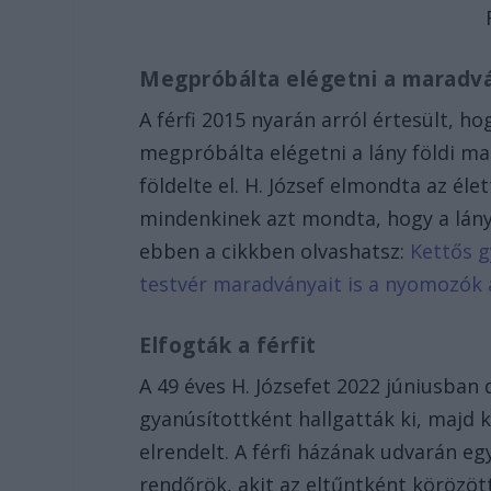
Megpróbálta elégetni a maradv
A férfi 2015 nyarán arról értesült, ho
megpróbálta elégetni a lány földi m
földelte el. H. József elmondta az él
mindenkinek azt mondta, hogy a lány
ebben a cikkben olvashatsz:
Kettős g
testvér maradványait is a nyomozók 
Elfogták a férfit
A 49 éves H. Józsefet 2022 júniusban 
gyanúsítottként hallgatták ki, majd 
elrendelt. A férfi házának udvarán eg
rendőrök, akit az eltűntként körözöt