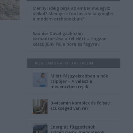
Mennyi ideig bírja az ember melegvíz
nélkül? Mennyire fontos a villanybojler
a modern otthonokban?
Saunier Duval gázkazán
karbantartása a tél előtt – Hogyan
készüljünk fel a hóra és fagyra?
FRISS TÁMOGATÓI TARTALOM
Miért fáj gyakrabban a nők
csípője? – A válasz a
medencében rejlik
B-vitamin komplex és folsav:
szükséged van rá?
Energiát függetlenül:
szigetüzemű megoldások