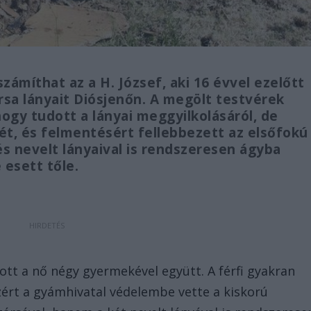
zámíthat az a H. József, aki 16 évvel ezelőtt
rsa lányait Diósjenőn. A megölt testvérek
ogy tudott a lányai meggyilkolásáról, de
t, és felmentésért fellebbezett az elsőfokú
 és nevelt lányaival is rendszeresen ágyba
 esett tőle.
kott a nő négy gyermekével együtt. A férfi gyakran
ezért a gyámhivatal védelembe vette a kiskorú