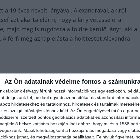
 a 19 éves nevelt lányával, Alexandrával, akiről
ef azt akarta elérni, hogy a lány vetesse el a
te, majd meg is rugdosta a földre kerülő lányt, aki a
A férfi még aznap elásta a holttestet Alexandra
Az Ön adatainak védelme fontos a számunkr
nk tárolunk és/vagy férünk hozzá információkhoz egy eszközön, példáu
dra 14 éves húgával, Krisztinával is. A férfi
t dolgozunk fel, például egyedi azonosítókat és standard információk
abott hirdetésekhez és tartalomhoz, hirdetések és tartalmak méréséhe
 pénzt kérő lányt, majd agyonverte. H. József előbb
és szolgáltatásfejlesztéshez küld.
Az Ön engedélyével mi és a partne
zban, majd éjjel elásta egy közeli erdőben.
dszerrel szerzett pontos geolokációs adatokat és azonosítási informác
megfelelő helyre kattintva hozzájárulhat ahhoz, hogy mi és a 1538 partne
 végezzünk. Másik lehetőségként a hozzájárulás megadása vagy elutasí
iókhoz juthat, és megváltoztathatja beállításait.
Felhívjuk figyelmét, 