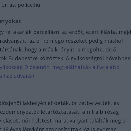
Forrás: police.hu
ányokat
gy fel akarják parcellázni az erdőt, ezért kiásta, maj
aradványait, az el nem égő részeket pedig máshol
ettársának, hogy a másik lányát is megölte, de ő
ok Budapestre költöztek. A gyilkosságról bővebben
yilkosság Diósjenőn: megtalálhatták a fiatalabb
a ház udvarán
diósjenői lakhelyén elfogták, őrizetbe vették, és
kezdeményezték letartóztatását, amit a bíróság
y elásott női holttest maradványait találták meg a
t 19 éves lányként azonosítottak. Az is gyorsan