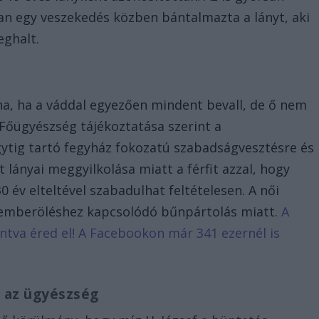
ban egy veszekedés közben bántalmazta a lányt, aki
eghalt.
lna, ha a váddal egyezően mindent bevall, de ő nem
i Főügyészség tájékoztatása szerint a
ytig tartó fegyház fokozatú szabadságvesztésre és
lt lányai meggyilkolása miatt a férfit azzal, hogy
év elteltével szabadulhat feltételesen. A női
t emberöléshez kapcsolódó bűnpártolás miatt.
A
tintva éred el! A Facebookon már 341 ezernél is
e az ügyészség