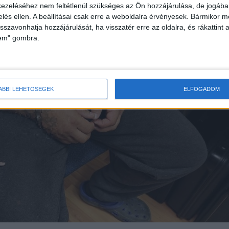
ezeléséhez nem feltétlenül szükséges az Ön hozzájárulása, de jogában 
zelés ellen. A beállításai csak erre a weboldalra érvényesek. Bármikor m
isszavonhatja hozzájárulását, ha visszatér erre az oldalra, és rákattint a
lem" gombra.
ÁBBI LEHETŐSÉGEK
ELFOGADOM