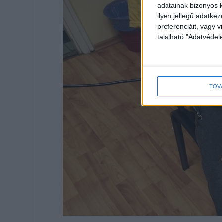
adatainak bizonyos k
ilyen jellegű adatke
preferenciáit, vagy v
található "Adatvéde
TOV