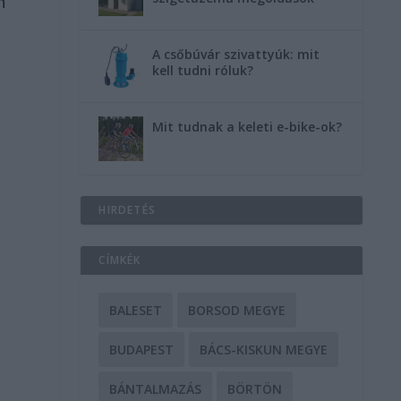
n
A csőbúvár szivattyúk: mit
kell tudni róluk?
Mit tudnak a keleti e-bike-ok?
HIRDETÉS
CÍMKÉK
BALESET
BORSOD MEGYE
BUDAPEST
BÁCS-KISKUN MEGYE
BÁNTALMAZÁS
BÖRTÖN