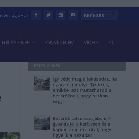
Emőd napja van
HELYSZÍNEK
ÖNVÉDELEM
VIDEO
PR
FRISS CIKKEK
Így védd meg a lakásodat, ha
nyaralni indulsz: Trükkök,
amikkel azt mutathatod a
e
betörőknek, hogy otthon
vagy
Betörők célkeresztjében: 7
gyanús jel a kerítésen és a
kapun, ami arra utal, hogy
figyelik a házadat