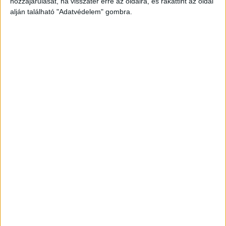
hozzájárulását, ha visszatér erre az oldalra, és rákattint az oldal
alján található "Adatvédelem" gombra.
Nem látta az érkező autót
A Gubacsi úton azonban a Koppány utca felől
érkező Volkswagen Polot nem észlelte – lehet,
amiatt, mert a sarki épület árnyéka épp az útra
vetült, a Volkswagen pedig fekete színű volt,
beleolvadhatott a környezetbe, bár az ominózus
épületnek éppenséggel fehér színű fala van…