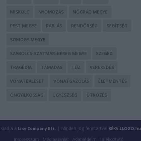
MISKOLC
NYOMOZÁS
NÓGRÁD MEGYE
PEST MEGYE
RABLÁS
RENDŐRSÉG
SEGÍTSÉG
SOMOGY MEGYE
SZABOLCS-SZATMÁR-BEREG MEGYE
SZEGED
TRAGÉDIA
TÁMADÁS
TŰZ
VEREKEDÉS
VONATBALESET
VONATGÁZOLÁS
ÉLETMENTÉS
ÖNGYILKOSSÁG
ÜGYÉSZSÉG
ÜTKÖZÉS
Kiadja a
| Minden jog fenntartva!
Like Company Kft.
KÉKVILLOGO.hu
Impresszum
Médiaajánlat
Adatvédelmi Tájékoztató