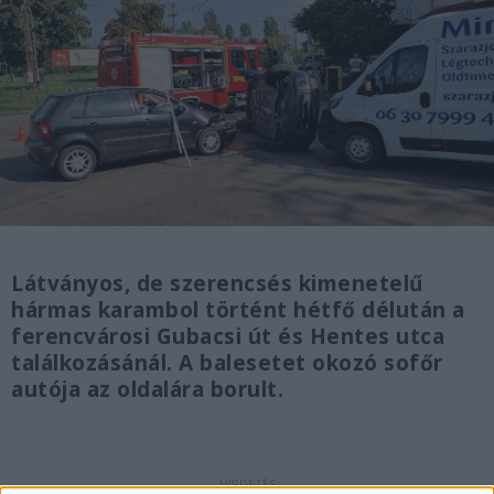
Látványos, de szerencsés kimenetelű
hármas karambol történt hétfő délután a
ferencvárosi Gubacsi út és Hentes utca
találkozásánál. A balesetet okozó sofőr
autója az oldalára borult.