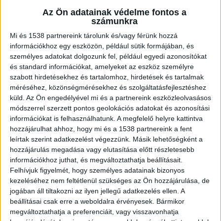
A villamosra figyelt
Az Ön adatainak védelme fontos a
számunkra
Helyszíni tudósítónk beszámolója szerint a Ford
Mi és 1538 partnereink tárolunk és/vagy férünk hozzá
Fusion a Gubacsi úton érkezett a Kén utca felől,
információkhoz egy eszközön, például sütik formájában, és
majd a Hentes utcába akart tovább haladni. A
személyes adatokat dolgozunk fel, például egyedi azonosítókat
és standard információkat, amelyeket az eszköz személyre
sofőr vélhetően látta, hogy a Gubacsi úton
szabott hirdetésekhez és tartalomhoz, hirdetések és tartalmak
villamos egyik irányból sem jön, ezért áthajtott a
méréséhez, közönségmérésekhez és szolgáltatásfejlesztéshez
küld.
Az Ön engedélyével mi és a partnereink eszközleolvasásos
kereszteződésen.
A BudapestKörnyéke.hu
módszerrel szerzett pontos geolokációs adatokat és azonosítási
legfrissebb híreit ide kattintva éred el!
információkat is felhasználhatunk. A megfelelő helyre kattintva
hozzájárulhat ahhoz, hogy mi és a 1538 partnereink a fent
leírtak szerint adatkezelést végezzünk. Másik lehetőségként a
hozzájárulás megadása vagy elutasítása előtt részletesebb
információkhoz juthat, és megváltoztathatja beállításait.
Felhívjuk figyelmét, hogy személyes adatainak bizonyos
kezeléséhez nem feltétlenül szükséges az Ön hozzájárulása, de
jogában áll tiltakozni az ilyen jellegű adatkezelés ellen. A
beállításai csak erre a weboldalra érvényesek. Bármikor
megváltoztathatja a preferenciáit, vagy visszavonhatja