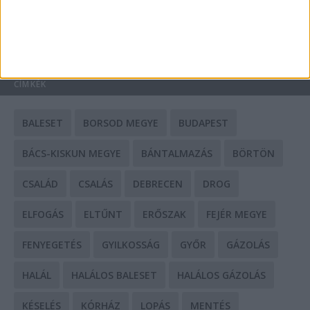
HIRDETÉS
CÍMKÉK
BALESET
BORSOD MEGYE
BUDAPEST
BÁCS-KISKUN MEGYE
BÁNTALMAZÁS
BÖRTÖN
CSALÁD
CSALÁS
DEBRECEN
DROG
ELFOGÁS
ELTŰNT
ERŐSZAK
FEJÉR MEGYE
FENYEGETÉS
GYILKOSSÁG
GYŐR
GÁZOLÁS
HALÁL
HALÁLOS BALESET
HALÁLOS GÁZOLÁS
KÉSELÉS
KÓRHÁZ
LOPÁS
MENTÉS