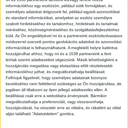
információkhoz egy eszközön, például sütik formájában, és
személyes adatokat dolgozunk fel, például egyedi azonosítókat
és standard információkat, amelyeket az eszköz személyre
Nyitva hagyta a pincéjét
szabott hirdetésekhez és tartalomhoz, hirdetések és tartalmak
méréséhez, közönségmérésekhez és szolgáltatásfejlesztéshez
A későbbi áldozat rendszeresen segített a
küld.
Az Ön engedélyével mi és a partnereink eszközleolvasásos
módszerrel szerzett pontos geolokációs adatokat és azonosítási
gyanúsítottnak ház körüli munkákban, amiért
információkat is felhasználhatunk. A megfelelő helyre kattintva
pénzt, élelmiszert vagy bort kapott. A terhelt a
hozzájárulhat ahhoz, hogy mi és a 1538 partnereink a fent
pincéjét rendszerint nem zárta kulcsra: ott
leírtak szerint adatkezelést végezzünk. Másik lehetőségként a
hozzájárulás megadása vagy elutasítása előtt részletesebb
kannákban bort tárolt, amiről a szomszédja is
információkhoz juthat, és megváltoztathatja beállításait.
tudott, hiszen azt együtt kóstolták meg.
A
Felhívjuk figyelmét, hogy személyes adatainak bizonyos
kezeléséhez nem feltétlenül szükséges az Ön hozzájárulása, de
Kékvillogó legfrissebb híreit ide kattintva éred el!
jogában áll tiltakozni az ilyen jellegű adatkezelés ellen. A
A Facebookon már 342 ezernél is többen
beállításai csak erre a weboldalra érvényesek. Bármikor
megváltoztathatja a preferenciáit, vagy visszavonhatja
követnek minket.
hozzájárulását, ha visszatér erre az oldalra, és rákattint az oldal
alján található "Adatvédelem" gombra.