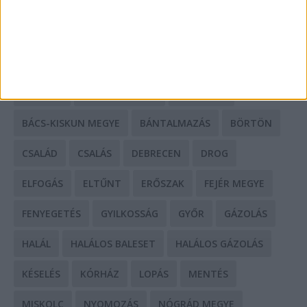
HIRDETÉS
CÍMKÉK
BALESET
BORSOD MEGYE
BUDAPEST
BÁCS-KISKUN MEGYE
BÁNTALMAZÁS
BÖRTÖN
CSALÁD
CSALÁS
DEBRECEN
DROG
ELFOGÁS
ELTŰNT
ERŐSZAK
FEJÉR MEGYE
FENYEGETÉS
GYILKOSSÁG
GYŐR
GÁZOLÁS
HALÁL
HALÁLOS BALESET
HALÁLOS GÁZOLÁS
KÉSELÉS
KÓRHÁZ
LOPÁS
MENTÉS
MISKOLC
NYOMOZÁS
NÓGRÁD MEGYE