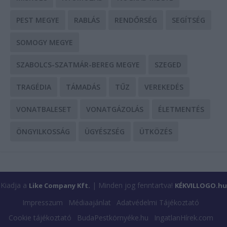
PEST MEGYE
RABLÁS
RENDŐRSÉG
SEGÍTSÉG
SOMOGY MEGYE
SZABOLCS-SZATMÁR-BEREG MEGYE
SZEGED
TRAGÉDIA
TÁMADÁS
TŰZ
VEREKEDÉS
VONATBALESET
VONATGÁZOLÁS
ÉLETMENTÉS
ÖNGYILKOSSÁG
ÜGYÉSZSÉG
ÜTKÖZÉS
Kiadja a
| Minden jog fenntartva!
Like Company Kft.
KÉKVILLOGO.hu
Impresszum
Médiaajánlat
Adatvédelmi Tájékoztató
Cookie tájékoztató
BudaPestkörnyéke.hu
IngatlanHírek.com