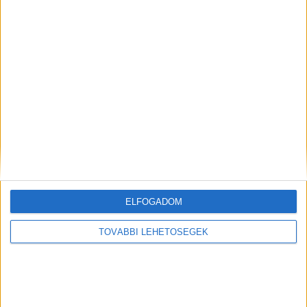
minket.
Kiemelt kép:
MEGOSZTÁS:
ELFOGADOM
TOVÁBBI LEHETŐSÉGEK