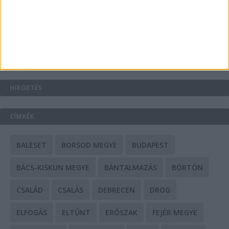
Mit tudnak a keleti e-bike-ok?
HIRDETÉS
CÍMKÉK
BALESET
BORSOD MEGYE
BUDAPEST
BÁCS-KISKUN MEGYE
BÁNTALMAZÁS
BÖRTÖN
CSALÁD
CSALÁS
DEBRECEN
DROG
ELFOGÁS
ELTŰNT
ERŐSZAK
FEJÉR MEGYE