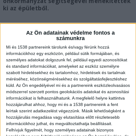
önkormányzat segítségével menekítették
ki az épületből.
Az Ön adatainak védelme fontos a
számunkra
Nem diákcsíny állhat a háttérben
Mi és 1538 partnereink tárolunk és/vagy férünk hozzá
A
csepel.info
azt írja, hogy kicsi az esélye annak,
információkhoz egy eszközön, például sütik formájában, és
személyes adatokat dolgozunk fel, például egyedi azonosítókat
hogy valamelyik gyerek szórakozik. Valószínűbb,
és standard információkat, amelyeket az eszköz személyre
hogy folyamatos nyomás alatt akarják tartani a
szabott hirdetésekhez és tartalomhoz, hirdetések és tartalmak
méréséhez, közönségmérésekhez és szolgáltatásfejlesztéshez
tanárokat és a diákokat.
A Kékvillogó legfrissebb
küld.
Az Ön engedélyével mi és a partnereink eszközleolvasásos
híreit ide kattintva éred el! A Facebookon már
módszerrel szerzett pontos geolokációs adatokat és azonosítási
információkat is felhasználhatunk. A megfelelő helyre kattintva
341 ezernél is többen követnek minket.
hozzájárulhat ahhoz, hogy mi és a 1538 partnereink a fent
leírtak szerint adatkezelést végezzünk. Másik lehetőségként a
hozzájárulás megadása vagy elutasítása előtt részletesebb
információkhoz juthat, és megváltoztathatja beállításait.
Felhívjuk figyelmét, hogy személyes adatainak bizonyos