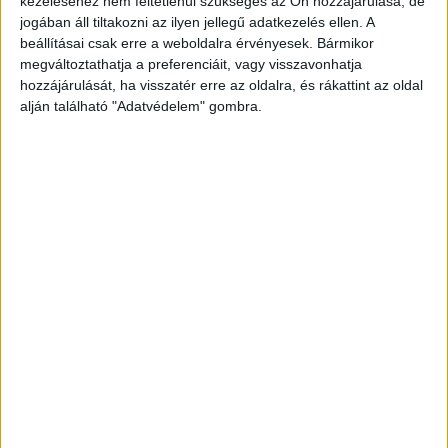
kezeléséhez nem feltétlenül szükséges az Ön hozzájárulása, de
jogában áll tiltakozni az ilyen jellegű adatkezelés ellen. A
beállításai csak erre a weboldalra érvényesek. Bármikor
megváltoztathatja a preferenciáit, vagy visszavonhatja
hozzájárulását, ha visszatér erre az oldalra, és rákattint az oldal
alján található "Adatvédelem" gombra.
Szeptemberben indult a tanítás
A csepeli magyar-ukrán iskola szeptemberben
indult, és a magyar kormány is támogatja. A lap
azt írja, Németh Szilárd a térség választókerületi
elnöke meg akarta akadályozni, hogy a gyerekek
testnevelés órákon használhassák az