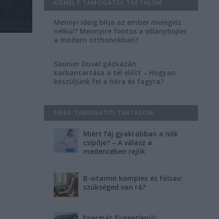
KIEMELT TÁMOGATÓI TARTALOM
Mennyi ideig bírja az ember melegvíz
nélkül? Mennyire fontos a villanybojler
a modern otthonokban?
Saunier Duval gázkazán
karbantartása a tél előtt – Hogyan
készüljünk fel a hóra és fagyra?
FRISS TÁMOGATÓI TARTALOM
Miért fáj gyakrabban a nők
csípője? – A válasz a
medencében rejlik
B-vitamin komplex és folsav:
szükséged van rá?
Energiát függetlenül: