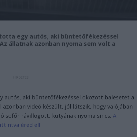
lította egy autós, aki büntetőfékezéssel
 Az állatnak azonban nyoma sem volt a
 egy autós, aki büntetőfékezéssel okozott balesetet a
 azonban videó készült, jól látszik, hogy valójában
ó sofőr rávillogott, kutyának nyoma sincs.
A
ttintva éred el!