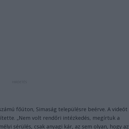
 számú főúton, Simaság településre beérve. A videót
ítette. „Nem volt rendőri intézkedés, megírtuk a
élyi sérülés, csak anyagi kár, az sem olyan, hogy az