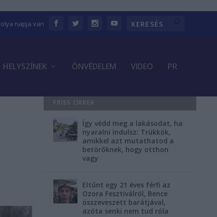
bolya napja van
HELYSZÍNEK
ÖNVÉDELEM
VIDEO
PR
FRISS CIKKEK
Így védd meg a lakásodat, ha
nyaralni indulsz: Trükkök,
amikkel azt mutathatod a
betörőknek, hogy otthon
vagy
Eltűnt egy 21 éves férfi az
Ozora Fesztiválról, Bence
összeveszett barátjával,
azóta senki nem tud róla