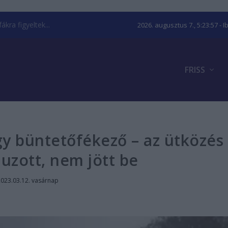
kra figyeltek...
2026. augusztus 7., 5:23:58
- I
FRISS
gy büntetőfékező – az ütközés
uzott, nem jött be
2023.03.12. vasárnap