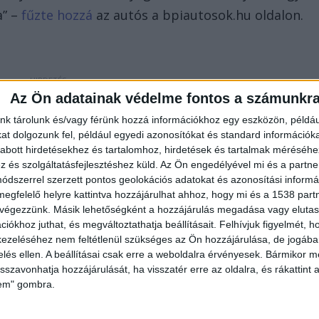
a” –
fűzte hozzá
az autós a bpiautosok.hu oldalon.
Az Ön adatainak védelme fontos a számunkr
nk tárolunk és/vagy férünk hozzá információkhoz egy eszközön, példáu
a fékezést azzal indokolta, hogy egy kutya ugrott
t dolgozunk fel, például egyedi azonosítókat és standard információk
 a rendőrségi feljelentést” – tette hozzá.
abott hirdetésekhez és tartalomhoz, hirdetések és tartalmak méréséhe
és szolgáltatásfejlesztéshez küld.
Az Ön engedélyével mi és a partne
dszerrel szerzett pontos geolokációs adatokat és azonosítási informác
megfelelő helyre kattintva hozzájárulhat ahhoz, hogy mi és a 1538 partne
 végezzünk. Másik lehetőségként a hozzájárulás megadása vagy elutasí
zében egy szendviccsel szállt ki, amit még akkor is
iókhoz juthat, és megváltoztathatja beállításait.
Felhívjuk figyelmét, 
egindult felém, de lenyugodott, mikor szóltam, hog
ezeléséhez nem feltétlenül szükséges az Ön hozzájárulása, de jogában 
latait a lap olvasója a sajnálatos eset kapcsán.
zelés ellen. A beállításai csak erre a weboldalra érvényesek. Bármikor m
isszavonhatja hozzájárulását, ha visszatér erre az oldalra, és rákattint a
lem" gombra.