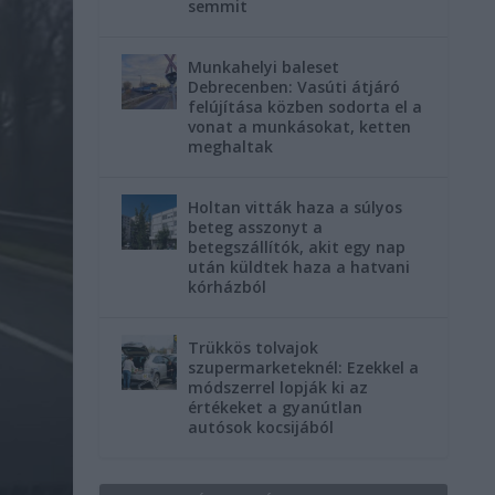
semmit
Munkahelyi baleset
Debrecenben: Vasúti átjáró
felújítása közben sodorta el a
vonat a munkásokat, ketten
meghaltak
Holtan vitták haza a súlyos
beteg asszonyt a
betegszállítók, akit egy nap
után küldtek haza a hatvani
kórházból
Trükkös tolvajok
szupermarketeknél: Ezekkel a
módszerrel lopják ki az
értékeket a gyanútlan
autósok kocsijából