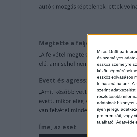
autók mozgásképtelenek lettek voln
Megtette a feljelentést
Mi és 1538 partnerei
„A felvétel megtekintése után, mivel 
és személyes adatoka
elé, ami sehol nem látható, megtettem
eszköz személyre sz
közönségmérésekhez 
eszközleolvasásos mó
Evett és agresszív volt
felhasználhatunk. A 
szerint adatkezelést
„Amit később vettem észre, hogy a ke
részletesebb informác
evett, mikor elég agresszív módon m
adatainak bizonyos k
van felvétel mindenről.” – zárta gondo
ilyen jellegű adatke
preferenciáit, vagy v
található "Adatvéde
Íme, az eset