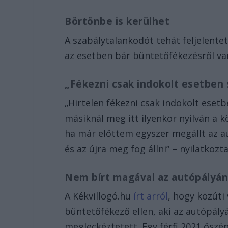
Börtönbe is kerülhet
A szabálytalankodót tehát feljelentet
az esetben bár büntetőfékezésről van
„Fékezni csak indokolt esetben
„Hirtelen fékezni csak indokolt esetb
másiknál meg itt ilyenkor nyilván a k
ha már előttem egyszer megállt az au
és az újra meg fog állni” – nyilatkozt
Nem bírt magával az autópályá
A Kékvillogó.hu
írt arról
, hogy közúti
büntetőfékező ellen, aki az autópály
megleckéztetett. Egy férfi 2021 ősz