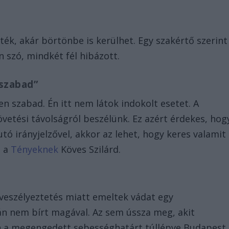
ték, akár börtönbe is kerülhet. Egy szakértő szerint
 szó, mindkét fél hibázott.
 szabad”
en szabad. Én itt nem látok indokolt esetet. A
övetési távolságról beszélünk. Ez azért érdekes, hog
tó irányjelzővel, akkor az lehet, hogy keres valamit
a a
Tényeknek
Köves Szilárd.
n
 veszélyeztetés miatt emeltek vádat egy
án nem bírt magával. Az sem ússza meg, akit
én a megengedett sebességhatárt túllépve Budapest