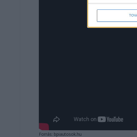
TOV
Forrás: bpiautosok.hu