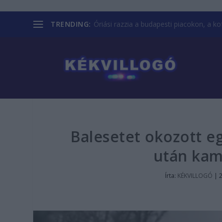
TRENDING:
Óriási razzia a budapesti piacokon, a kofá
Balesetet okozott e
után kam
Írta:
KÉKVILLOGÓ
|