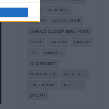
RABLÁS
RENDŐRSÉG
SEGÍTSÉG
SOMOGY MEGYE
SZABOLCS-SZATMÁR-BEREG MEGYE
SZEGED
TRAGÉDIA
TÁMADÁS
TŰZ
VEREKEDÉS
VONATBALESET
VONATGÁZOLÁS
ÉLETMENTÉS
ÖNGYILKOSSÁG
ÜGYÉSZSÉG
ÜTKÖZÉS