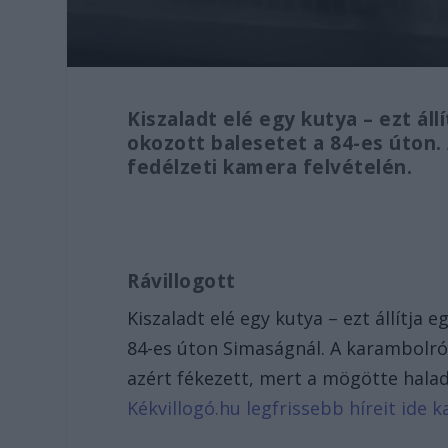
Kiszaladt elé egy kutya – ezt ál
okozott balesetet a 84-es úton.
fedélzeti kamera felvételén.
Rávillogott
Kiszaladt elé egy kutya – ezt állítja
84-es úton Simaságnál. A karambolról
azért fékezett, mert a mögötte halad
Kékvillogó.hu legfrissebb híreit ide ka