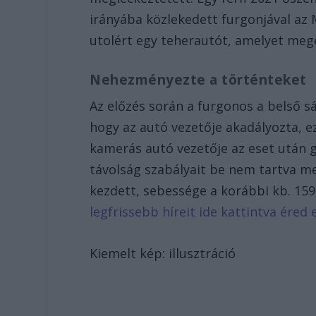
irányába közlekedett furgonjával az M
utolért egy teherautót, amelyet mege
Nehezményezte a történteket
Az előzés során a furgonos a belső s
hogy az autó vezetője akadályozta, ez
kamerás autó vezetője az eset után g
távolság szabályait be nem tartva meg
kezdett, sebessége a korábbi kb. 159
legfrissebb híreit ide kattintva éred e
Kiemelt kép: illusztráció