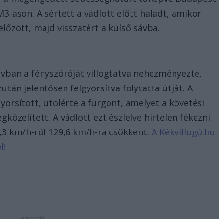
3-ason. A sértett a vádlott előtt haladt, amikor
lőzött, majd visszatért a külső sávba.
ávban a fényszóróját villogtatva nehezményezte,
után jelentősen felgyorsítva folytatta útját. A
yorsított, utolérte a furgont, amelyet a követési
közelített. A vádlott ezt észlelve hirtelen fékezni
,3 km/h-ról 129,6 km/h-ra csökkent.
A Kékvillogó.hu
l!