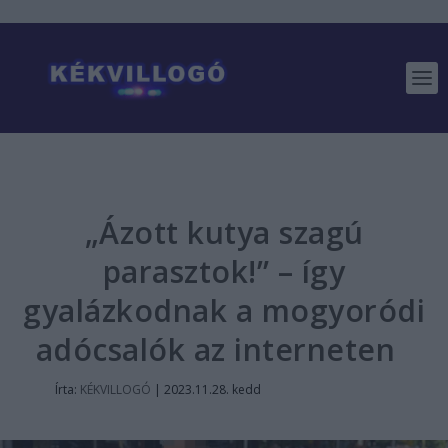
„Ázott kutya szagú
parasztok!” – így
gyalázkodnak a mogyoródi
adócsalók az interneten
Írta:
KÉKVILLOGÓ
|
2023.11.28. kedd