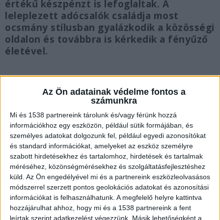
értékű készpénzt is lefoglaltak. A
leleplezett adócsalók családja most
ocsmány stílusban gyalázkodik a közösségi
oldalon és továbbra is kérkedik a fényűző
életével.
Az Ön adatainak védelme fontos a
számunkra
„Egyszer és mindenkorra vége”
Mi és 1538 partnereink tárolunk és/vagy férünk hozzá
„Egyszer s mindenkorra vége a fényűző életnek.
információkhoz egy eszközön, például sütik formájában, és
személyes adatokat dolgozunk fel, például egyedi azonosítókat
Munkatársaink rátették a kezüket egy
és standard információkat, amelyeket az eszköz személyre
bűnszervezet vezetőjének garázsában talált
szabott hirdetésekhez és tartalomhoz, hirdetések és tartalmak
méréséhez, közönségmérésekhez és szolgáltatásfejlesztéshez
limitált szériás Ferrarira, amelyből mindössze
küld.
Az Ön engedélyével mi és a partnereink eszközleolvasásos
csak húszat gyártottak. A luxusjárgány
módszerrel szerzett pontos geolokációs adatokat és azonosítási
csomagtartójából pedig több mint 1,1 millió
információkat is felhasználhatunk. A megfelelő helyre kattintva
hozzájárulhat ahhoz, hogy mi és a 1538 partnereink a fent
euró került elő, és ez még nem minden. Egy
leírtak szerint adatkezelést végezzünk. Másik lehetőségként a