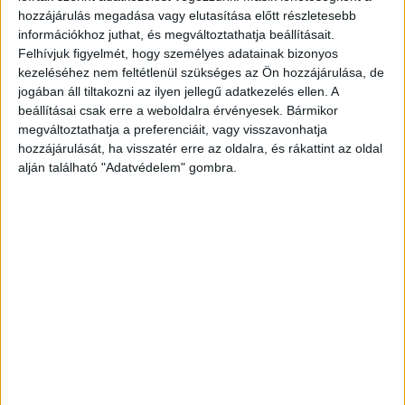
másik helyszínen Lamborghini Urus-t
hozzájárulás megadása vagy elutasítása előtt részletesebb
információkhoz juthat, és megváltoztathatja beállításait.
parkoltattak” – kezdte beszámolóját a NAV az
Felhívjuk figyelmét, hogy személyes adatainak bizonyos
elmúlt időszak egyik legnagyobb fogásáról.
A
kezeléséhez nem feltétlenül szükséges az Ön hozzájárulása, de
jogában áll tiltakozni az ilyen jellegű adatkezelés ellen. A
Kékvillogó.hu legfrissebb híreit ide kattintva éred
beállításai csak erre a weboldalra érvényesek. Bármikor
el!
megváltoztathatja a preferenciáit, vagy visszavonhatja
hozzájárulását, ha visszatér erre az oldalra, és rákattint az oldal
alján található "Adatvédelem" gombra.