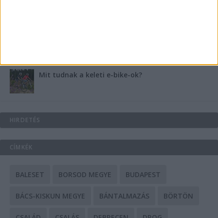
A csőbúvár szivattyúk: mit kell tudni róluk?
Mit tudnak a keleti e-bike-ok?
HIRDETÉS
CÍMKÉK
BALESET
BORSOD MEGYE
BUDAPEST
BÁCS-KISKUN MEGYE
BÁNTALMAZÁS
BÖRTÖN
CSALÁD
CSALÁS
DEBRECEN
DROG