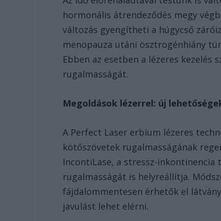
hormonális átrendeződés megy végbe,
változás gyengítheti a húgycső zárói
menopauza utáni ösztrogénhiány tün
Ebben az esetben a lézeres kezelés sz
rugalmasságát.
Megoldások lézerrel: új lehetősége
A Perfect Laser erbium lézeres techn
kötőszövetek rugalmasságának regene
IncontiLase, a stressz-inkontinencia
rugalmasságát is helyreállítja. Móds
fájdalommentesen érhetők el látványo
javulást lehet elérni.