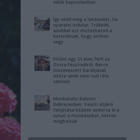
velük kapcsolatban
Így védd meg a lakásodat, ha
nyaralni indulsz: Trükkök,
amikkel azt mutathatod a
betörőknek, hogy otthon
vagy
Eltűnt egy 21 éves férfi az
Ozora Fesztiválról, Bence
összeveszett barátjával,
azóta senki nem tud róla
semmit
Munkahelyi baleset
Debrecenben: Vasúti átjáró
felújítása közben sodorta el a
vonat a munkásokat, ketten
meghaltak