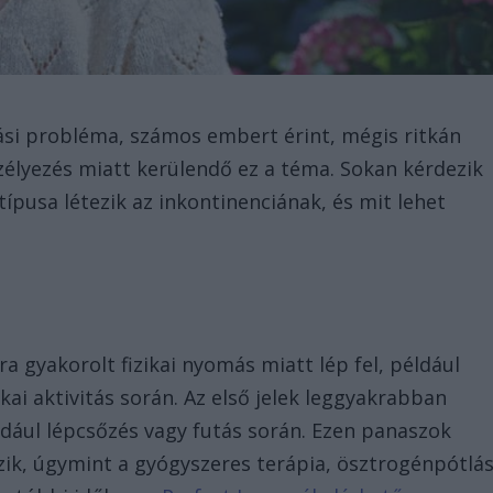
rtási probléma, számos embert érint, mégis ritkán
szélyezés miatt kerülendő ez a téma. Sokan kérdezik
pusa létezik az inkontinenciának, és mit lehet
a gyakorolt fizikai nyomás miatt lép fel, például
ai aktivitás során. Az első jelek leggyakrabban
dául lépcsőzés vagy futás során. Ezen panaszok
zik, úgymint a gyógyszeres terápia, ösztrogénpótlás