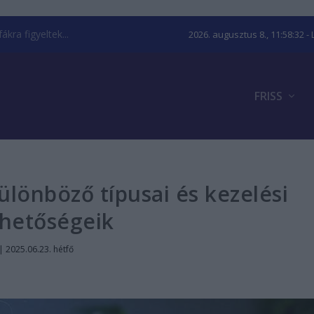
kra figyeltek...
2026. augusztus 8., 11:58:33
- 
FRISS
ülönböző típusai és kezelési
ehetőségeik
|
2025.06.23. hétfő