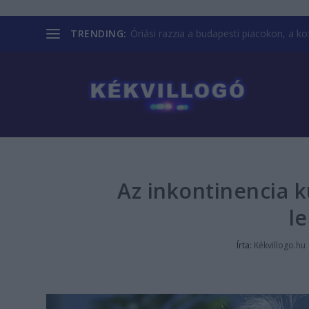
TRENDING:
Óriási razzia a budapesti piacokon, a kofá
Az inkontinencia k
l
Írta:
Kékvillogo.hu