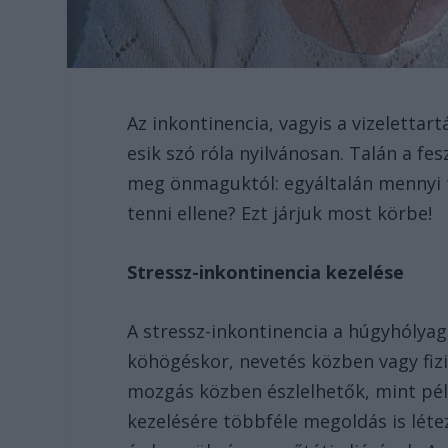
Az inkontinencia, vagyis a vizeletta
esik szó róla nyilvánosan. Talán a fe
meg önmaguktól: egyáltalán mennyi tí
tenni ellene? Ezt járjuk most körbe!
Stressz-inkontinencia kezelése
A stressz-inkontinencia a húgyhólyagr
köhögéskor, nevetés közben vagy fizik
mozgás közben észlelhetők, mint pél
kezelésére többféle megoldás is léte