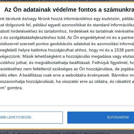
z utóbbi időben a
Perfect Lasernél elérhető
Az Ön adatainak védelme fontos a számunkr
tőséggé vált, mivel gyors és hatékony
nk tárolunk és/vagy férünk hozzá információkhoz egy eszközön, példáu
t dolgozunk fel, például egyedi azonosítókat és standard információk
abott hirdetésekhez és tartalomhoz, hirdetések és tartalmak méréséhe
i alternatívái
és szolgáltatásfejlesztéshez küld.
Az Ön engedélyével mi és a partne
dszerrel szerzett pontos geolokációs adatokat és azonosítási informác
megfelelő helyre kattintva hozzájárulhat ahhoz, hogy mi és a 1538 partne
entkezik, akik hirtelen, sürgető vizelési ingerrel
 végezzünk. Másik lehetőségként a hozzájárulás megadása vagy elutasí
llapotokra, például hólyaggyulladásra vagy kőre
iókhoz juthat, és megváltoztathatja beállításait.
Felhívjuk figyelmét, 
ezeléséhez nem feltétlenül szükséges az Ön hozzájárulása, de jogában 
solt ilyenkor szakorvoshoz fordulni, hiszen a
zelés ellen. A beállításai csak erre a weboldalra érvényesek. Bármikor m
 kezelhető, a helyzet gyors felmérése és kezelése
isszavonhatja hozzájárulását, ha visszatér erre az oldalra, és rákattint a
lem" gombra.
zelési inger nemcsak fizikai, hanem pszichés
llandó készenlétet követel meg.
nyei a menopauza idején
ÁBBI LEHETŐSÉGEK
ELFOGADOM
tozik. A menopauza alatt például drasztikus