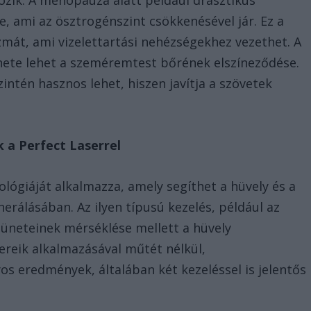
 ami az ösztrogénszint csökkenésével jár. Ez a
zmát, ami vizelettartási nehézségekhez vezethet. A
ete lehet a szeméremtest bőrének elszíneződése.
intén hasznos lehet, hiszen javítja a szövetek
k a Perfect Laserrel
ológiáját alkalmazza, amely segíthet a hüvely és a
rálásában. Az ilyen típusú kezelés, például az
 tüneteinek mérséklése mellett a hüvely
zereik alkalmazásával műtét nélkül,
s eredmények, általában két kezeléssel is jelentős