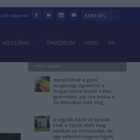
Lszló napja van
HELYSZÍNEK
ÖNVÉDELEM
VIDEO
PR
FRISS CIKKEK
Hazaküldték a győri
sürgősségi ügyeletről a
magas lázzal küzdő 3 éves
gyermeket, pár óra múlva a
fürdőkádban halt meg
A legjobb házőrző kutyák:
Ezek a fajták védik meg
valóban az otthonodat, de
egy valamire nagyon figyelj