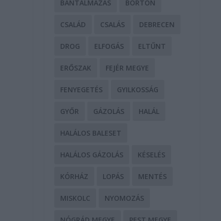
BÁNTALMAZÁS
BÖRTÖN
CSALÁD
CSALÁS
DEBRECEN
DROG
ELFOGÁS
ELTŰNT
ERŐSZAK
FEJÉR MEGYE
FENYEGETÉS
GYILKOSSÁG
GYŐR
GÁZOLÁS
HALÁL
HALÁLOS BALESET
HALÁLOS GÁZOLÁS
KÉSELÉS
KÓRHÁZ
LOPÁS
MENTÉS
MISKOLC
NYOMOZÁS
NÓGRÁD MEGYE
PEST MEGYE