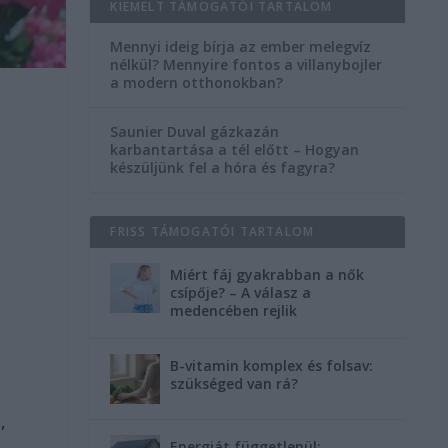
KIEMELT TÁMOGATÓI TARTALOM
Mennyi ideig bírja az ember melegvíz
nélkül? Mennyire fontos a villanybojler
a modern otthonokban?
Saunier Duval gázkazán
karbantartása a tél előtt – Hogyan
készüljünk fel a hóra és fagyra?
FRISS TÁMOGATÓI TARTALOM
Miért fáj gyakrabban a nők
csípője? – A válasz a
medencében rejlik
B-vitamin komplex és folsav:
szükséged van rá?
,
Energiát függetlenül: