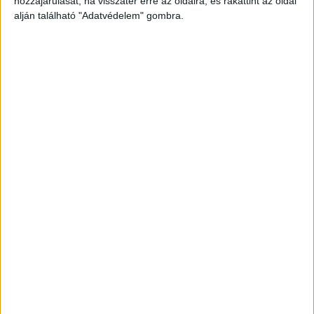
hozzájárulását, ha visszatér erre az oldalra, és rákattint az oldal
alján található "Adatvédelem" gombra.
Az áldozat könyörgött
A házba érve bezárkóztak és az 54 éves K. Tibor
az ágyra lökte hiába tiltakozó és síró áldozatát.
Az erőszakot J. Mihály nevetve nézte végig, írja a
police.hu.
Valószínűleg drogot is adtak neki
Az aktus után megitattak a nővel valamilyen