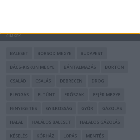
HIRDETÉS
CÍMKÉK
BALESET
BORSOD MEGYE
BUDAPEST
BÁCS-KISKUN MEGYE
BÁNTALMAZÁS
BÖRTÖN
CSALÁD
CSALÁS
DEBRECEN
DROG
ELFOGÁS
ELTŰNT
ERŐSZAK
FEJÉR MEGYE
FENYEGETÉS
GYILKOSSÁG
GYŐR
GÁZOLÁS
HALÁL
HALÁLOS BALESET
HALÁLOS GÁZOLÁS
KÉSELÉS
KÓRHÁZ
LOPÁS
MENTÉS