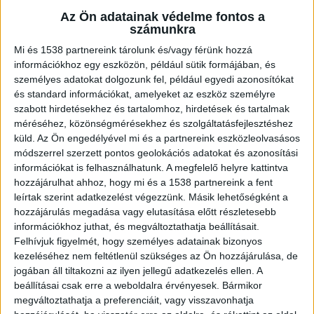
Az Ön adatainak védelme fontos a
számunkra
Mi és 1538 partnereink tárolunk és/vagy férünk hozzá
információkhoz egy eszközön, például sütik formájában, és
Munkalehetőséget kínáltak
személyes adatokat dolgozunk fel, például egyedi azonosítókat
Munkalehetőséget kínálva vitték egy hévízgyörki
és standard információkat, amelyeket az eszköz személyre
szabott hirdetésekhez és tartalomhoz, hirdetések és tartalmak
tanyára a nőt 2021. május 19-én, ám abból
méréséhez, közönségmérésekhez és szolgáltatásfejlesztéshez
semmi nem lett.
A Kékvillogó.hu legfrissebb
küld.
Az Ön engedélyével mi és a partnereink eszközleolvasásos
módszerrel szerzett pontos geolokációs adatokat és azonosítási
híreit ide kattintva éred el!
információkat is felhasználhatunk. A megfelelő helyre kattintva
hozzájárulhat ahhoz, hogy mi és a 1538 partnereink a fent
leírtak szerint adatkezelést végezzünk. Másik lehetőségként a
hozzájárulás megadása vagy elutasítása előtt részletesebb
információkhoz juthat, és megváltoztathatja beállításait.
Felhívjuk figyelmét, hogy személyes adatainak bizonyos
kezeléséhez nem feltétlenül szükséges az Ön hozzájárulása, de
jogában áll tiltakozni az ilyen jellegű adatkezelés ellen. A
beállításai csak erre a weboldalra érvényesek. Bármikor
megváltoztathatja a preferenciáit, vagy visszavonhatja