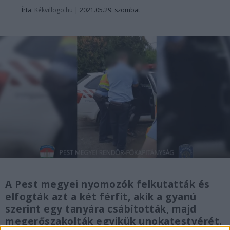
Írta:
Kékvillogo.hu
|
2021.05.29. szombat
A Pest megyei nyomozók felkutatták és
elfogták azt a két férfit, akik a gyanú
szerint egy tanyára csábították, majd
megerőszakolták egyikük unokatestvérét.