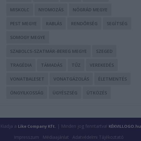
MISKOLC
NYOMOZÁS
NÓGRÁD MEGYE
PEST MEGYE
RABLÁS
RENDŐRSÉG
SEGÍTSÉG
SOMOGY MEGYE
SZABOLCS-SZATMÁR-BEREG MEGYE
SZEGED
TRAGÉDIA
TÁMADÁS
TŰZ
VEREKEDÉS
VONATBALESET
VONATGÁZOLÁS
ÉLETMENTÉS
ÖNGYILKOSSÁG
ÜGYÉSZSÉG
ÜTKÖZÉS
Kiadja a
| Minden jog fenntartva!
Like Company Kft.
KÉKVILLOGO.hu
Impresszum
Médiaajánlat
Adatvédelmi Tájékoztató