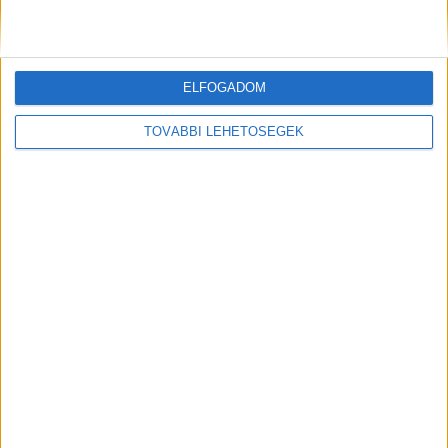
Kiemelt kép: Fotó az elfogásról – Forrás:
police.hu videórészlet
ELFOGADOM
TOVÁBBI LEHETŐSÉGEK
MEGOSZTÁS: