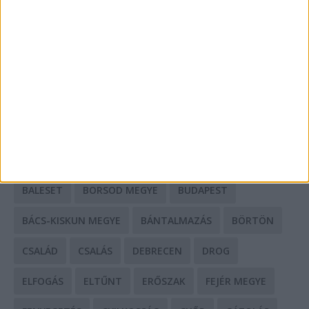
Mit tudnak a keleti e-bike-ok?
HIRDETÉS
CÍMKÉK
BALESET
BORSOD MEGYE
BUDAPEST
BÁCS-KISKUN MEGYE
BÁNTALMAZÁS
BÖRTÖN
CSALÁD
CSALÁS
DEBRECEN
DROG
ELFOGÁS
ELTŰNT
ERŐSZAK
FEJÉR MEGYE