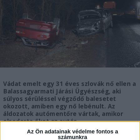
Vádat emelt egy 31 éves szlovák nő ellen a
Balassagyarmati Járási Ügyészség, aki
súlyos sérüléssel végződő balesetet
okozott, amiben egy nő lebénult. Az
áldozatok autómentőre vártak, amikor
elsodorta őket az autós.
Az Ön adatainak védelme fontos a
számunkra