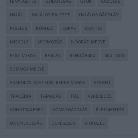
FENYEGETÉS
GYILKOSSÁG
GYŐR
GÁZOLÁS
HALÁL
HALÁLOS BALESET
HALÁLOS GÁZOLÁS
KÉSELÉS
KÓRHÁZ
LOPÁS
MENTÉS
MISKOLC
NYOMOZÁS
NÓGRÁD MEGYE
PEST MEGYE
RABLÁS
RENDŐRSÉG
SEGÍTSÉG
SOMOGY MEGYE
SZABOLCS-SZATMÁR-BEREG MEGYE
SZEGED
TRAGÉDIA
TÁMADÁS
TŰZ
VEREKEDÉS
VONATBALESET
VONATGÁZOLÁS
ÉLETMENTÉS
ÖNGYILKOSSÁG
ÜGYÉSZSÉG
ÜTKÖZÉS