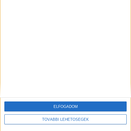
járművezetéstől is. Az ügyben a Pásztói
Járásbíróság dönt.
A Kékvillogó legfrissebb híreit
ide kattintva éred el! A Facebookon már 342
ezernél is többen követnek minket.
Kiemelt kép: helyszíni felvétel a baleset után –
Forrás: Nógrád Megyei Főügyészség
ELFOGADOM
MEGOSZTÁS:
TOVÁBBI LEHETŐSÉGEK