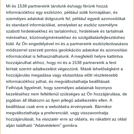
Mi és 1538 partnereink tárolunk és/vagy férünk hozzá
információkhoz egy eszközön, például sütik formájában, és
Autómentőre vártak
személyes adatokat dolgozunk fel, például egyedi azonosítókat
és standard információkat, amelyeket az eszköz személyre
A vádirat szerint a nő 2024. január 12-én, esti
szabott hirdetésekhez és tartalomhoz, hirdetések és tartalmak
szürkületben autózott élettársával és három
méréséhez, közönségmérésekhez és szolgáltatásfejlesztéshez
küld.
Az Ön engedélyével mi és a partnereink eszközleolvasásos
kiskorú gyermekével Gyöngyös irányából
módszerrel szerzett pontos geolokációs adatokat és azonosítási
Szurdokpüspöki felé. Az útburkolat az időjárási
információkat is felhasználhatunk. A megfelelő helyre kattintva
viszonyok miatt jeges, csúszós volt. Ezen a
hozzájárulhat ahhoz, hogy mi és a 1538 partnereink a fent
leírtak szerint adatkezelést végezzünk. Másik lehetőségként a
szakaszon, az útpadkán állt két nő, egy 35 éves,
hozzájárulás megadása vagy elutasítása előtt részletesebb
autómentőre váró sofőr és a számára segítséget
információkhoz juthat, és megváltoztathatja beállításait.
Felhívjuk figyelmét, hogy személyes adatainak bizonyos
nyújtó, 36 éves ismerőse, mellettük az utóbbi
kezeléséhez nem feltétlenül szükséges az Ön hozzájárulása, de
gépjárműve parkolt.
jogában áll tiltakozni az ilyen jellegű adatkezelés ellen. A
beállításai csak erre a weboldalra érvényesek. Bármikor
megváltoztathatja a preferenciáit, vagy visszavonhatja
hozzájárulását, ha visszatér erre az oldalra, és rákattint az oldal
alján található "Adatvédelem" gombra.