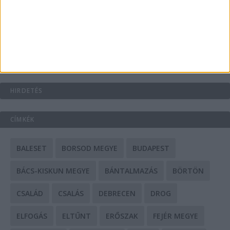
A csőbúvár szivattyúk: mit kell tudni róluk?
Mit tudnak a keleti e-bike-ok?
HIRDETÉS
CÍMKÉK
BALESET
BORSOD MEGYE
BUDAPEST
BÁCS-KISKUN MEGYE
BÁNTALMAZÁS
BÖRTÖN
CSALÁD
CSALÁS
DEBRECEN
DROG
ELFOGÁS
ELTŰNT
ERŐSZAK
FEJÉR MEGYE