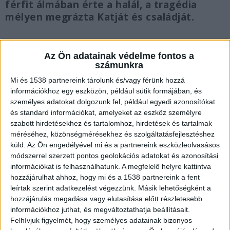
férfit álmában érte a halál, a tragédia
mélyen megrázta Katját és családját.
Az Ön adatainak védelme fontos a
számunkra
Halálos tűz Csömörön
Mi és 1538 partnereink tárolunk és/vagy férünk hozzá
információkhoz egy eszközön, például sütik formájában, és
Néhány nappal ezelőtt, Zoltán otthonában
személyes adatokat dolgozunk fel, például egyedi azonosítókat
keletkezett tűz. Sebestyén kapja volt férje
és standard információkat, amelyeket az eszköz személyre
szabott hirdetésekhez és tartalomhoz, hirdetések és tartalmak
füstmérgezést kapott, miközben aludt, és már
méréséhez, közönségmérésekhez és szolgáltatásfejlesztéshez
nem tudták megmenteni. A gyászhír teljesen
küld.
Az Ön engedélyével mi és a partnereink eszközleolvasásos
váratlanul érte, a tragédiáról egyik barátja
módszerrel szerzett pontos geolokációs adatokat és azonosítási
információkat is felhasználhatunk. A megfelelő helyre kattintva
értesítette őt. Azóta már felvette a kapcsolatot a
hozzájárulhat ahhoz, hogy mi és a 1538 partnereink a fent
hatóságokkal és a rendőrséggel, valamint a
leírtak szerint adatkezelést végezzünk. Másik lehetőségként a
hozzájárulás megadása vagy elutasítása előtt részletesebb
tűzoltósággal közösen meglátogatta a baleset
információkhoz juthat, és megváltoztathatja beállításait.
helyszínét.
A Kékvillogó legfrissebb híreit ide
Felhívjuk figyelmét, hogy személyes adatainak bizonyos