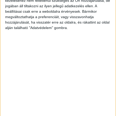
kezeléséhez nem feltétlenül szükséges az Ön hozzájárulása, de
kattintva éred el! A Facebookon már 342 ezernél
jogában áll tiltakozni az ilyen jellegű adatkezelés ellen. A
is többen követnek minket.
beállításai csak erre a weboldalra érvényesek. Bármikor
megváltoztathatja a preferenciáit, vagy visszavonhatja
hozzájárulását, ha visszatér erre az oldalra, és rákattint az oldal
alján található "Adatvédelem" gombra.
Napokig nem tudták elérni