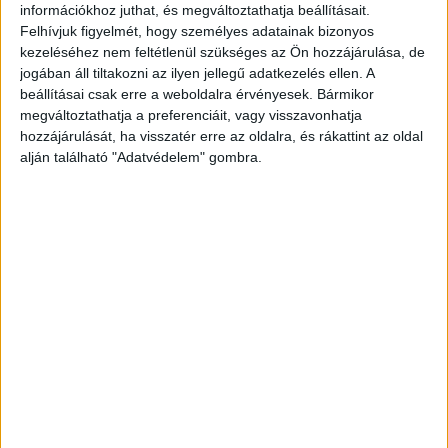
információkhoz juthat, és megváltoztathatja beállításait.
Felhívjuk figyelmét, hogy személyes adatainak bizonyos
kezeléséhez nem feltétlenül szükséges az Ön hozzájárulása, de
jogában áll tiltakozni az ilyen jellegű adatkezelés ellen. A
beállításai csak erre a weboldalra érvényesek. Bármikor
megváltoztathatja a preferenciáit, vagy visszavonhatja
hozzájárulását, ha visszatér erre az oldalra, és rákattint az oldal
alján található "Adatvédelem" gombra.
Nagyon akart a férfival találkozni
Az eset még 2021-ben, Budapest 2. kerületében,
a Kapás utca egyik társasházában történt. Az alig
150 centiméter magas, vékony nő képtelen volt