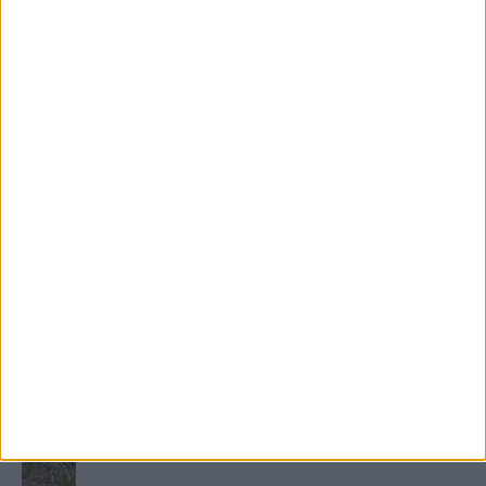
FRISS TÁMOGATÓI TARTALOM
Miért fáj gyakrabban a nők csípője? – A válasz a
medencében rejlik
B-vitamin komplex és folsav: szükséged van rá?
Energiát függetlenül: szigetüzemű megoldások
A csőbúvár szivattyúk: mit kell tudni róluk?
Mit tudnak a keleti e-bike-ok?