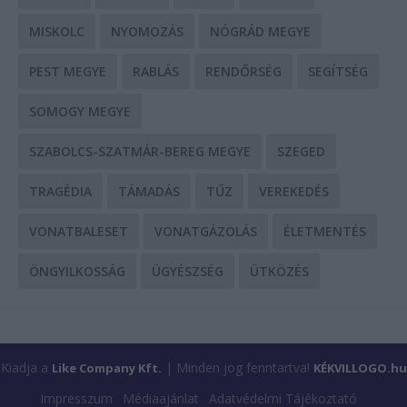
MISKOLC
NYOMOZÁS
NÓGRÁD MEGYE
PEST MEGYE
RABLÁS
RENDŐRSÉG
SEGÍTSÉG
SOMOGY MEGYE
SZABOLCS-SZATMÁR-BEREG MEGYE
SZEGED
TRAGÉDIA
TÁMADÁS
TŰZ
VEREKEDÉS
VONATBALESET
VONATGÁZOLÁS
ÉLETMENTÉS
ÖNGYILKOSSÁG
ÜGYÉSZSÉG
ÜTKÖZÉS
Kiadja a
| Minden jog fenntartva!
Like Company Kft.
KÉKVILLOGO.hu
Impresszum
Médiaajánlat
Adatvédelmi Tájékoztató