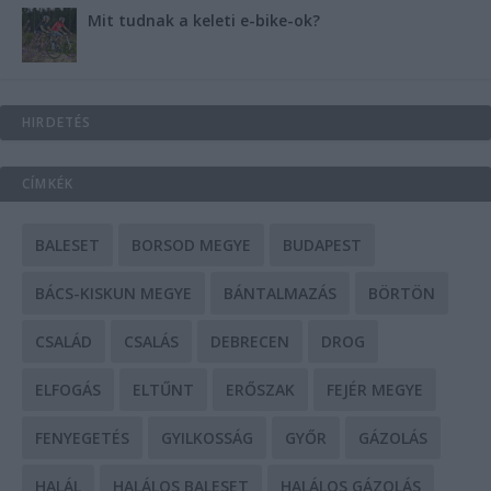
Mit tudnak a keleti e-bike-ok?
HIRDETÉS
CÍMKÉK
BALESET
BORSOD MEGYE
BUDAPEST
BÁCS-KISKUN MEGYE
BÁNTALMAZÁS
BÖRTÖN
CSALÁD
CSALÁS
DEBRECEN
DROG
ELFOGÁS
ELTŰNT
ERŐSZAK
FEJÉR MEGYE
FENYEGETÉS
GYILKOSSÁG
GYŐR
GÁZOLÁS
HALÁL
HALÁLOS BALESET
HALÁLOS GÁZOLÁS