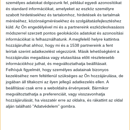
Dobozokkal és párnákkal takarták el
személyes adatokat dolgozunk fel, például egyedi azonosítókat
és standard információkat, amelyeket az eszköz személyre
A kivitelező még árajánlatot is adott a szükséges
szabott hirdetésekhez és tartalomhoz, hirdetések és tartalmak
méréséhez, közönségmérésekhez és szolgáltatásfejlesztéshez
faburkolásra, de a nő ezt nem fogadta el, és
küld.
Az Ön engedélyével mi és a partnereink eszközleolvasásos
mástól sem rendelt semmilyen biztonságos
módszerrel szerzett pontos geolokációs adatokat és azonosítási
használatot szolgáló burkolást vagy védőrácsot.
információkat is felhasználhatunk. A megfelelő helyre kattintva
hozzájárulhat ahhoz, hogy mi és a 1538 partnereink a fent
Annak ellenére, hogy az óvodai dolgozók
leírtak szerint adatkezelést végezzünk. Másik lehetőségként a
dobozokkal, párnákkal és székekkel igyekeztek
hozzájárulás megadása vagy elutasítása előtt részletesebb
információkhoz juthat, és megváltoztathatja beállításait.
megakadályozni azt, hogy a gyermekek a nyitott
Felhívjuk figyelmét, hogy személyes adatainak bizonyos
villamos csatlakozású hűtő-fűtő gépek mögé
kezeléséhez nem feltétlenül szükséges az Ön hozzájárulása, de
jogában áll tiltakozni az ilyen jellegű adatkezelés ellen. A
kerülhessenek, ők – az óvónők figyelemfelhívása
beállításai csak erre a weboldalra érvényesek. Bármikor
ellenére – időnként mégis bebújtak a készülékek
megváltoztathatja a preferenciáit, vagy visszavonhatja
mögé, vagy oda a játékaikat bedobálták.
A
hozzájárulását, ha visszatér erre az oldalra, és rákattint az oldal
alján található "Adatvédelem" gombra.
Kékvillogó legfrissebb híreit ide kattintva éred el!
A Facebookon már 341 ezernél is többen
követnek minket.