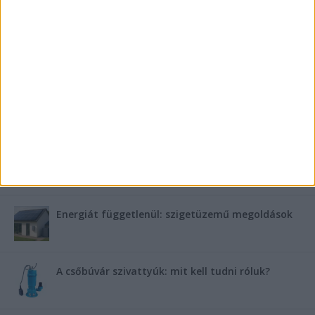
Saunier Duval gázkazán karbantartása a tél előtt –
Hogyan készüljünk fel a hóra és fagyra?
FRISS TÁMOGATÓI TARTALOM
Miért fáj gyakrabban a nők csípője? – A válasz a
medencében rejlik
B-vitamin komplex és folsav: szükséged van rá?
Energiát függetlenül: szigetüzemű megoldások
A csőbúvár szivattyúk: mit kell tudni róluk?