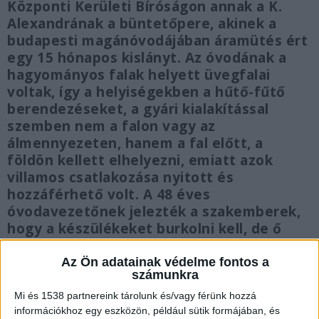
Központi Kerületi Bíróságon annak a K.
Alexandrának a büntetőpere, akinek a
budapesti magánóvodájában áramütés ért
egy 15 hónapos kislányt. Az óvodának a
hagyományos falak helyett üvegfalai
voltak, így a helyiségekben a hűtő-fűtő
berendezéseket, a gyári kialakítással
szemben nem a falon vagy az
álmennyezeten, hanem a fal előtt, a
földön kellett elhelyezni, emiatt azok
villamos csatlakozása nyitott és
hozzáférhető volt. A 48 éves
óvodavezetőnek jelezték a szakemberek,
hogy a készülékeket burkolni kell, de ő
figyelmen kívül hagyta az észrevételeiket.
Az Ön adatainak védelme fontos a
számunkra
Mi és 1538 partnereink tárolunk és/vagy férünk hozzá
információkhoz egy eszközön, például sütik formájában, és