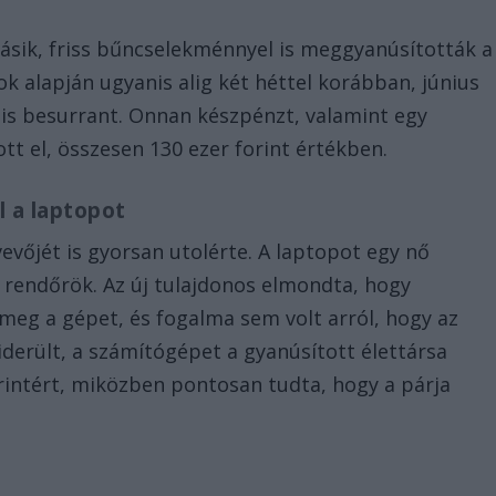
ásik, friss bűncselekménnyel is meggyanúsították a
kok alapján ugyanis alig két héttel korábban, június
 is besurrant. Onnan készpénzt, valamint egy
t el, összesen 130 ezer forint értékben.
l a laptopot
vőjét is gyorsan utolérte. A laptopot egy nő
a rendőrök. Az új tulajdonos elmondta, hogy
 meg a gépet, és fogalma sem volt arról, hogy az
derült, a számítógépet a gyanúsított élettársa
rintért, miközben pontosan tudta, hogy a párja