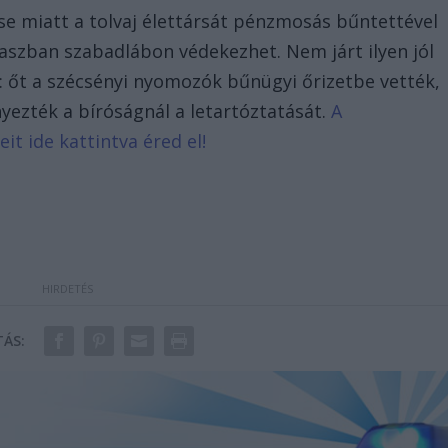
se miatt a tolvaj élettársát pénzmosás bűntettével
kaszban szabadlábon védekezhet. Nem járt ilyen jól
: őt a szécsényi nyomozók bűnügyi őrizetbe vették,
ezték a bíróságnál a letartóztatását.
A
it ide kattintva éred el!
ÁS: