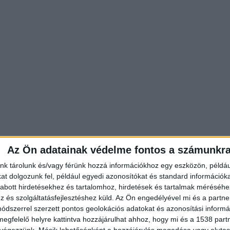
Az Ön adatainak védelme fontos a számunkr
nk tárolunk és/vagy férünk hozzá információkhoz egy eszközön, példáu
t dolgozunk fel, például egyedi azonosítókat és standard információk
abott hirdetésekhez és tartalomhoz, hirdetések és tartalmak méréséhe
és szolgáltatásfejlesztéshez küld.
Az Ön engedélyével mi és a partne
dszerrel szerzett pontos geolokációs adatokat és azonosítási informác
hatóság embereit, ám a keresett férfi első
megfelelő helyre kattintva hozzájárulhat ahhoz, hogy mi és a 1538 partne
 végezzünk. Másik lehetőségként a hozzájárulás megadása vagy elutasí