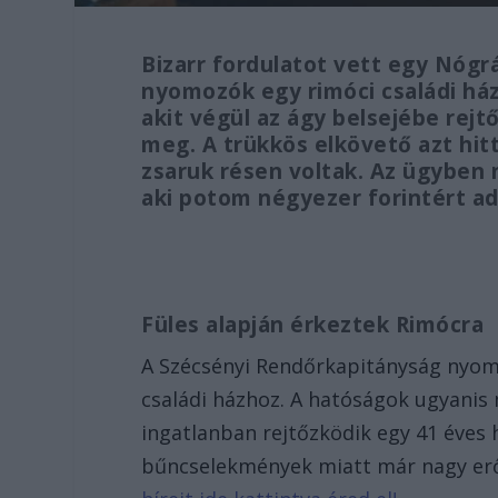
Bizarr fordulatot vett egy Nógr
nyomozók egy rimóci családi ház
akit végül az ágy belsejébe rej
meg. A trükkös elkövető azt hitt
zsaruk résen voltak. Az ügyben 
aki potom négyezer forintért ad
Füles alapján érkeztek Rimócra
A Szécsényi Rendőrkapitányság nyomoz
családi házhoz. A hatóságok ugyanis 
ingatlanban rejtőzködik egy 41 éves h
bűncselekmények miatt már nagy erő