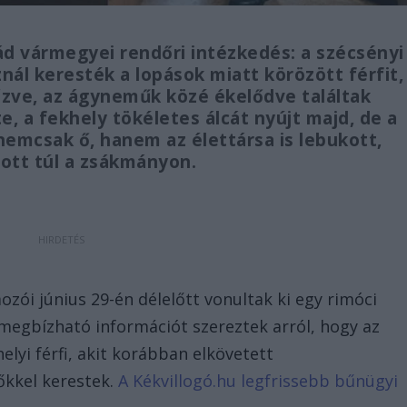
ád vármegyei rendőri intézkedés: a szécsényi
nál keresték a lopások miatt körözött férfit,
tőzve, az ágyneműk közé ékelődve találtak
e, a fekhely tökéletes álcát nyújt majd, de a
nemcsak ő, hanem az élettársa is lebukott,
ott túl a zsákmányon.
ói június 29-én délelőtt vonultak ki egy rimóci
megbízható információt szereztek arról, hogy az
elyi férfi, akit korábban elkövetett
kkel kerestek.
A Kékvillogó.hu legfrissebb bűnügyi