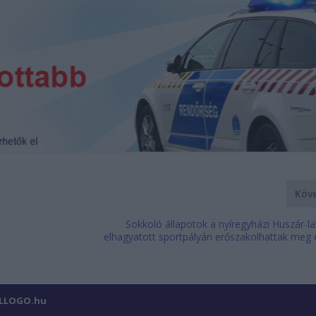
Köv
Sokkoló állapotok a nyíregyházi Huszár-l
elhagyatott sportpályán erőszakolhattak meg 
ILLOGO.hu