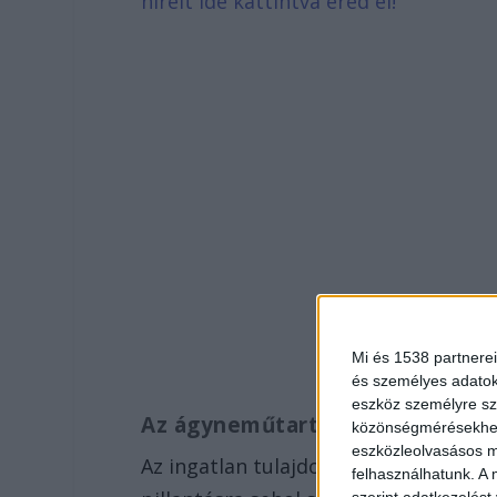
híreit ide kattintva éred el!
Mi és 1538 partnerei
és személyes adatoka
eszköz személyre sz
Az ágyneműtartó titka
közönségmérésekhez 
eszközleolvasásos mó
Az ingatlan tulajdonosa beengedte a 
felhasználhatunk. A 
szerint adatkezelést