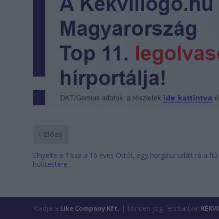
Előző
Elnyelte a Tisza a 16 éves Ottót, egy horgász talált rá a fiú
holttestére
Kiadja a
| Minden jog fenntartva!
Like Company Kft.
KÉKV