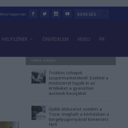
ettina napja van
HELYSZÍNEK
ÖNVÉDELEM
VIDEO
PR
FRISS CIKKEK
Trükkös tolvajok
szupermarketeknél: Ezekkel a
módszerrel lopják ki az
értékeket a gyanútlan
autósok kocsijából
Újabb áldozatot szedett a
Tisza: meghalt a kórházban a
Gergelyugornyánál kimentett
férfi