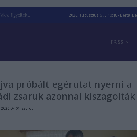
kra figyeltek...
2026. augusztus 6., 3:40:49
- Berta, B
FRISS
va próbált egérutat nyerni a
rádi zsaruk azonnal kiszagolták
|
2026.07.01. szerda