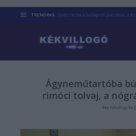
TRENDING:
Óriási razzia a budapesti piacokon, a kofá
Ágyneműtartóba búj
rimóci tolvaj, a nóg
Írta:
Kékvillogo.hu