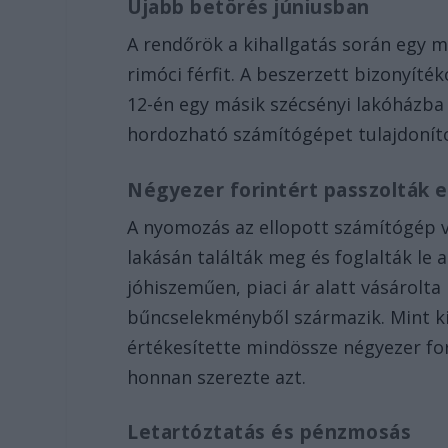
Újabb betörés júniusban
A rendőrök a kihallgatás során egy m
rimóci férfit. A beszerzett bizonyíté
12-én egy másik szécsényi lakóházba
hordozható számítógépet tulajdonítot
Négyezer forintért passzolták e
A nyomozás az ellopott számítógép ve
lakásán találták meg és foglalták le 
jóhiszeműen, piaci ár alatt vásárolta
bűncselekményből származik. Mint ki
értékesítette mindössze négyezer fo
honnan szerezte azt.
Letartóztatás és pénzmosás