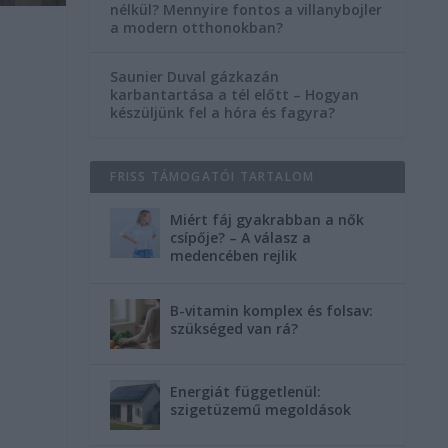
nélkül? Mennyire fontos a villanybojler
a modern otthonokban?
Saunier Duval gázkazán
karbantartása a tél előtt – Hogyan
készüljünk fel a hóra és fagyra?
FRISS TÁMOGATÓI TARTALOM
Miért fáj gyakrabban a nők
csípője? – A válasz a
medencében rejlik
B-vitamin komplex és folsav:
szükséged van rá?
Energiát függetlenül:
szigetüzemű megoldások