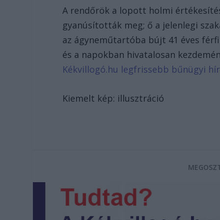
A rendőrök a lopott holmi értékesíté
gyanúsították meg; ő a jelenlegi sza
az ágyneműtartóba bújt 41 éves férfi
és a napokban hivatalosan kezdemény
Kékvillogó.hu legfrissebb bűnügyi híre
Kiemelt kép: illusztráció
MEGOSZT