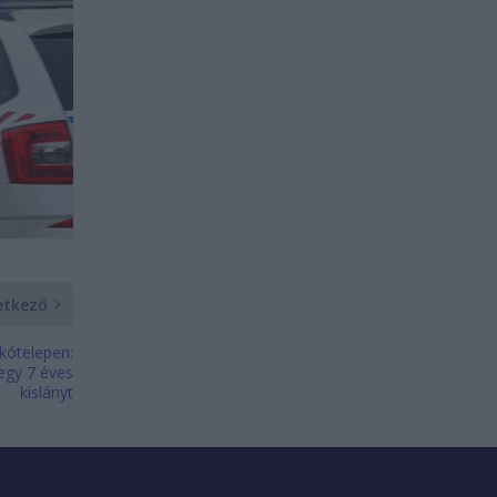
etkező
akótelepen:
egy 7 éves
kislányt