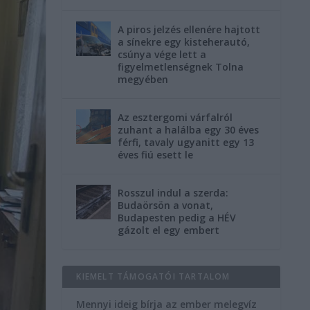
A piros jelzés ellenére hajtott
a sínekre egy kisteherautó,
csúnya vége lett a
figyelmetlenségnek Tolna
megyében
Az esztergomi várfalról
zuhant a halálba egy 30 éves
férfi, tavaly ugyanitt egy 13
éves fiú esett le
Rosszul indul a szerda:
Budaörsön a vonat,
Budapesten pedig a HÉV
gázolt el egy embert
KIEMELT TÁMOGATÓI TARTALOM
Mennyi ideig bírja az ember melegvíz