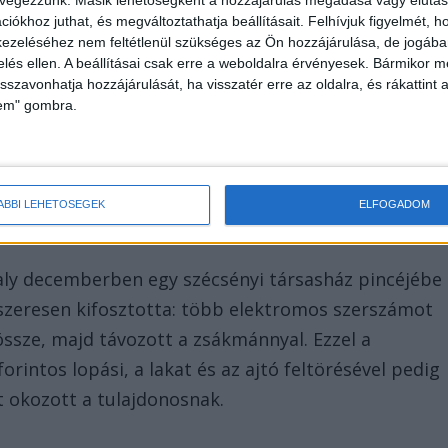
A tapasztalt nyomozók ezért szisztematikusan
iókhoz juthat, és megváltoztathatja beállításait.
Felhívjuk figyelmét, 
 A kutatás végül az egyik hálószobában vezetett
ezeléséhez nem feltétlenül szükséges az Ön hozzájárulása, de jogában 
yat, a 41 éves tolvaj a bútor mélyén, az
zelés ellen. A beállításai csak erre a weboldalra érvényesek. Bármikor m
isszavonhatja hozzájárulását, ha visszatér erre az oldalra, és rákattint a
atatlanná válni. A rejtőzködés nem jött be, a
lem" gombra.
ták a kapitányságra.
ÁBBI LEHETŐSÉGEK
ELFOGADOM
valy decemberben egy szécsényi társasház pincéjébe
dszeresen kifosztotta: több elektromos szerszámot
ssze, majd távozott a zsákmánnyal. Ezzel a
intos lopási, a lakat és az ajtó feltörésével pedig
t okozott a tulajdonosnak.