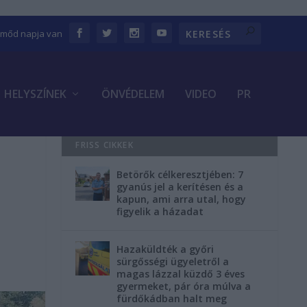
Emőd napja van
HELYSZÍNEK
ÖNVÉDELEM
VIDEO
PR
FRISS CIKKEK
Betörők célkeresztjében: 7
gyanús jel a kerítésen és a
kapun, ami arra utal, hogy
figyelik a házadat
Hazaküldték a győri
sürgősségi ügyeletről a
magas lázzal küzdő 3 éves
gyermeket, pár óra múlva a
fürdőkádban halt meg