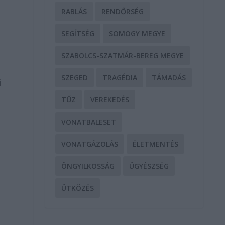
RABLÁS
RENDŐRSÉG
SEGÍTSÉG
SOMOGY MEGYE
SZABOLCS-SZATMÁR-BEREG MEGYE
SZEGED
TRAGÉDIA
TÁMADÁS
i
t
TŰZ
VEREKEDÉS
VONATBALESET
VONATGÁZOLÁS
ÉLETMENTÉS
ÖNGYILKOSSÁG
ÜGYÉSZSÉG
ÜTKÖZÉS
a