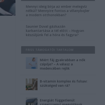
Mennyi ideig bírja az ember melegvíz
nélkül? Mennyire fontos a villanybojler
a modern otthonokban?
Saunier Duval gázkazán
karbantartása a tél előtt – Hogyan
készüljünk fel a hóra és fagyra?
FRISS TÁMOGATÓI TARTALOM
Miért fáj gyakrabban a nők
csípője? – A válasz a
medencében rejlik
B-vitamin komplex és folsav:
szükséged van rá?
Energiát függetlenül:
szigetüzemű megoldások