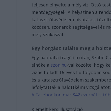
teljesen elnyelte a mély víz. Ottó te
mentőegységek. A helyszínen a rendőr
katasztrófavédelem hivatásos tűzolt
közösen, szonárok segítségével és me
mély szakaszát.
Egy horgász találta meg a holtt
Egy nappal a tragédia után, Szabó Cs
elnöke a
szon.hu
-val közölte, hogy k
vízbe fulladt 16 éves fiú folyóban so
és a katasztrófavédelem szakemberei 
lefolytatták a halottkémi vizsgálatot
A Facebookon már 342 ezernél is tö
Kiemelt kép: illusztráció