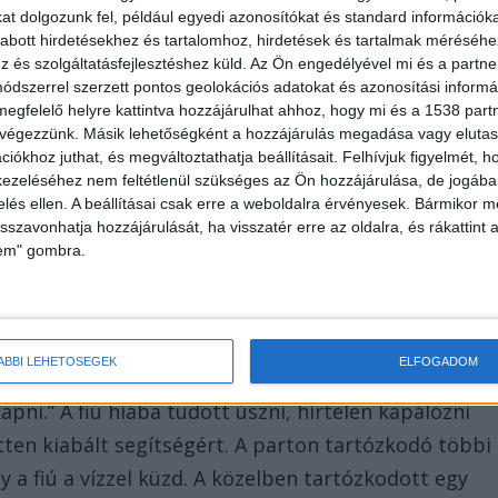
t dolgozunk fel, például egyedi azonosítókat és standard információk
okszigetek alakultak, a terület azonban nagyon
abott hirdetésekhez és tartalomhoz, hirdetések és tartalmak méréséhe
és szolgáltatásfejlesztéshez küld.
Az Ön engedélyével mi és a partne
kedők egyetlen óvatlan pillanatban hirtelen,
dszerrel szerzett pontos geolokációs adatokat és azonosítási informác
tják szemben magukat. A helyszínt azonban a
megfelelő helyre kattintva hozzájárulhat ahhoz, hogy mi és a 1538 partne
 végezzünk. Másik lehetőségként a hozzájárulás megadása vagy elutasí
iókhoz juthat, és megváltoztathatja beállításait.
Felhívjuk figyelmét, 
ezeléséhez nem feltétlenül szükséges az Ön hozzájárulása, de jogában 
zelés ellen. A beállításai csak erre a weboldalra érvényesek. Bármikor m
isszavonhatja hozzájárulását, ha visszatér erre az oldalra, és rákattint a
lem" gombra.
ckáztatta a fiatalokért
 amikor a 16 éves Ottó megpróbált átúszni a vízen
megrázó részletességgel idézte fel a végzetes
ÁBBI LEHETŐSÉGEK
ELFOGADOM
a vízen, utána már csak egy olyan öt percet úszott,
ni.” A fiú hiába tudott úszni, hirtelen kapálózni
ten kiabált segítségért. A parton tartózkodó többi
 a fiú a vízzel küzd. A közelben tartózkodott egy