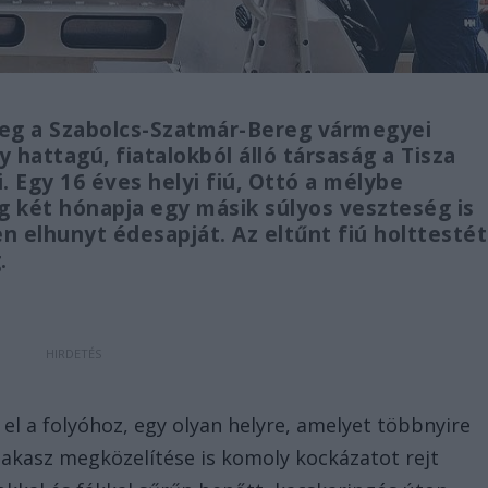
meg a Szabolcs-Szatmár-Bereg vármegyei
y hattagú, fiatalokból álló társaság a Tisza
. Egy 16 éves helyi fiú, Ottó a mélybe
ig két hónapja egy másik súlyos veszteség is
en elhunyt édesapját. Az eltűnt fiú holttestét
g.
t el a folyóhoz, egy olyan helyre, amelyet többnyire
zakasz megközelítése is komoly kockázatot rejt