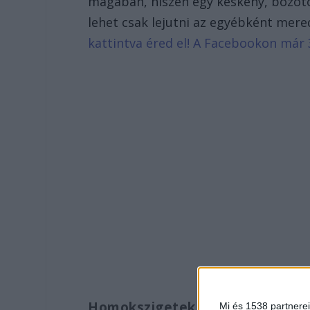
magában, hiszen egy keskeny, bozóto
lehet csak lejutni az egyébként mere
kattintva éred el! A Facebookon már 
Homokszigetek alakultak ki
Mi és 1538 partnerei