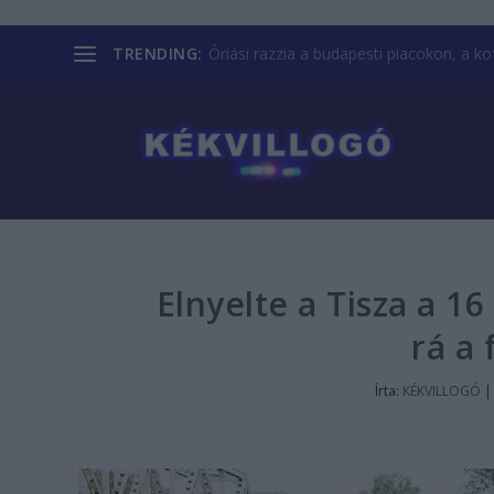
TRENDING:
Óriási razzia a budapesti piacokon, a kofá
Elnyelte a Tisza a 16
rá a 
Írta:
KÉKVILLOGÓ