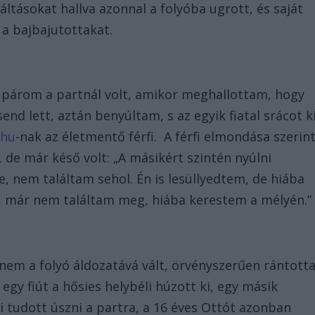
kiáltásokat hallva azonnal a folyóba ugrott, és saját
 a bajbajutottakat.
 párom a partnál volt, amikor meghallottam, hogy
end lett, aztán benyúltam, s az egyik fiatal srácot k
.hu
-nak az életmentő férfi. A férfi elmondása szerin
 de már késő volt: „A másikért szintén nyúlni
, nem találtam sehol. Én is lesüllyedtem, de hiába
, már nem találtam meg, hiába kerestem a mélyén.”
nem a folyó áldozatává vált, örvényszerűen rántott
 egy fiút a hősies helybéli húzott ki, egy másik
i tudott úszni a partra, a 16 éves Ottót azonban