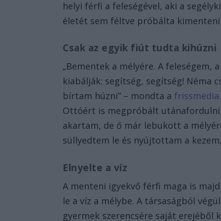
helyi férfi a feleségével, aki a segély
életét sem féltve próbálta kimenteni
Csak az egyik fiút tudta kihúzni
„Bementek a mélyére. A feleségem, a
kiabálják: segítség, segítség! Néma cs
bírtam húzni” – mondta a
frissmedia
Ottóért is megpróbált utánafordulni,
akartam, de ő már lebukott a mélyére
süllyedtem le és nyújtottam a kezem
Elnyelte a víz
A menteni igyekvő férfi maga is majd
le a víz a mélybe. A társaságból végül
gyermek szerencsére saját erejéből k