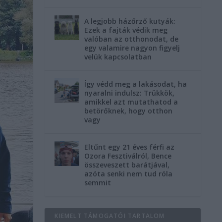
A legjobb házőrző kutyák:
Ezek a fajták védik meg
valóban az otthonodat, de
egy valamire nagyon figyelj
velük kapcsolatban
Így védd meg a lakásodat, ha
nyaralni indulsz: Trükkök,
amikkel azt mutathatod a
betörőknek, hogy otthon
vagy
Eltűnt egy 21 éves férfi az
Ozora Fesztiválról, Bence
összeveszett barátjával,
azóta senki nem tud róla
semmit
KIEMELT TÁMOGATÓI TARTALOM