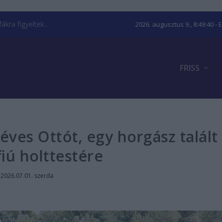
kra figyeltek...
2026. augusztus 9., 8:49:41
- 
FRISS
 éves Ottót, egy horgász talált
fiú holttestére
|
2026.07.01. szerda