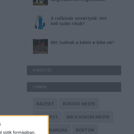
A csőbúvár szivattyúk: mit
kell tudni róluk?
Mit tudnak a keleti e-bike-ok?
HIRDETÉS
CÍMKÉK
BALESET
BORSOD MEGYE
BUDAPEST
BÁCS-KISKUN MEGYE
a
BÁNTALMAZÁS
BÖRTÖN
l sütik formájában,