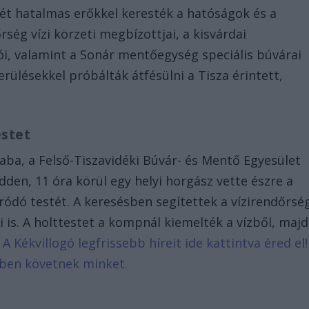
stét hatalmas erőkkel keresték a hatóságok és a
ség vízi körzeti megbízottjai, a kisvárdai
ói, valamint a Sonár mentőegység speciális búvárai
rülésekkel próbálták átfésülni a Tisza érintett,
estet
aba, a Felső-Tiszavidéki Búvár- és Mentő Egyesület
edden, 11 óra körül egy helyi horgász vette észre a
dródó testét. A keresésben segítettek a vízirendőrsé
is. A holttestet a kompnál kiemelték a vízből, majd
.
A Kékvillogó legfrissebb híreit ide kattintva éred el!
bben követnek minket.