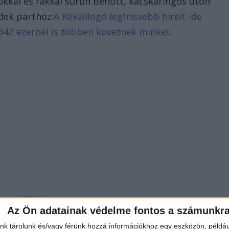
kkal és fákkal sűrűn benőtt, kacskaringós úton
dek parthoz.
A Kékvillogó legfrissebb híreit ide
342 ezernél is többen követnek minket.
Az Ön adatainak védelme fontos a számunkr
nk tárolunk és/vagy férünk hozzá információkhoz egy eszközön, példáu