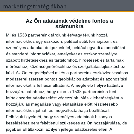
marketingstratégiákban.
Az Ön adatainak védelme fontos a
Miért a világítás az egyik legerősebb
számunkra
kommunikációs eszköz?
Mi és 1538 partnereink tárolunk és/vagy férünk hozzá
információkhoz egy eszközön, például sütik formájában, és
személyes adatokat dolgozunk fel, például egyedi azonosítókat
A jól megválasztott fény kiemelkedően lényeges
és standard információkat, amelyeket az eszköz személyre
az információk hatékony bemutatása során. A
szabott hirdetésekhez és tartalomhoz, hirdetések és tartalmak
méréséhez, közönségmérésekhez és szolgáltatásfejlesztéshez
világító táblák, LED panelek, fényreklámok és
küld.
Az Ön engedélyével mi és a partnereink eszközleolvasásos
pultvilágítási megoldások számos helyszínen
módszerrel szerzett pontos geolokációs adatokat és azonosítási
információkat is felhasználhatunk. A megfelelő helyre kattintva
használhatók, mint például egy üzlet, iroda,
hozzájárulhat ahhoz, hogy mi és a 1538 partnereink a fent
kiállítás vagy vendéglátóhely. Ezek az eszközök
leírtak szerint adatkezelést végezzünk. Másik lehetőségként a
segítségével könnyebb kitűnni a sokaságból,
hozzájárulás megadása vagy elutasítása előtt részletesebb
információkhoz juthat, és megváltoztathatja beállításait.
hiszen a látványos fényhatások akár messziről is
Felhívjuk figyelmét, hogy személyes adatainak bizonyos
felhívják magukra a figyelmet, így az ügyfelek
kezeléséhez nem feltétlenül szükséges az Ön hozzájárulása, de
jogában áll tiltakozni az ilyen jellegű adatkezelés ellen. A
vagy látogatók azonnal megismerhetik a