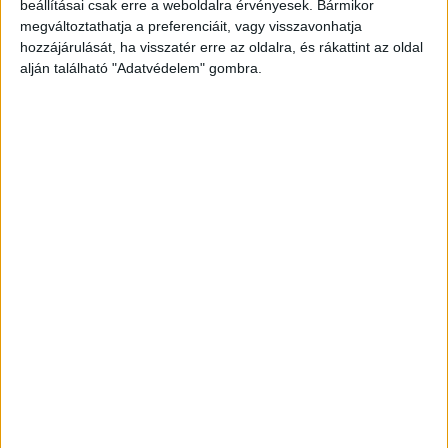
beállításai csak erre a weboldalra érvényesek. Bármikor
kulcsfontosságú információkat.
megváltoztathatja a preferenciáit, vagy visszavonhatja
hozzájárulását, ha visszatér erre az oldalra, és rákattint az oldal
alján található "Adatvédelem" gombra.
Világító eszközök
alkalmazása kimondottan
előnyös lehet bármilyen marketing kampányban.
A Print Produkció csapata, mely széleskörű
tapasztalatokkal rendelkezik ezen a területen,
számtalan megoldást kínál, amit egyedi igényeid
szerint alakíthatunk.
Energiatakarékosság és hatékonyság: a
modern LED technológia
Napjainkban a fenntarthatóság egyre fontosabb
szerepet játszik, így a legtöbb világító eszköz
már energiatakarékos LED technológiával