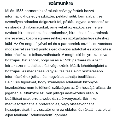
helyiségeket a magas páratartalom hatására
számunkra
kialakuló penész ellen is. A ventilátorok
Mi és 1538 partnereink tárolunk és/vagy férünk hozzá
legnagyobb előnye, hogy friss levegőt nyújtanak,
információkhoz egy eszközön, például sütik formájában, és
személyes adatokat dolgozunk fel, például egyedi azonosítókat
és mindezt energiahatékonyan is megtehetik.
és standard információkat, amelyeket az eszköz személyre
szabott hirdetésekhez és tartalomhoz, hirdetések és tartalmak
A megfelelő ventilátor kiválasztása során fontos
méréséhez, közönségmérésekhez és szolgáltatásfejlesztéshez
küld.
Az Ön engedélyével mi és a partnereink eszközleolvasásos
szempont a teljesítmény és a zajszint. Emellett
módszerrel szerzett pontos geolokációs adatokat és azonosítási
figyelmet kell fordítani az olyan tényezőkre, mint
információkat is felhasználhatunk. A megfelelő helyre kattintva
hozzájárulhat ahhoz, hogy mi és a 1538 partnereink a fent
a beépítés egyszerűsége és az esztétikai
leírtak szerint adatkezelést végezzünk. Másik lehetőségként a
megjelenés. Hiszen egy jól megválasztott
elszívó
hozzájárulás megadása vagy elutasítása előtt részletesebb
információkhoz juthat, és megváltoztathatja beállításait.
ventilátor a Penta Elektrik
oldaláról hosszú távon
Felhívjuk figyelmét, hogy személyes adatainak bizonyos
biztosítja a lakás komfortját.
kezeléséhez nem feltétlenül szükséges az Ön hozzájárulása, de
jogában áll tiltakozni az ilyen jellegű adatkezelés ellen. A
beállításai csak erre a weboldalra érvényesek. Bármikor
Ventilátorok fajtái és előnyei
megváltoztathatja a preferenciáit, vagy visszavonhatja
hozzájárulását, ha visszatér erre az oldalra, és rákattint az oldal
alján található "Adatvédelem" gombra.
A különböző helyzetek és igények másfajta