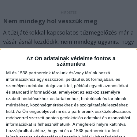
Nem mindegy hol vesszük meg
A tűzijátékokkal kapcsolatos tűzmegelőzés már a
vásárlásnál kezdődik, nem mindegy ugyanis, hogy
hol szerezzük be ezeket az eszközöket. Ne
Az Ön adatainak védelme fontos a
vásároljunk tűzijátékot aluljáróban, piacon vagy
számunkra
csomagtartóból, mert az így beszerzett
Mi és 1538 partnereink tárolunk és/vagy férünk hozzá
pirotechnikai termékek nem biztos, hogy
információkhoz egy eszközön, például sütik formájában, és
személyes adatokat dolgozunk fel, például egyedi azonosítókat
tűzvédelmi szempontból megfelelőek – írta
és standard információkat, amelyeket az eszköz személyre
közleményében a szóvivő.
A Kékvillogó
szabott hirdetésekhez és tartalomhoz, hirdetések és tartalmak
legfrissebb híreit ide kattintva éred el! A
méréséhez, közönségmérésekhez és szolgáltatásfejlesztéshez
küld.
Az Ön engedélyével mi és a partnereink eszközleolvasásos
Facebookon már 341 ezernél is többen követnek
módszerrel szerzett pontos geolokációs adatokat és azonosítási
minket.
információkat is felhasználhatunk. A megfelelő helyre kattintva
hozzájárulhat ahhoz, hogy mi és a 1538 partnereink a fent