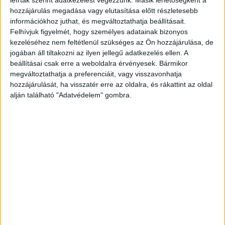
leírtak szerint adatkezelést végezzünk. Másik lehetőségként a
hozzájárulás megadása vagy elutasítása előtt részletesebb
információkhoz juthat, és megváltoztathatja beállításait.
Felhívjuk figyelmét, hogy személyes adatainak bizonyos
kezeléséhez nem feltétlenül szükséges az Ön hozzájárulása, de
jogában áll tiltakozni az ilyen jellegű adatkezelés ellen. A
beállításai csak erre a weboldalra érvényesek. Bármikor
megváltoztathatja a preferenciáit, vagy visszavonhatja
hozzájárulását, ha visszatér erre az oldalra, és rákattint az oldal
alján található "Adatvédelem" gombra.
Körültekintő választás
Hozzátette: internetes rendelésnél fontos a
körültekintő választás, lehetőség szerint magyar
cégtől rendeljünk, mert ezek termékei