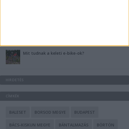
Energiát függetlenül: szigetüzemű megoldások
A csőbúvár szivattyúk: mit kell tudni róluk?
Mit tudnak a keleti e-bike-ok?
HIRDETÉS
CÍMKÉK
BALESET
BORSOD MEGYE
BUDAPEST
BÁCS-KISKUN MEGYE
BÁNTALMAZÁS
BÖRTÖN