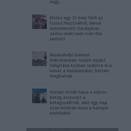
vagy
Eltűnt egy 21 éves férfi az
Ozora Fesztiválról, Bence
összeveszett barátjával,
azóta senki nem tud róla
semmit
Munkahelyi baleset
Debrecenben: Vasúti átjáró
felújítása közben sodorta el a
vonat a munkásokat, ketten
meghaltak
Holtan vitták haza a súlyos
beteg asszonyt a
betegszállítók, akit egy nap
után küldtek haza a hatvani
kórházból