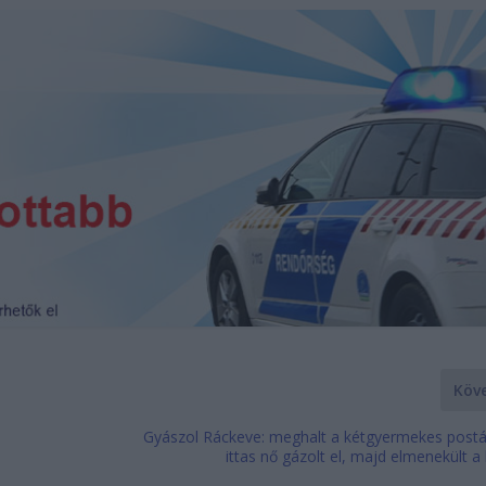
Köv
Gyászol Ráckeve: meghalt a kétgyermekes postás
ittas nő gázolt el, majd elmenekült a 