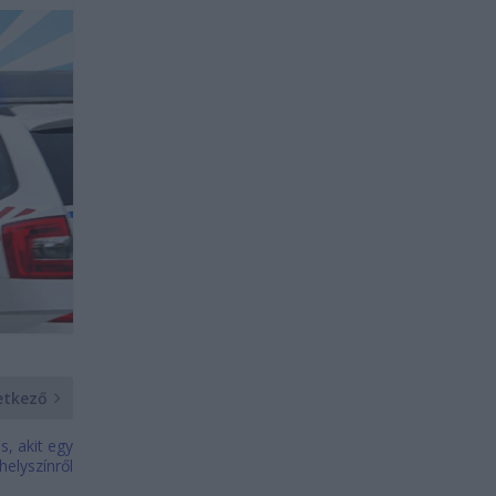
etkező
, akit egy
helyszínről