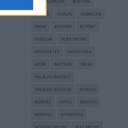
BÁNTALMAZÁS
BÖRTÖN
CSALÁD
CSALÁS
DEBRECEN
DROG
ELFOGÁS
ELTŰNT
ERŐSZAK
FEJÉR MEGYE
FENYEGETÉS
GYILKOSSÁG
GYŐR
GÁZOLÁS
HALÁL
HALÁLOS BALESET
HALÁLOS GÁZOLÁS
KÉSELÉS
.
KÓRHÁZ
LOPÁS
MENTÉS
MISKOLC
NYOMOZÁS
NÓGRÁD MEGYE
PEST MEGYE