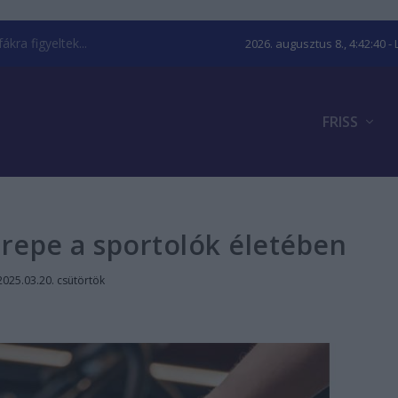
kra figyeltek...
2026. augusztus 8., 4:42:40
- 
FRISS
repe a sportolók életében
2025.03.20. csütörtök