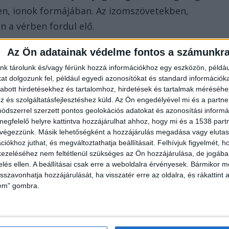
ben, ionok formájában. Az izomszövetekben,
n a vérben fordul elő.
Az Ön adatainak védelme fontos a számunkr
orán ásványi anyagokat, közöttük magnéziumot is
nk tárolunk és/vagy férünk hozzá információkhoz egy eszközön, példáu
sul még fokozódik is. Ezért elengedhetetlen, hogy
t dolgozunk fel, például egyedi azonosítókat és standard információk
nyiséget. Ennek módja pedig nem más, mint a
abott hirdetésekhez és tartalomhoz, hirdetések és tartalmak méréséhe
és szolgáltatásfejlesztéshez küld.
Az Ön engedélyével mi és a partne
étrend-kiegészítők használata. Természetes módon
dszerrel szerzett pontos geolokációs adatokat és azonosítási informác
, a magvakban, a teljes kiőrlésű gabonákban és
megfelelő helyre kattintva hozzájárulhat ahhoz, hogy mi és a 1538 partne
anánban) fordul elő.
 végezzünk. Másik lehetőségként a hozzájárulás megadása vagy elutasí
iókhoz juthat, és megváltoztathatja beállításait.
Felhívjuk figyelmét, 
ezeléséhez nem feltétlenül szükséges az Ön hozzájárulása, de jogában 
zítők
zelés ellen. A beállításai csak erre a weboldalra érvényesek. Bármikor m
isszavonhatja hozzájárulását, ha visszatér erre az oldalra, és rákattint a
lem" gombra.
ítő érhető el, amely kisebb-nagyobb arányban
ekedni, hogy a napi bevitel elérje a minimum 300-
étel esetén azonban ez akár 400-600 mg-ra is