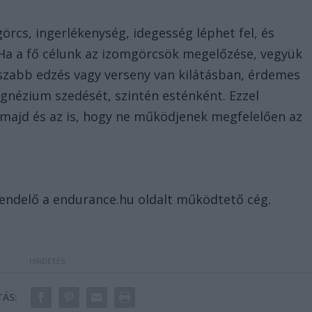
rcs, ingerlékenység, idegesség léphet fel, és
. Ha a fő célunk az izomgörcsök megelőzése, vegyük
sszabb edzés vagy verseny van kilátásban, érdemes
gnézium szedését, szintén esténként. Ezzel
 majd és az is, hogy ne működjenek megfelelően az
rendelő a endurance.hu oldalt működtető cég.
ÁS: