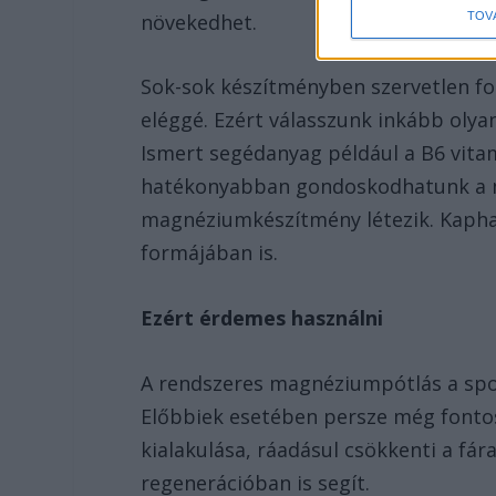
növekedhet.
TOV
Sok-sok készítményben szervetlen f
eléggé. Ezért válasszunk inkább oly
Ismert segédanyag például a B6 vit
hatékonyabban gondoskodhatunk a m
magnéziumkészítmény létezik. Kapható
formájában is.
Ezért érdemes használni
A rendszeres magnéziumpótlás a spor
Előbbiek esetében persze még fonto
kialakulása, ráadásul csökkenti a fár
regenerációban is segít.