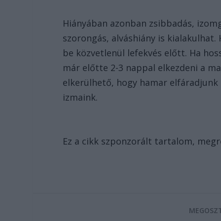
Hiányában azonban zsibbadás, izomgö
szorongás, alváshiány is kialakulhat
be közvetlenül lefekvés előtt. Ha ho
már előtte 2-3 nappal elkezdeni a ma
elkerülhető, hogy hamar elfáradjunk
izmaink.
Ez a cikk szponzorált tartalom, meg
MEGOSZT