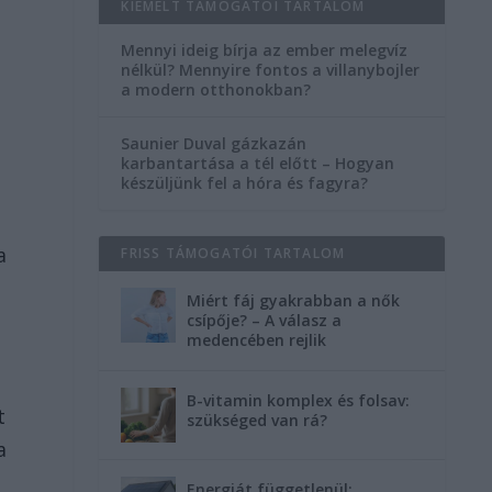
KIEMELT TÁMOGATÓI TARTALOM
Mennyi ideig bírja az ember melegvíz
nélkül? Mennyire fontos a villanybojler
a modern otthonokban?
Saunier Duval gázkazán
karbantartása a tél előtt – Hogyan
készüljünk fel a hóra és fagyra?
a
FRISS TÁMOGATÓI TARTALOM
Miért fáj gyakrabban a nők
csípője? – A válasz a
medencében rejlik
B-vitamin komplex és folsav:
t
szükséged van rá?
a
Energiát függetlenül: