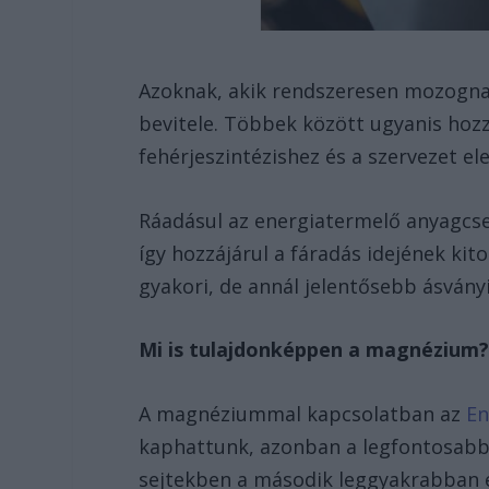
Azoknak, akik rendszeresen mozogna
bevitele. Többek között ugyanis hoz
fehérjeszintézishez és a szervezet el
Ráadásul az energiatermelő anyagcse
így hozzájárul a fáradás idejének ki
gyakori, de annál jelentősebb ásvány
Mi is tulajdonképpen a magnézium
A magnéziummal kapcsolatban az
En
kaphattunk, azonban a legfontosabb
sejtekben a második leggyakrabban 