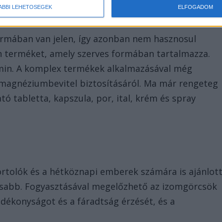
ÁBBI LEHETŐSÉGEK
ELFOGADOM
ormában van jelen, így azonban nem hasznosul
an terméket, amely szerves formában tartalmazza.
amin. A komplex termékek alkalmazásával még
agnéziumbevitel biztosításáról. Ma már rengeteg
 tabletta, kapszula, por, ital, krém és spray
tolók és a hétköznapi emberek számára is ajánlott
sabb. Fogyasztásával megelőzhető az izomgörcsök
adékonyságot és a fáradtság érzését, és a