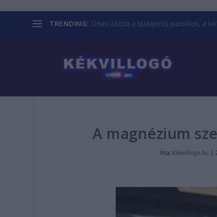
TRENDING:
Óriási razzia a budapesti piacokon, a kofá
A magnézium sze
Írta:
Kékvillogo.hu
|