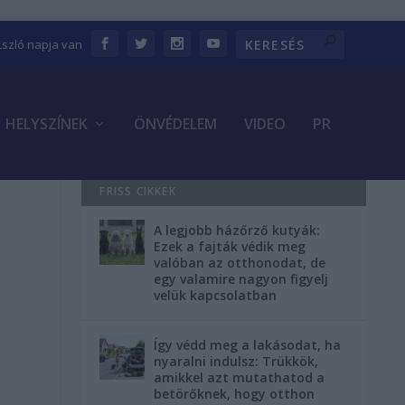
Lszló napja van
HELYSZÍNEK
ÖNVÉDELEM
VIDEO
PR
FRISS CIKKEK
A legjobb házőrző kutyák:
Ezek a fajták védik meg
valóban az otthonodat, de
egy valamire nagyon figyelj
velük kapcsolatban
Így védd meg a lakásodat, ha
nyaralni indulsz: Trükkök,
amikkel azt mutathatod a
betörőknek, hogy otthon