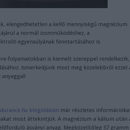
k, elengedhetetlen a kellő mennyiségű magnézium
zájárul a normál izomműködéshez, a
ektrolit-egyensúlyának fenntartásához is.
re-folyamatokban is kiemelt szereppel rendelkezik,
tolásához. Ismerkedjünk most meg közelebbről ezzel 
i anyaggal!
?
durance.hu blogoldalán
már részletes információka
akat most áttekintjük. A magnézium a kálium után 
előforduló ásványi anyag. Megközelítőleg 57 gramm