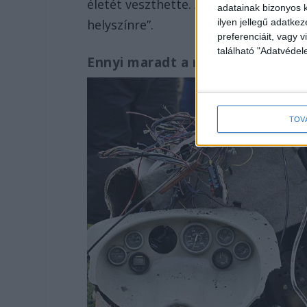
életét veszthette. Azonnal értesített
adatainak bizonyos k
helyszínre”.
ilyen jellegű adatke
preferenciáit, vagy v
található "Adatvéde
Ennyi maradt a motorcsónakból
TOV