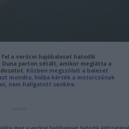
 fel a verőcei hajóbaleset hatodik
a Duna parton sétált, amikor meglátta a
áldozatot.
Közben megszólalt a baleset
i azt mondta, hiába kérték a motorcsónak
n, nem hallgatott senkire.
alálta meg a verőcei hajóbaleset hatodik áldozatána