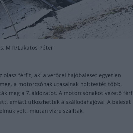
s: MTI/Lakatos Péter
olasz férfit, aki a verőcei hajóbaleset egyetlen
k meg, a motorcsónak utasainak holttestét több,
lták meg a 7. áldozatot. A motorcsónakot vezető férf
tett, emiatt ütközhettek a szállodahajóval. A baleset
lelmük volt, miután vízre szálltak.