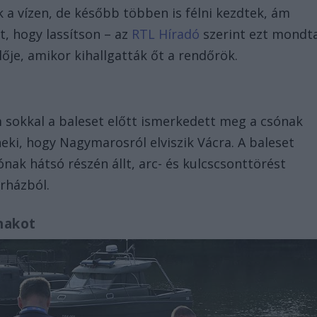
k a vízen, de később többen is félni kezdtek, ám
, hogy lassítson – az
RTL Híradó
szerint ezt mondt
lője, amikor kihallgatták őt a rendőrök.
m sokkal a baleset előtt ismerkedett meg a csónak
neki, hogy Nagymarosról elviszik Vácra. A baleset
ónak hátsó részén állt, arc- és kulcscsonttörést
rházból.
nakot