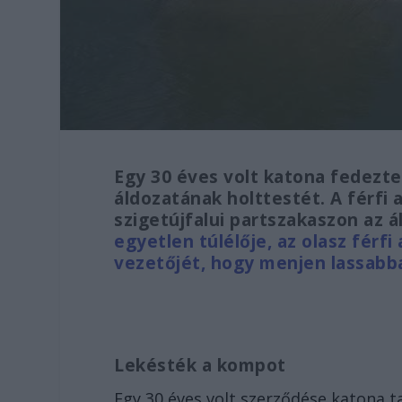
Egy 30 éves volt katona fedezte
áldozatának holttestét. A férfi 
szigetújfalui partszakaszon az 
egyetlen túlélője, az olasz férf
vezetőjét, hogy menjen lassabba
Lekésték a kompot
Egy 30 éves volt szerződése katona t