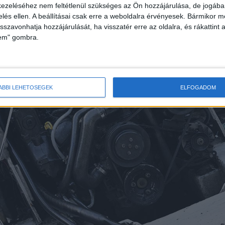
e a rendőröket, akik percek alatt kiértek a
ezeléséhez nem feltétlenül szükséges az Ön hozzájárulása, de jogában 
zelés ellen. A beállításai csak erre a weboldalra érvényesek. Bármikor m
isszavonhatja hozzájárulását, ha visszatér erre az oldalra, és rákattint a
lem" gombra.
ÁBBI LEHETŐSÉGEK
ELFOGADOM