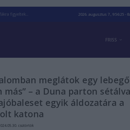
kra figyeltek...
2026. augusztus 7., 9:56:26
- I
FRISS
galomban meglátok egy lebegő
en más” – a Duna parton sétálv
hajóbaleset egyik áldozatára a
olt katona
024.05.30. csütörtök