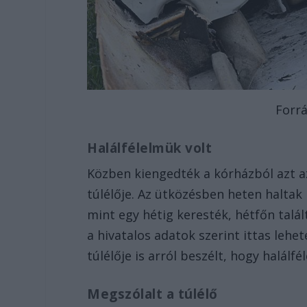
Forrá
Halálfélelmük volt
Közben kiengedték a kórházból azt az 
túlélője. Az ütközésben heten halta
mint egy hétig keresték, hétfőn talá
a hivatalos adatok szerint ittas lehe
túlélője is arról beszélt, hogy halálfé
Megszólalt a túlélő