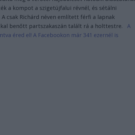
ék a kompot a szigetújfalui révnél, és sétálni
.
A csak Richárd néven említett férfi a lapnak
kal benőtt partszakaszán talált rá a holttestre.
A
tintva éred el! A Facebookon már 341 ezernél is