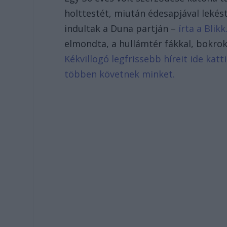
holttestét, miután édesapjával lekést
indultak a Duna partján –
írta a Blikk
elmondta, a hullámtér fákkal, bokrok
Kékvillogó legfrissebb híreit ide kat
többen követnek minket.