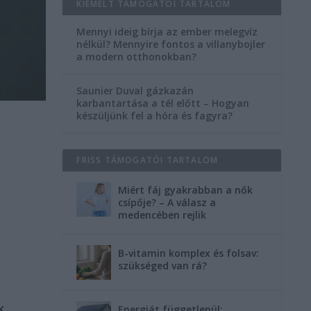
KIEMELT TÁMOGATÓI TARTALOM
Mennyi ideig bírja az ember melegvíz
nélkül? Mennyire fontos a villanybojler
a modern otthonokban?
Saunier Duval gázkazán
karbantartása a tél előtt – Hogyan
készüljünk fel a hóra és fagyra?
FRISS TÁMOGATÓI TARTALOM
Miért fáj gyakrabban a nők
csípője? – A válasz a
medencében rejlik
B-vitamin komplex és folsav:
szükséged van rá?
k
Energiát függetlenül: