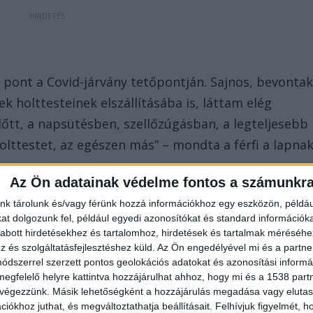
 pont a Covid-járvány tetőpontján. Sajnos, bevonta
 holttesteinek elszállításába is, láttam elég
őtt, a napsütésben, szellőzúgásban, a legteljesebb
ttestet, az egészen más” – mondta a férfi a lapnak
Az Ön adatainak védelme fontos a számunkr
nk tárolunk és/vagy férünk hozzá információkhoz egy eszközön, példáu
t dolgozunk fel, például egyedi azonosítókat és standard információk
abott hirdetésekhez és tartalomhoz, hirdetések és tartalmak méréséhe
és szolgáltatásfejlesztéshez küld.
Az Ön engedélyével mi és a partne
lábam”. Richárd elmondta, sejtette, hogy a
dszerrel szerzett pontos geolokációs adatokat és azonosítási informác
eg, amikor meglátta a holttestet. „A hátán látszott,
megfelelő helyre kattintva hozzájárulhat ahhoz, hogy mi és a 1538 partne
 végezzünk. Másik lehetőségként a hozzájárulás megadása vagy elutasí
etett a gerince az ütközéskor, abban a pillanatban
iókhoz juthat, és megváltoztathatja beállításait.
Felhívjuk figyelmét, 