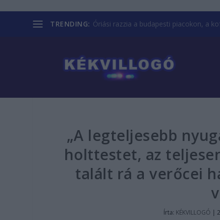
TRENDING:
Óriási razzia a budapesti piacokon, a kofá
„A legteljesebb nyu
holttestet, az teljes
talált rá a verőcei 
v
Írta:
KÉKVILLOGÓ
|
2