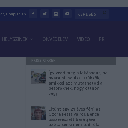
bolya napja van
HELYSZÍNEK
ÖNVÉDELEM
VIDEO
PR
FRISS CIKKEK
Így védd meg a lakásodat, ha
nyaralni indulsz: Trükkök,
amikkel azt mutathatod a
a
betörőknek, hogy otthon
vagy
Eltűnt egy 21 éves férfi az
Ozora Fesztiválról, Bence
összeveszett barátjával,
azóta senki nem tud róla