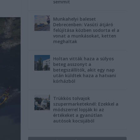
semmit
Munkahelyi baleset
Debrecenben: Vasúti átjáró
felújítása közben sodorta el a
vonat a munkásokat, ketten
meghaltak
Holtan vitták haza a súlyos
beteg asszonyt a
betegszállítók, akit egy nap
után küldtek haza a hatvani
kórházból
Trükkös tolvajok
szupermarketeknél: Ezekkel a
módszerrel lopják ki az
értékeket a gyanútlan
autósok kocsijából