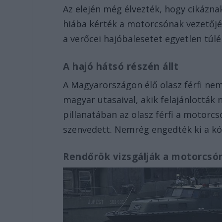
Az elején még élvezték, hogy cikázna
hiába kérték a motorcsónak vezetőjét
a verőcei hajóbalesetet egyetlen túlé
A hajó hátsó részén állt
A Magyarországon élő olasz férfi ne
magyar utasaival, akik felajánlották 
pillanatában az olasz férfi a motorcs
szenvedett. Nemrég engedték ki a kó
Rendőrök vizsgálják a motorcsó