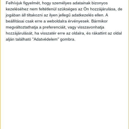
kattintva éred el! A Facebookon már 341 ezernél
Felhívjuk figyelmét, hogy személyes adatainak bizonyos
kezeléséhez nem feltétlenül szükséges az Ön hozzájárulása, de
is többen követnek minket.
jogában áll tiltakozni az ilyen jellegű adatkezelés ellen. A
beállításai csak erre a weboldalra érvényesek. Bármikor
megváltoztathatja a preferenciáit, vagy visszavonhatja
hozzájárulását, ha visszatér erre az oldalra, és rákattint az oldal
alján található "Adatvédelem" gombra.
Súlyos hibát követett el a villanyszerelő