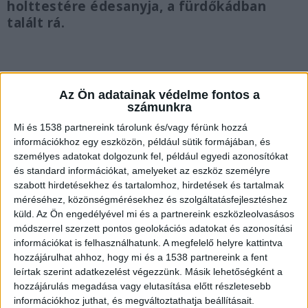
holttestére édesanyja, a fürdőkádban
talált rá.
Az Ön adatainak védelme fontos a
Az édesanya talált rá a kislány holttestére
számunkra
A Kékvillogó.hu hírportálon beszámoltunk róla,
Mi és 1538 partnereink tárolunk és/vagy férünk hozzá
információkhoz egy eszközön, például sütik formájában, és
hogy 2021 februárjában fürdés közben meghalt
személyes adatokat dolgozunk fel, például egyedi azonosítókat
egy tízéves hajmáskéri kisfiút A tragédiát
és standard információkat, amelyeket az eszköz személyre
szabott hirdetésekhez és tartalomhoz, hirdetések és tartalmak
áramütés okozta, a gyermek holttestére az
méréséhez, közönségmérésekhez és szolgáltatásfejlesztéshez
édesanyja talált rá a fürdőkádban. A lányt
küld.
Az Ön engedélyével mi és a partnereink eszközleolvasásos
átvitték egy szobába, ahol az időközben
módszerrel szerzett pontos geolokációs adatokat és azonosítási
információkat is felhasználhatunk. A megfelelő helyre kattintva
megérkező mentők nekiláttak az
hozzájárulhat ahhoz, hogy mi és a 1538 partnereink a fent
újraélesztéséhez, de már nem tudtak rajta
leírtak szerint adatkezelést végezzünk. Másik lehetőségként a
hozzájárulás megadása vagy elutasítása előtt részletesebb
segíteni.
A Kékvillogó.hu legfrissebb híreit ide
információkhoz juthat, és megváltoztathatja beállításait.