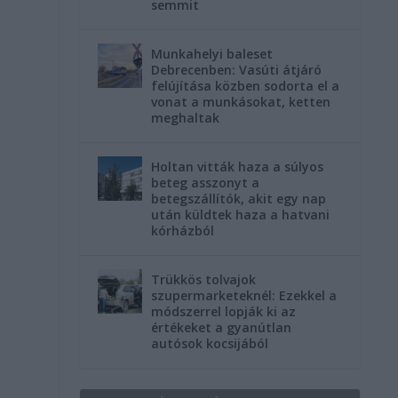
semmit
Munkahelyi baleset
Debrecenben: Vasúti átjáró
felújítása közben sodorta el a
vonat a munkásokat, ketten
meghaltak
Holtan vitták haza a súlyos
beteg asszonyt a
betegszállítók, akit egy nap
után küldtek haza a hatvani
kórházból
Trükkös tolvajok
szupermarketeknél: Ezekkel a
módszerrel lopják ki az
értékeket a gyanútlan
autósok kocsijából