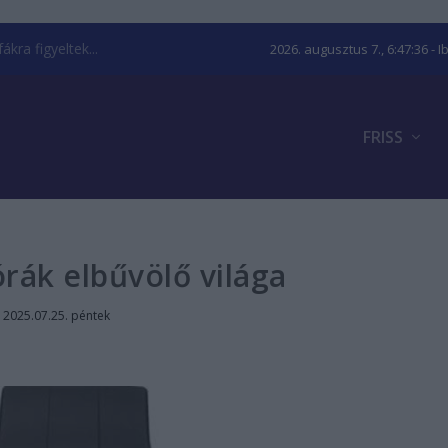
kra figyeltek...
2026. augusztus 7., 6:47:36
- I
FRISS
rák elbűvölő világa
|
2025.07.25. péntek