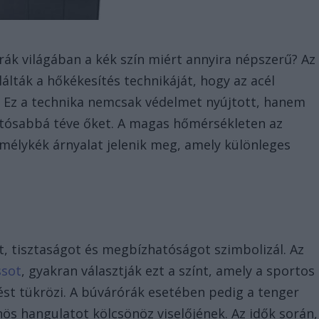
rák világában a kék szín miért annyira népszerű? Az
álták a hőkékesítés technikáját, hogy az acél
. Ez a technika nemcsak védelmet nyújtott, hanem
artósabbá téve őket. A magas hőmérsékleten az
 mélykék árnyalat jelenik meg, amely különleges
t, tisztaságot és megbízhatóságot szimbolizál. Az
ssot
, gyakran választják ezt a színt, amely a sportos
ést tükrözi. A búvárórák esetében pedig a tenger
ös hangulatot kölcsönöz viselőjének. Az idők során,