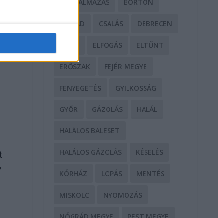
BÁNTALMAZÁS
BÖRTÖN
CSALÁD
CSALÁS
DEBRECEN
DROG
ELFOGÁS
ELTŰNT
ERŐSZAK
FEJÉR MEGYE
FENYEGETÉS
GYILKOSSÁG
GYŐR
GÁZOLÁS
HALÁL
HALÁLOS BALESET
HALÁLOS GÁZOLÁS
KÉSELÉS
t
y
KÓRHÁZ
LOPÁS
MENTÉS
MISKOLC
NYOMOZÁS
NÓGRÁD MEGYE
PEST MEGYE