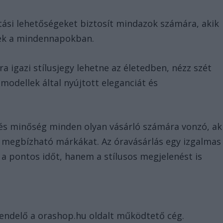
tási lehetőségeket biztosít mindazok számára, akik
nek a mindennapokban.
ra igazi stílusjegy lehetne az életedben, nézz szét
 modellek által nyújtott eleganciát és
 és minőség minden olyan vásárló számára vonzó, ak
a megbízható márkákat. Az óravásárlás egy izgalmas
a pontos időt, hanem a stílusos megjelenést is
rendelő a orashop.hu oldalt működtető cég.