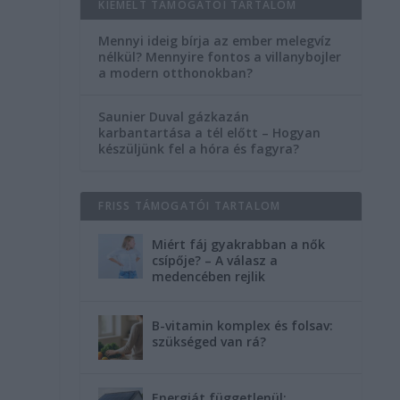
KIEMELT TÁMOGATÓI TARTALOM
Mennyi ideig bírja az ember melegvíz
nélkül? Mennyire fontos a villanybojler
a modern otthonokban?
Saunier Duval gázkazán
karbantartása a tél előtt – Hogyan
készüljünk fel a hóra és fagyra?
FRISS TÁMOGATÓI TARTALOM
Miért fáj gyakrabban a nők
csípője? – A válasz a
medencében rejlik
B-vitamin komplex és folsav:
szükséged van rá?
Energiát függetlenül: