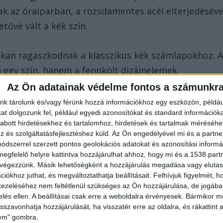
k az óraiparban, a rozsdamentes acél elterjedéséve
tővé vált a kék szín.
kan ragaszkodnak a klasszikus kék számlapokhoz. 
 egy szín, hanem a fennkölt dizájnelemek
ifinomultságot sugall.
Az Ön adatainak védelme fontos a számunkr
nk tárolunk és/vagy férünk hozzá információkhoz egy eszközön, példáu
t dolgozunk fel, például egyedi azonosítókat és standard információk
abott hirdetésekhez és tartalomhoz, hirdetések és tartalmak méréséhe
és szolgáltatásfejlesztéshez küld.
Az Ön engedélyével mi és a partne
n ennyire meghatározóvá az óradivatban? Az
dszerrel szerzett pontos geolokációs adatokat és azonosítási informác
megfelelő helyre kattintva hozzájárulhat ahhoz, hogy mi és a 1538 partne
ár szorosan összefonódott a divattal. A kék órák,
 végezzünk. Másik lehetőségként a hozzájárulás megadása vagy elutasí
k találkozását tükrözik, tökéletesen illeszkednek
iókhoz juthat, és megváltoztathatja beállításait.
Felhívjuk figyelmét, 
ezeléséhez nem feltétlenül szükséges az Ön hozzájárulása, de jogában 
zelés ellen. A beállításai csak erre a weboldalra érvényesek. Bármikor m
isszavonhatja hozzájárulását, ha visszatér erre az oldalra, és rákattint a
karórák már elérhetők a különböző árkategóriákban,
lem" gombra.