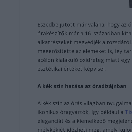
Eszedbe jutott már valaha, hogy az ó
órakészítők már a 16. században kital
alkatrészeket megvédjék a rozsdától
megerősítette az elemeket is, így t
acélon kialakuló oxidréteg miatt egy
esztétikai értéket képvisel.
A kék szín hatása az óradizájnban
A kék szín az órás világban nyugalma
ikonikus óragyártók, így például a
Ti
eleganciát és a kiemelkedő megjelen
mélykékjét idézheti meg, amely külön