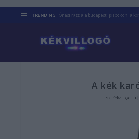
TRENDING:
Óriási razzia a budapesti piacokon, a kofá
A kék karó
Írta:
Kékvillogo.hu