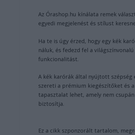
Az Órashop.hu kínálata remek válasz
egyedi megjelenést és stílust keres
Ha te is úgy érzed, hogy egy kék karó
náluk, és fedezd fel a világszínvonalú
funkcionalitást.
A kék karórák által nyújtott szépség
szereti a prémium kiegészítőket és 
tapasztalat lehet, amely nem csupán 
biztosítja.
Ez a cikk szponzorált tartalom, meg