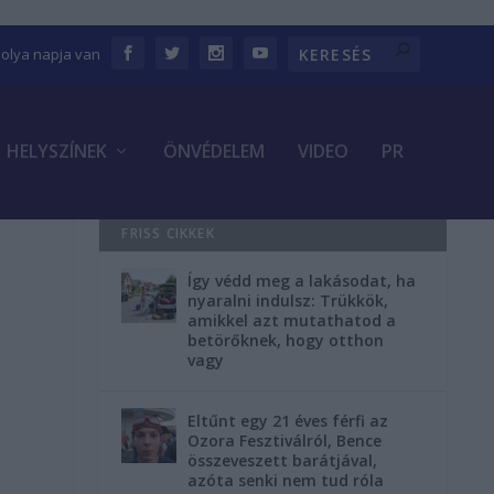
bolya napja van
HELYSZÍNEK
ÖNVÉDELEM
VIDEO
PR
FRISS CIKKEK
Így védd meg a lakásodat, ha
nyaralni indulsz: Trükkök,
amikkel azt mutathatod a
betörőknek, hogy otthon
vagy
Eltűnt egy 21 éves férfi az
Ozora Fesztiválról, Bence
összeveszett barátjával,
azóta senki nem tud róla