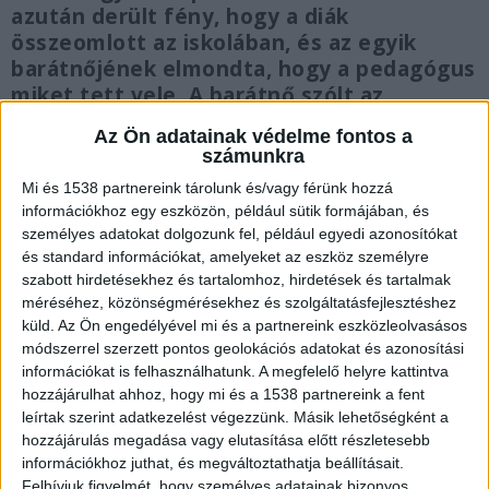
azután derült fény, hogy a diák
összeomlott az iskolában, és az egyik
barátnőjének elmondta, hogy a pedagógus
miket tett vele. A barátnő szólt az
osztályfőnöknek, aki az igazgatót és a lány
Az Ön adatainak védelme fontos a
édesanyját is tájékoztatta. Így derültek ki
számunkra
a pedagógus mocskos ügyei.
Mi és 1538 partnereink tárolunk és/vagy férünk hozzá
információkhoz egy eszközön, például sütik formájában, és
személyes adatokat dolgozunk fel, például egyedi azonosítókat
és standard információkat, amelyeket az eszköz személyre
szabott hirdetésekhez és tartalomhoz, hirdetések és tartalmak
Kikezdett a diákjával
méréséhez, közönségmérésekhez és szolgáltatásfejlesztéshez
küld.
Az Ön engedélyével mi és a partnereink eszközleolvasásos
Amint arról beszámoltunk
, letartóztatta a
módszerrel szerzett pontos geolokációs adatokat és azonosítási
bíróság azt a Vác környéki általános iskolában
információkat is felhasználhatunk. A megfelelő helyre kattintva
hozzájárulhat ahhoz, hogy mi és a 1538 partnereink a fent
dolgozó tanárt, aki kikezdett az egyik 13 éves
leírtak szerint adatkezelést végezzünk. Másik lehetőségként a
diákjával. A férfi titkos éjszakai találkozóra hívta
hozzájárulás megadása vagy elutasítása előtt részletesebb
információkhoz juthat, és megváltoztathatja beállításait.
a kislányt egy elhagyatott vasútállomásra azért,
Felhívjuk figyelmét, hogy személyes adatainak bizonyos