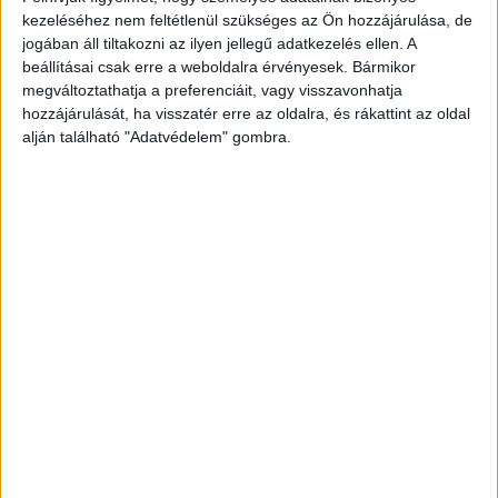
hogy rábeszélje arra, hogy testi kapcsolatot
kezeléséhez nem feltétlenül szükséges az Ön hozzájárulása, de
végezzen vele. A lány elutasította a férfi kezdeti
jogában áll tiltakozni az ilyen jellegű adatkezelés ellen. A
beállításai csak erre a weboldalra érvényesek. Bármikor
próbálkozásait, de később több intim fotót is
megváltoztathatja a preferenciáit, vagy visszavonhatja
küldött a pedagógusnak, aki ugyancsak hasonló
hozzájárulását, ha visszatér erre az oldalra, és rákattint az oldal
alján található "Adatvédelem" gombra.
felvételeket küldött neki. A bíróság közleménye
szerint a gyanúsított tavaly szeptembertől
dolgozott pedagógusként a váci járásban
működő általános iskolában.
A Kékvillogó
legfrissebb híreit ide kattintva éred el! A
Facebookon már 342 ezernél is többen követnek
minket.