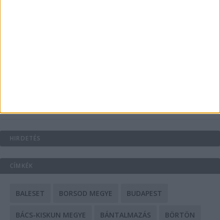
Energiát függetlenül: szigetüzemű megoldások
A csőbúvár szivattyúk: mit kell tudni róluk?
Mit tudnak a keleti e-bike-ok?
HIRDETÉS
CÍMKÉK
BALESET
BORSOD MEGYE
BUDAPEST
BÁCS-KISKUN MEGYE
BÁNTALMAZÁS
BÖRTÖN