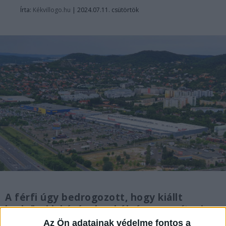
Írta:
Kékvillogo.hu
|
2024.07.11. csütörtök
A férfi úgy bedrogozott, hogy kiállt
budaörsi lakásának erkélyére, vonyítani
kezdett, majd lövöldözni. Ezután golyóálló
Az Ön adatainak védelme fontos a