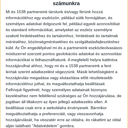
mellényben, karddal a kezében vonult a
számunkra
budaörsi utcákon. Aki látta, csak az
Mi és 1538 partnereink tárolunk és/vagy férünk hozzá
ablakból figyelte a lövöldöző férfit. A
információkhoz egy eszközön, például sütik formájában, és
rendőröknek nem volt könnyű dolguk, ők
személyes adatokat dolgozunk fel, például egyedi azonosítókat
és standard információkat, amelyeket az eszköz személyre
is használták a fegyverüket.
szabott hirdetésekhez és tartalomhoz, hirdetések és tartalmak
méréséhez, közönségmérésekhez és szolgáltatásfejlesztéshez
küld.
Az Ön engedélyével mi és a partnereink eszközleolvasásos
módszerrel szerzett pontos geolokációs adatokat és azonosítási
információkat is felhasználhatunk. A megfelelő helyre kattintva
Bedrogozva lövöldözött
hozzájárulhat ahhoz, hogy mi és a 1538 partnereink a fent
leírtak szerint adatkezelést végezzünk. Másik lehetőségként a
A Budaörsi Járási Ügyészség vádat emelt egy férfi
hozzájárulás megadása vagy elutasítása előtt részletesebb
ellen, aki felfegyverkezve, golyóálló mellényben
információkhoz juthat, és megváltoztathatja beállításait.
Felhívjuk figyelmét, hogy személyes adatainak bizonyos
járta Budaörs utcáit, amíg a rendőrök elfogták. A
kezeléséhez nem feltétlenül szükséges az Ön hozzájárulása, de
vádirat szerint az elkövető 2023. december 4-én
jogában áll tiltakozni az ilyen jellegű adatkezelés ellen. A
beállításai csak erre a weboldalra érvényesek. Bármikor
budaörsi lakóhelyén kábítószert fogyasztott. Ezt
megváltoztathatja a preferenciáit, vagy visszavonhatja
követően kiment lakásának erkélyére ahol
hozzájárulását, ha visszatér erre az oldalra, és rákattint az oldal
vonyítani kezdett, majd egy gáz- és riasztó
alján található "Adatvédelem" gombra.