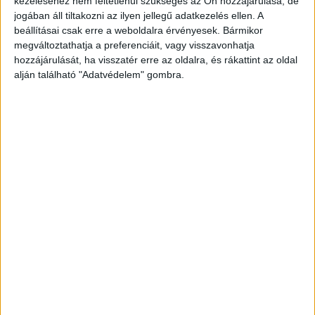
kezeléséhez nem feltétlenül szükséges az Ön hozzájárulása, de
üvegét” – mondta a Blikknek az egyik szomszéd,
jogában áll tiltakozni az ilyen jellegű adatkezelés ellen. A
aki azt is látta, hogy az ott lakó házaspár egyik
beállításai csak erre a weboldalra érvényesek. Bármikor
tagját már kerekesszékben hozták ki, az arcán
megváltoztathatja a preferenciáit, vagy visszavonhatja
hozzájárulását, ha visszatér erre az oldalra, és rákattint az oldal
oxigénmaszk volt.
A Kékvillogó legfrissebb híreit
alján található "Adatvédelem" gombra.
ide kattintva éred el! A Facebookon már 341
ezernél is többen követnek minket.