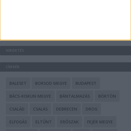
Mit tudnak a keleti e-bike-ok?
HIRDETÉS
CÍMKÉK
BALESET
BORSOD MEGYE
BUDAPEST
BÁCS-KISKUN MEGYE
BÁNTALMAZÁS
BÖRTÖN
CSALÁD
CSALÁS
DEBRECEN
DROG
ELFOGÁS
ELTŰNT
ERŐSZAK
FEJÉR MEGYE