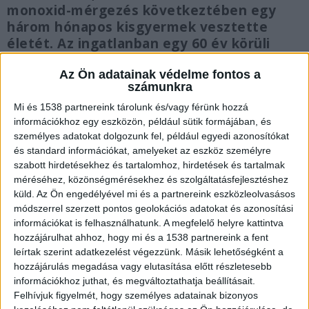
monoxid-mérgezés következtében egy
három hónapos kisgyermek vesztette
életét. Az ingatlanban egy 60 év körüli
házaspár lakik, vélhetően náluk volt
vendégségben a csecsemő szülei. Az eset
Az Ön adatainak védelme fontos a
számunkra
karácsony másnapján történt, egy családi
házban, ahol az áldozat szülei vélhetően
Mi és 1538 partnereink tárolunk és/vagy férünk hozzá
információkhoz egy eszközön, például sütik formájában, és
vendégségben voltak.
személyes adatokat dolgozunk fel, például egyedi azonosítókat
és standard információkat, amelyeket az eszköz személyre
szabott hirdetésekhez és tartalomhoz, hirdetések és tartalmak
méréséhez, közönségmérésekhez és szolgáltatásfejlesztéshez
küld.
Az Ön engedélyével mi és a partnereink eszközleolvasásos
Betörték az ablakot
módszerrel szerzett pontos geolokációs adatokat és azonosítási
információkat is felhasználhatunk. A megfelelő helyre kattintva
„11 óra körül láttam, hogy érkezett egy villogó
hozzájárulhat ahhoz, hogy mi és a 1538 partnereink a fent
tűzoltóautó, majd valaki átugrik a kerítésen, pár
leírtak szerint adatkezelést végezzünk. Másik lehetőségként a
hozzájárulás megadása vagy elutasítása előtt részletesebb
másodperc múlva üvegcsörömpölést hallottam.
információkhoz juthat, és megváltoztathatja beállításait.
Ekkor törték be a hátsó terasz ajtajának az
Felhívjuk figyelmét, hogy személyes adatainak bizonyos